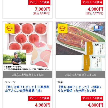
ズバリ！この価格
ズバリ！この価格
7,980円
4,980円
(税込 8,618円)
(税込 5,378円)
ご注文の承りは終了しました
ご注文の承りは終了しました
フルーツ
鰻楽
【承りは終了しました】山梨県産
【承りは終了しました】＜鰻楽＞
山下さんの自信作厳選「桃」
うなぎ長焼（九州産）[yd80]
ズバリ！この価格
ズバリ！この価格
4,980円
4,800円