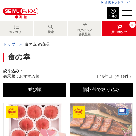
西友ネットスーパー
ヘルプ
0
ログイン／
カテゴリー
検索
買い物かご
会員登録
トップ
食の幸 の商品
食の幸
絞り込み：
表示順：
おすすめ順
1-15件目（全15件）
並び順
価格帯で絞り込み