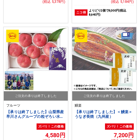
(税込 5,378円)
(税込 5,184円)
よりどり2個で8,000円(税込
ニコ得
8,640円)
ご注文の承りは終了しました
ご注文の承りは終了しました
フルーツ
鰻楽
【承りは終了しました】山梨県産
【承りは終了しました】＜鰻楽＞
早川さんグループの粒ぞろい水蜜
うなぎ長焼（九州産）
桃[yd80]
ズバリ！この価格
ズバリ！この価格
4,580円
7,200円