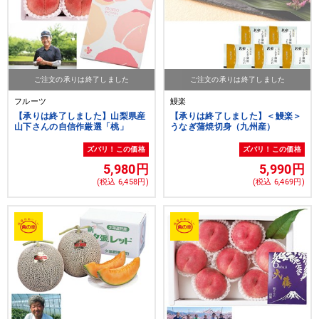
ご注文の承りは終了しました
ご注文の承りは終了しました
フルーツ
鰻楽
【承りは終了しました】山梨県産
【承りは終了しました】＜鰻楽＞
山下さんの自信作厳選「桃」
うなぎ蒲焼切身（九州産）
ズバリ！この価格
ズバリ！この価格
5,980円
5,990円
(税込 6,458円)
(税込 6,469円)