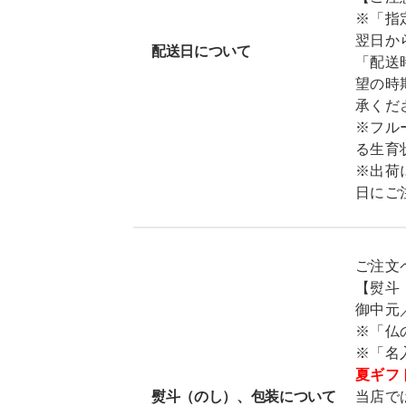
※「指
翌日か
配送日について
「配送
望の時
承くだ
※フル
る生育
※出荷
日にご
ご注文
【熨斗
御中元
※「仏
※「名
夏ギフ
熨斗（のし）、包装について
当店で