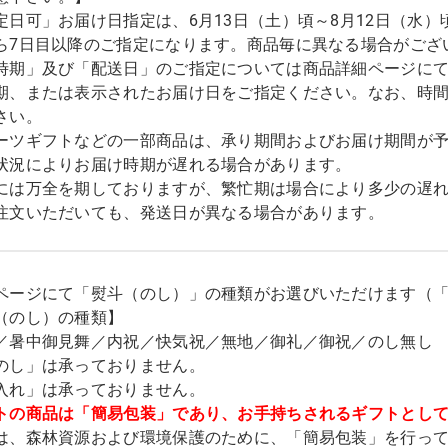
定日可」お届け日指定は、6月13日（土）頃～8月12日（水）
ら7日目以降のご指定になります。商品毎に異なる場合がござ
時期」及び「配送日」のご指定については商品詳細ページに
期、または表示されたお届け日をご指定ください。なお、時
さい。
ーツギフトなどの一部商品は、承り期間およびお届け期間が
状況によりお届け時期が遅れる場合があります。
には万全を期しておりますが、繁忙期は場合により多少の遅
注文いただいても、発送日が異なる場合があります。
ページにて「熨斗（のし）」の種類がお選びいただけます（
（のし）の種類】
／暑中御見舞／内祝／快気祝／無地／御礼／御祝／のし無し
のし」は承っておりません。
入れ」は承っておりません。
トの商品は「簡易包装」であり、お手持ちされるギフトとし
は、森林資源および環境保護のために、「簡易包装」を行っ