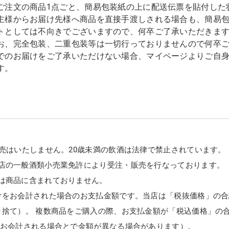
ご注文の商品1点ごと、簡易包装紙の上に配送伝票を貼付した
主様からお届け先様へ商品を直接手渡しされる場合も、簡易
トとしては不向きでございますので、何卒ご了承いただきま
お、完全包装、二重包装等は一切行っておりませんので何卒
でのお届けをご了承いただけない場合、マイページよりご自
す。
販売はいたしません。20歳未満の飲酒は法律で禁止されています。
店の一般酒類小売業免許により受注・販売を行なっております。
は商品に含まれておりません。
けをお会計された場合のお支払金額です。当店は「税抜価格」の合
り捨て）。 複数商品をご購入の際、お支払金額が「税込価格」の
てお会計される場合とで金額が異なる場合があります）。