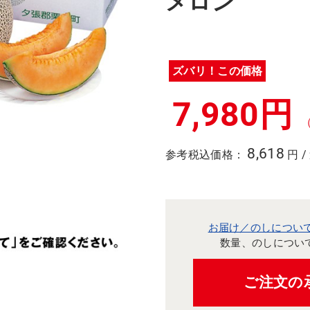
メロン
ズバリ！この価格
7,980円
8,618
参考税込価格：
円 /
お届け／のしについ
数量、のしについ
ご注文の