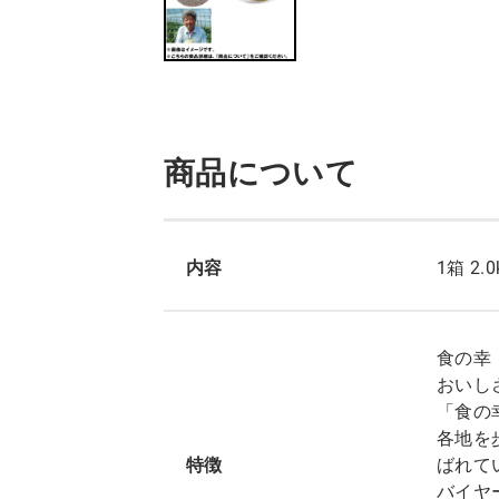
商品について
内容
1箱 2
食の幸
おいし
「食の
各地を
特徴
ばれて
バイヤ