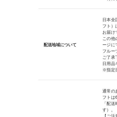
日本全
フト）
お届け
この他
配送地域について
ージに
フルー
ご了承
日用品
※指定
通常の
フトは
「配送
す）。
【ご注