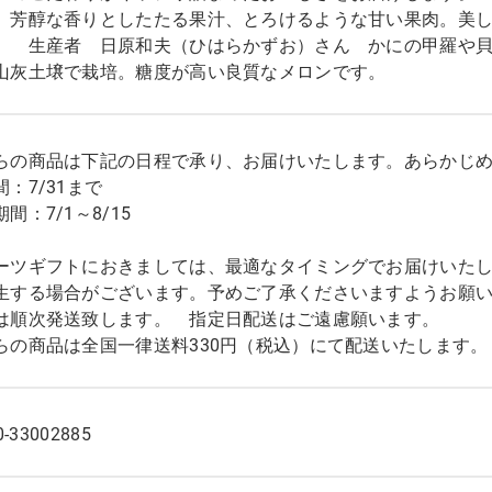
 芳醇な香りとしたたる果汁、とろけるような甘い果肉。美
。 生産者 日原和夫（ひはらかずお）さん かにの甲羅や
山灰土壌で栽培。糖度が高い良質なメロンです。
らの商品は下記の日程で承り、お届けいたします。あらかじ
：7/31まで
間：7/1～8/15
ーツギフトにおきましては、最適なタイミングでお届けいた
生する場合がございます。予めご了承くださいますようお願
は順次発送致します。 指定日配送はご遠慮願います。
らの商品は全国一律送料330円（税込）にて配送いたします。
0-33002885