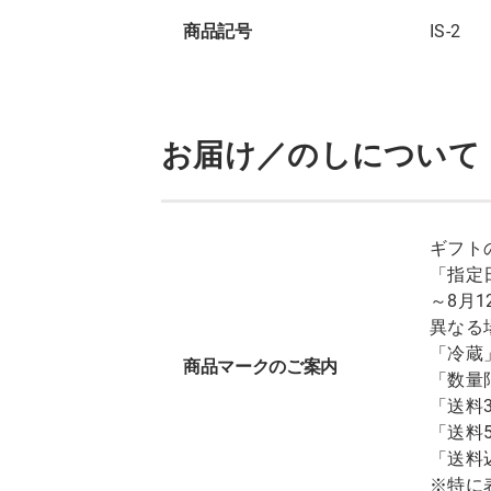
商品記号
IS-2
お届け／のしについて
ギフト
「指定
～8月
異なる
「冷蔵
商品マークのご案内
「数量
「送料
「送料
「送料
※特に