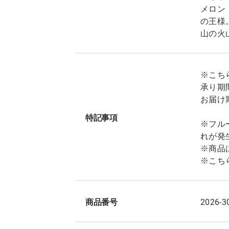
メロン
の王様
山の火
※こち
承り期間
お届け期
特記事項
※フル
れが発
※商品
※こち
商品番号
2026-3