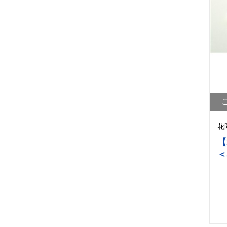
花
【
＜
選