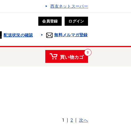
西友ネットスーパー
会員登録
ログイン
無料メルマガ登録
配送状況の確認
0
買い物カゴ
1
2
次へ