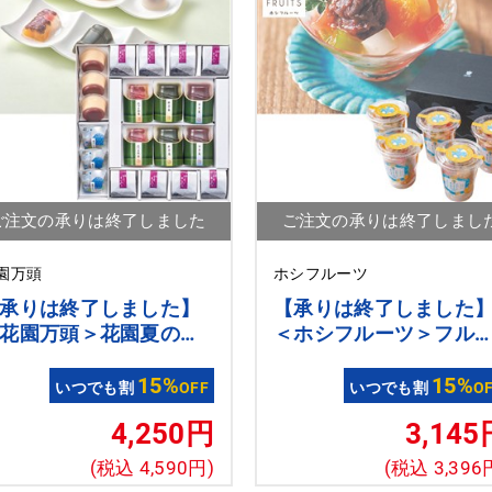
ご注文の承りは終了しました
ご注文の承りは終了しまし
園万頭
ホシフルーツ
承りは終了しました】
【承りは終了しました
花園万頭＞花園夏の特
＜ホシフルーツ＞フル
涼菓詰合せ
ツパーラーのあんみつ
15%
個入
15%
いつでも割
OFF
いつでも割
O
4,250円
3,145
(税込 4,590円)
(税込 3,396