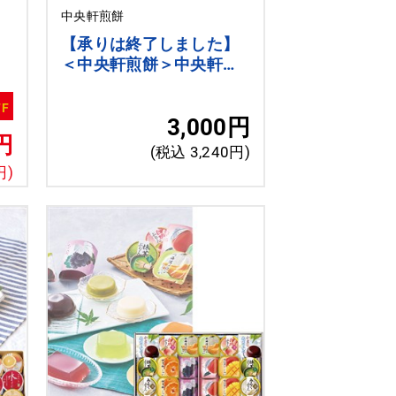
中央軒煎餅
】
【承りは終了しました】
ー
＜中央軒煎餅＞中央軒煎
餅アソートギフト
FF
3,000円
円
(税込 3,240円)
円)