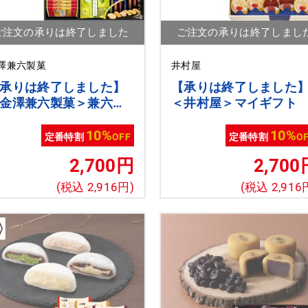
ご注文の承りは終了しました
ご注文の承りは終了しまし
澤兼六製菓
井村屋
承りは終了しました】
【承りは終了しました
金澤兼六製菓＞兼六の
＜井村屋＞マイギフト
10%
10%
定番特割
OFF
定番特割
O
2,700円
2,700
(税込 2,916円)
(税込 2,916