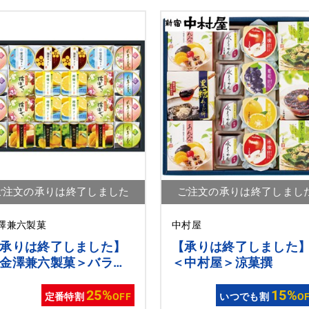
ご注文の承りは終了しました
ご注文の承りは終了しまし
澤兼六製菓
中村屋
承りは終了しました】
【承りは終了しました
金澤兼六製菓＞バラエ
＜中村屋＞涼菓撰
ィーデザートギフト
d70]
25%
15%
定番特割
OFF
いつでも割
O