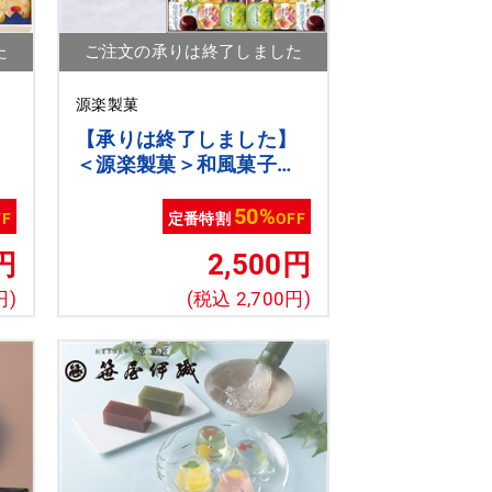
た
ご注文の承りは終了しました
源楽製菓
】
【承りは終了しました】
＜源楽製菓＞和風菓子詰
合せ
50%
FF
定番特割
OFF
円
2,500円
円)
(税込 2,700円)