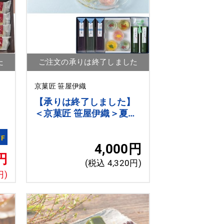
た
ご注文の承りは終了しました
京菓匠 笹屋伊織
】
【承りは終了しました】
つ
＜京菓匠 笹屋伊織＞夏の
詰
彩
FF
4,000円
円
(税込 4,320円)
円)