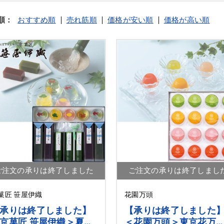
順：
おすすめ順
売れ筋順
価格が安い順
価格が高い順
ご注文の承りは終了しました
ご注文の承りは終了しまし
菓匠 笹屋伊織
花園万頭
承りは終了しました】
【承りは終了しました
京菓匠 笹屋伊織＞夏の
＜花園万頭＞東京花万