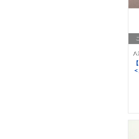
八
【
＜
ー