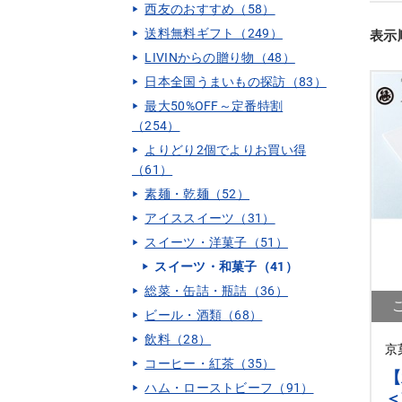
西友のおすすめ（58）
送料無料ギフト（249）
表示
LIVINからの贈り物（48）
日本全国うまいもの探訪（83）
最大50%OFF～定番特割
（254）
よりどり2個でよりお買い得
（61）
素麺・乾麺（52）
アイススイーツ（31）
スイーツ・洋菓子（51）
スイーツ・和菓子（41）
総菜・缶詰・瓶詰（36）
ビール・酒類（68）
飲料（28）
京
コーヒー・紅茶（35）
【
ハム・ローストビーフ（91）
＜