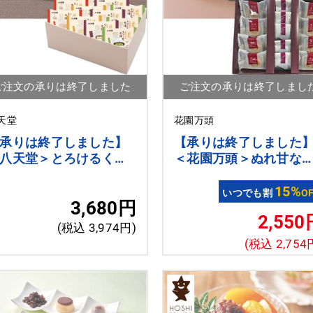
ご注文の承りは終了しました
ご注文の承りは終了しまし
天堂
花園万頭
承りは終了しました】
【承りは終了しました
八天堂＞とろけるくり
＜花園万頭＞ぬれ甘な
む大福4種12個詰合せ
と・スイートポテあん
合せ
15%
いつでも割
O
3,680円
2,550
(税込 3,974円)
(税込 2,754