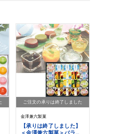
た
ご注文の承りは終了しました
金澤兼六製菓
】
【承りは終了しました】
フ
＜金澤兼六製菓＞バラエ