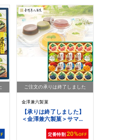
た
ご注文の承りは終了しました
金澤兼六製菓
】
【承りは終了しました】
＜金澤兼六製菓＞サマー
ギフトゼリー
20%
FF
定番特割
OFF