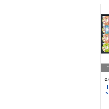
金
【
＜
テ
[y