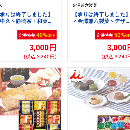
久
金澤兼六製菓
承りは終了しました】
【承りは終了しました
中久＞静岡茶・和菓子
＜金澤兼六製菓＞デザ
合せ
トコレクション
40%
50%
定番特割
OFF
定番特割
O
3,000円
3,000
(税込 3,240円)
(税込 3,240