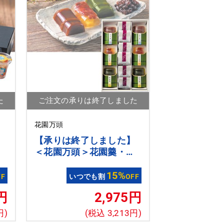
た
ご注文の承りは終了しました
花園万頭
】
【承りは終了しました】
ー
＜花園万頭＞花園羹・ぬ
５
れ甘なつと詰合せ
15%
FF
いつでも割
OFF
円
2,975円
円)
(税込 3,213円)