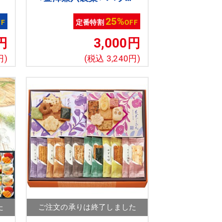
個
ティーデザートギフト
25%
FF
定番特割
OFF
円
3,000円
円)
(税込 3,240円)
た
ご注文の承りは終了しました