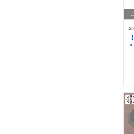
金
【
＜
華