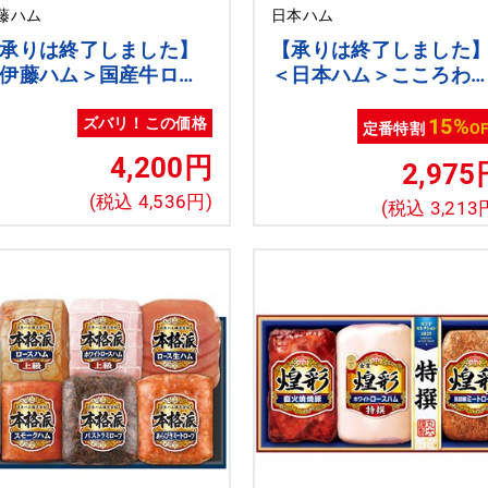
藤ハム
日本ハム
承りは終了しました】
【承りは終了しました
伊藤ハム＞国産牛ロー
＜日本ハム＞こころわ
トビーフ（田崎真也推
炭火焼風 生やきとりギ
[ito_top][ito_left]
ト[nh]
15%
ズバリ！この価格
定番特割
O
to_bn]
4,200円
2,975
(税込 4,536円)
(税込 3,213