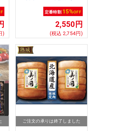
ノ
ト[nh]
15%
FF
定番特割
OFF
円
2,550円
円)
(税込 2,754円)
た
ご注文の承りは終了しました