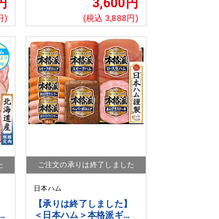
円
3,600円
円)
(税込 3,888円)
た
ご注文の承りは終了しました
日本ハム
】
【承りは終了しました】
ム
＜日本ハム＞本格派ギフ