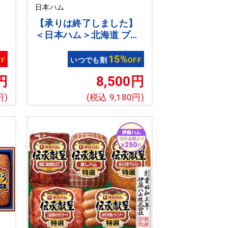
日本ハム
】
【承りは終了しました】
け
＜日本ハム＞北海道 プレ
フ
ミアム 美ノ国[nh]
15%
FF
いつでも割
OFF
円
8,500円
円)
(税込 9,180円)