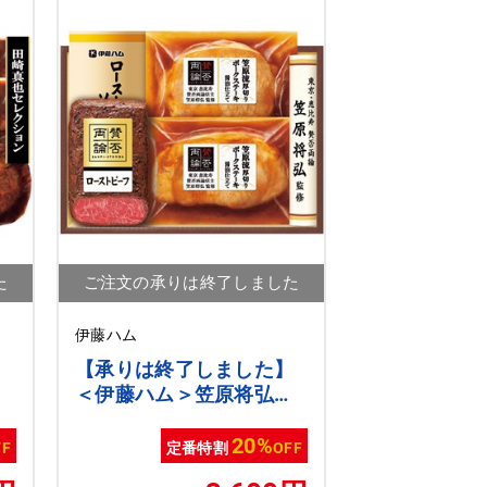
た
ご注文の承りは終了しました
伊藤ハム
】
【承りは終了しました】
セ
＜伊藤ハム＞笠原将弘監
ー
修ローストビーフと和惣
菜[ito_top][ito_left]
20%
FF
定番特割
OFF
[ito_bn]