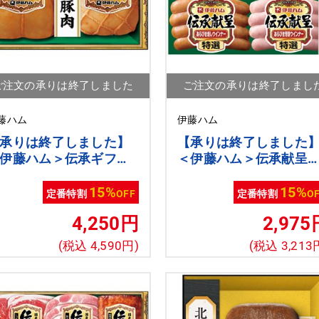
ご注文の承りは終了しました
ご注文の承りは終了しまし
藤ハム
伊藤ハム
承りは終了しました】
【承りは終了しました
伊藤ハム＞伝承ギフト
＜伊藤ハム＞伝承献呈
国産豚肉使用】
フト[ito_top][ito_bn]
to_top][ito_bn]
15%
15%
定番特割
OFF
定番特割
O
4,250円
2,975
(税込 4,590円)
(税込 3,213