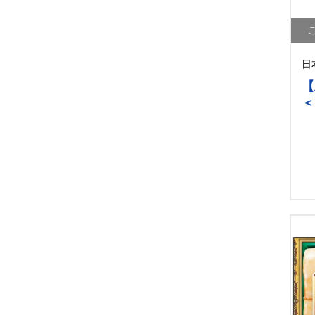
日
【
＜
ト