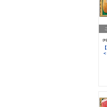
伊
【
＜
【
[i