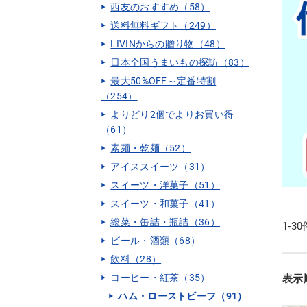
西友のおすすめ（58）
送料無料ギフト（249）
LIVINからの贈り物（48）
日本全国うまいもの探訪（83）
最大50%OFF～定番特割
（254）
よりどり2個でよりお買い得
（61）
素麺・乾麺（52）
アイススイーツ（31）
スイーツ・洋菓子（51）
スイーツ・和菓子（41）
総菜・缶詰・瓶詰（36）
1-3
ビール・酒類（68）
飲料（28）
コーヒー・紅茶（35）
表示
ハム・ローストビーフ（91）