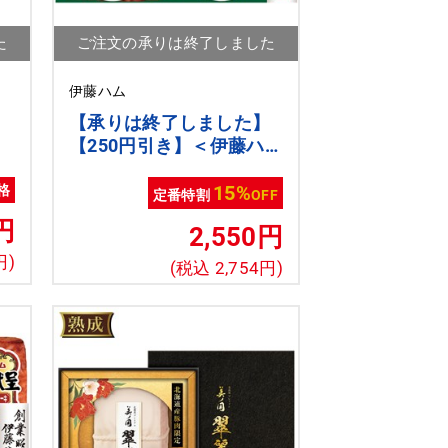
た
ご注文の承りは終了しました
伊藤ハム
】
【承りは終了しました】
ト
【250円引き】＜伊藤ハム
＞伝承献呈ギフト【クー
ポンコード：ito2026s5】
15%
格
定番特割
OFF
[ito_top][ito_bn]
円
2,550円
円)
(税込 2,754円)