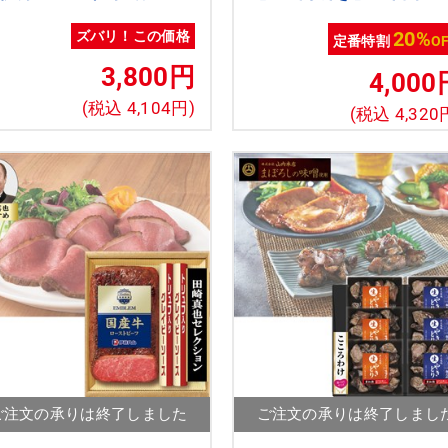
[ito_top][ito_bn]
＞北海道 プレミアム 美
国【クーポンコード：
20%
ズバリ！この価格
定番特割
O
nh2026s1】[nh]
3,800円
4,000
(税込 4,104円)
(税込 4,320
ご注文の承りは終了しました
ご注文の承りは終了しまし