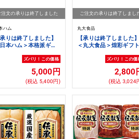
ご注文の承りは終了しました
ご注文の承りは終了しまし
本ハム
丸大食品
承りは終了しました】
【承りは終了しました
日本ハム＞本格派ギフ
＜丸大食品＞煌彩ギフ
[nh]
ズバリ！この価格
ズバリ！この価
5,000円
2,800
(税込 5,400円)
(税込 3,024