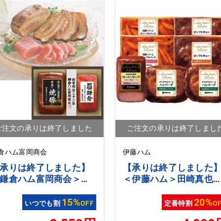
ご注文の承りは終了しました
ご注文の承りは終了しまし
倉ハム富岡商会
伊藤ハム
承りは終了しました】
【承りは終了しました
鎌倉ハム富岡商会＞富
＜伊藤ハム＞田崎真也
の焼豚とヒレ生ハムの
レクション ローストビ
合せギフト[nh]
15%
フと洋食セット[ito_top]
20%
いつでも割
OFF
定番特割
O
[ito_left][ito_bn]