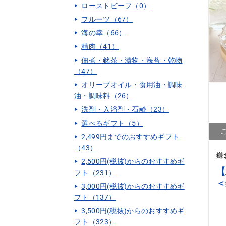
ローストビーフ（0）
フルーツ（67）
海の幸（66）
精肉（41）
佃煮・銘茶・漬物・海苔・乾物
（47）
オリーブオイル・食用油・調味
油・調味料（26）
洗剤・入浴剤・石鹸（23）
選べるギフト（5）
2,499円までのおすすめギフト
（43）
鎌
2,500円(税抜)からのおすすめギ
【
フト（231）
＜
3,000円(税抜)からのおすすめギ
岡
フト（137）
詰
3,500円(税抜)からのおすすめギ
フト（323）