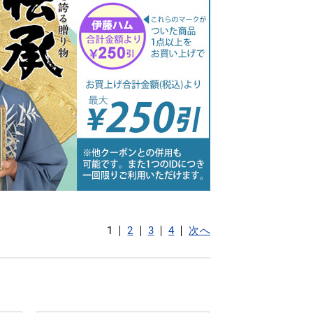
1
2
3
4
次へ