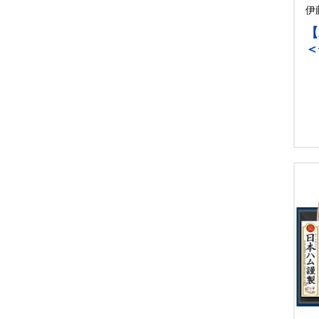
伊
【
＜
ス
奨）
[i