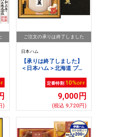
た
ご注文の承りは終了しました
日本ハム
】
【承りは終了しました】
ギ
＜日本ハム＞北海道 プレ
ミアム 美ノ国 翠麗[nh]
10%
FF
定番特割
OFF
円
9,000円
円)
(税込 9,720円)