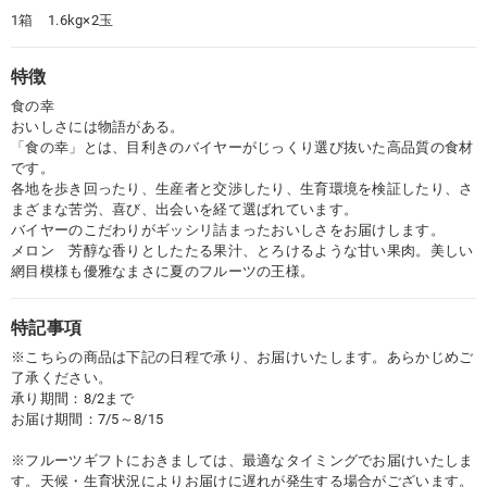
1箱 1.6kg×2玉
特徴
食の幸
おいしさには物語がある。
「食の幸」とは、目利きのバイヤーがじっくり選び抜いた高品質の食材
です。
各地を歩き回ったり、生産者と交渉したり、生育環境を検証したり、さ
まざまな苦労、喜び、出会いを経て選ばれています。
バイヤーのこだわりがギッシリ詰まったおいしさをお届けします。
メロン 芳醇な香りとしたたる果汁、とろけるような甘い果肉。美しい
網目模様も優雅なまさに夏のフルーツの王様。
特記事項
※こちらの商品は下記の日程で承り、お届けいたします。あらかじめご
了承ください。
承り期間：8/2まで
お届け期間：7/5～8/15
※フルーツギフトにおきましては、最適なタイミングでお届けいたしま
す。天候・生育状況によりお届けに遅れが発生する場合がございます。