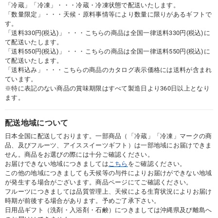
「冷蔵」「冷凍」・・・冷蔵・冷凍状態で配送いたします。
「数量限定」・・・天候・原料事情等により数量に限りがあるギフトで
す。
「送料330円(税込)」・・・こちらの商品は全国一律送料330円(税込)に
て配送いたします。
「送料550円(税込)」・・・こちらの商品は全国一律送料550円(税込)に
て配送いたします。
「送料込み」・・・こちらの商品のカタログ表示価格には送料が含まれ
ています。
※特に表記のない商品の賞味期限はすべて製造日より360日以上となり
ます。
配送地域について
日本全国に配送しております。一部商品（「冷蔵」「冷凍」マークの商
品、及びフルーツ、アイススイーツギフト）は一部地域にお届けできま
せん。商品をお選びの際には十分ご確認ください。
お届けできない地域につきましては
こちら
をご確認ください。
この他の地域につきましても天候等の与件によりお届けができない地域
が発生する場合がございます。商品ページにてご確認ください。
フルーツにつきましては品質管理上、天候による生育状況によりお届け
時期が前後する場合があります。予めご了承下さい。
日用品ギフト（洗剤・入浴剤・石鹸）につきましては沖縄県及び離島へ