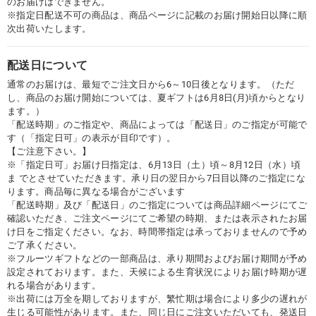
のお届けはできません。
※指定日配送不可の商品は、商品ページに記載のお届け開始日以降に順
次出荷いたします。
配送日について
通常のお届けは、最短でご注文日から6～10日後となります。（ただ
し、商品のお届け開始については、夏ギフトは6月8日(月)頃からとなり
ます。）
「配送時期」のご指定や、商品によっては「配送日」のご指定が可能で
す（「指定日可」の表示が目印です）。
【ご注意下さい。】
※「指定日可」お届け日指定は、6月13日（土）頃～8月12日（水）頃
ま でとさせていただきます。承り日の翌日から7日目以降のご指定にな
ります。商品毎に異なる場合がございます
「配送時期」及び「配送日」のご指定については商品詳細ページにてご
確認いただき、ご注文ページにてご希望の時期、または表示されたお届
け日をご指定ください。なお、時間帯指定は承っておりませんので予め
ご了承ください。
※フルーツギフトなどの一部商品は、承り期間およびお届け期間が予め
設定されております。また、天候による生育状況によりお届け時期が遅
れる場合があります。
※出荷には万全を期しておりますが、繁忙期は場合により多少の遅れが
生じる可能性があります。また、同じ日にご注文いただいても、発送日