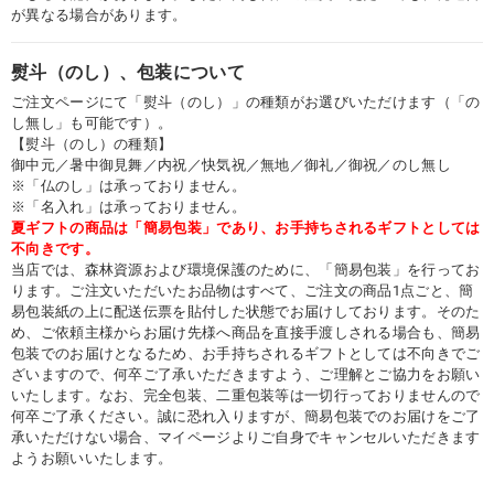
が異なる場合があります。
熨斗（のし）、包装について
ご注文ページにて「熨斗（のし）」の種類がお選びいただけます（「の
し無し」も可能です）。
【熨斗（のし）の種類】
御中元／暑中御見舞／内祝／快気祝／無地／御礼／御祝／のし無し
※「仏のし」は承っておりません。
※「名入れ」は承っておりません。
夏ギフトの商品は「簡易包装」であり、お手持ちされるギフトとしては
不向きです。
当店では、森林資源および環境保護のために、「簡易包装」を行ってお
ります。ご注文いただいたお品物はすべて、ご注文の商品1点ごと、簡
易包装紙の上に配送伝票を貼付した状態でお届けしております。そのた
め、ご依頼主様からお届け先様へ商品を直接手渡しされる場合も、簡易
包装でのお届けとなるため、お手持ちされるギフトとしては不向きでご
ざいますので、何卒ご了承いただきますよう、ご理解とご協力をお願い
いたします。なお、完全包装、二重包装等は一切行っておりませんので
何卒ご了承ください。誠に恐れ入りますが、簡易包装でのお届けをご了
承いただけない場合、マイページよりご自身でキャンセルいただきます
ようお願いいたします。