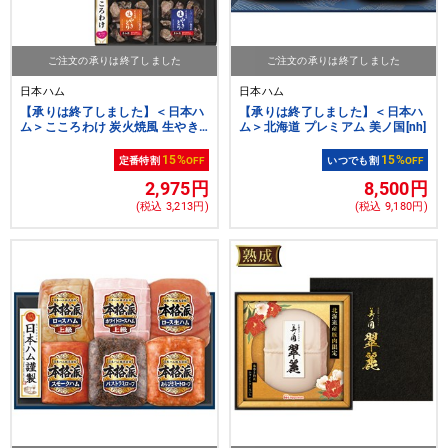
ご注文の承りは終了しました
ご注文の承りは終了しました
日本ハム
日本ハム
【承りは終了しました】＜日本ハ
【承りは終了しました】＜日本ハ
ム＞こころわけ 炭火焼風 生やき
ム＞北海道 プレミアム 美ノ国[nh]
とりギフト[nh]
15%
15%
定番特割
OFF
いつでも割
OFF
2,975円
8,500円
(税込 3,213円)
(税込 9,180円)