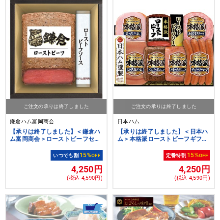
ご注文の承りは終了しました
ご注文の承りは終了しました
鎌倉ハム富岡商会
日本ハム
【承りは終了しました】＜鎌倉ハ
【承りは終了しました】＜日本ハ
ム富岡商会＞ローストビーフセッ
ム＞本格派ローストビーフギフト
ト[nh]
[nh]
15%
15%
いつでも割
OFF
定番特割
OFF
4,250円
4,250円
(税込 4,590円)
(税込 4,590円)