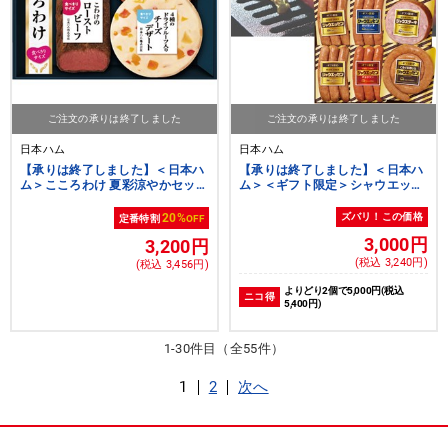
ご注文の承りは終了しました
ご注文の承りは終了しました
日本ハム
日本ハム
【承りは終了しました】＜日本ハ
【承りは終了しました】＜日本ハ
ム＞こころわけ 夏彩涼やかセット
ム＞＜ギフト限定＞シャウエッセ
[nh]
ンセット[nh][yd50]
20%
ズバリ！この価格
定番特割
OFF
3,000円
3,200円
(税込 3,240円)
(税込 3,456円)
よりどり2個で5,000円(税込
ニコ得
5,400円)
1-30件目（全55件）
1
2
次へ