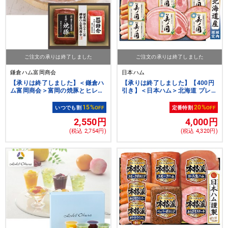
ご注文の承りは終了しました
ご注文の承りは終了しました
鎌倉ハム富岡商会
日本ハム
【承りは終了しました】＜鎌倉ハ
【承りは終了しました】【400円
ム富岡商会＞富岡の焼豚とヒレ生
引き】＜日本ハム＞北海道 プレミ
ハムの詰合せギフト[nh]
アム 美ノ国【クーポンコード：
nh2026s1】[nh]
15%
20%
いつでも割
OFF
定番特割
OFF
2,550円
4,000円
(税込 2,754円)
(税込 4,320円)