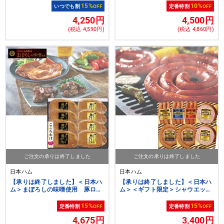
15%
10%
いつでも割
OFF
定番特割
OFF
4,250円
4,500円
(税込 4,590円)
(税込 4,860円)
ご注文の承りは終了しました
ご注文の承りは終了しました
日本ハム
日本ハム
【承りは終了しました】＜日本ハ
【承りは終了しました】＜日本ハ
ム＞まぼろしの味噌使用 豚ロー
ム＞＜ギフト限定＞シャウエッセ
ス味噌漬け＆柚子味噌漬け食べく
ンセット[nh]
らべギフト[nh]
15%
15%
定番特割
OFF
定番特割
OFF
4,675円
3,400円