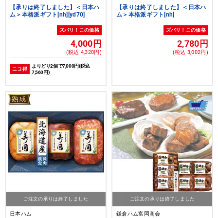
【承りは終了しました】＜日本ハ
【承りは終了しました】＜日本ハ
ム＞本格派ギフト[nh][yd70]
ム＞本格派ギフト[nh]
ズバリ！この価格
ズバリ！この価格
4,000円
2,780円
(税込 4,320円)
(税込 3,002円)
よりどり2個で7,000円(税込
ニコ得
7,560円)
ご注文の承りは終了しました
ご注文の承りは終了しました
日本ハム
鎌倉ハム富岡商会