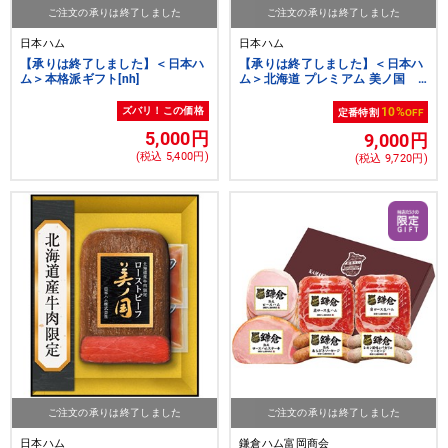
ご注文の承りは終了しました
ご注文の承りは終了しました
日本ハム
日本ハム
【承りは終了しました】＜日本ハ
【承りは終了しました】＜日本ハ
ム＞本格派ギフト[nh]
ム＞北海道 プレミアム 美ノ国
翠麗[nh]
ズバリ！この価格
10%
定番特割
OFF
5,000円
9,000円
(税込 5,400円)
(税込 9,720円)
ご注文の承りは終了しました
ご注文の承りは終了しました
日本ハム
鎌倉ハム富岡商会