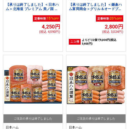
【承りは終了しました】＜日本ハ
【承りは終了しました】＜鎌倉ハ
ム＞北海道 プレミアム 美ノ国 ロ
ム富岡商会＞グリル＆オードブル
ーストビーフ[nh]
詰合せギフト[nh][yd50]
15%
20%
定番特割
OFF
定番特割
OFF
4,250円
2,800円
(税込 4,590円)
(税込 3,024円)
よりどり2個で5,000円(税込
ニコ得
5,400円)
ご注文の承りは終了しました
ご注文の承りは終了しました
日本ハム
日本ハム