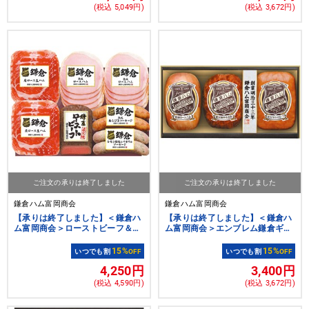
(税込 5,049円)
(税込 3,672円)
ご注文の承りは終了しました
ご注文の承りは終了しました
鎌倉ハム富岡商会
鎌倉ハム富岡商会
【承りは終了しました】＜鎌倉ハ
【承りは終了しました】＜鎌倉ハ
ム富岡商会＞ローストビーフ＆オ
ム富岡商会＞エンブレム鎌倉ギフ
ードブル詰合せギフト[nh]
ト[nh]
15%
15%
いつでも割
OFF
いつでも割
OFF
4,250円
3,400円
(税込 4,590円)
(税込 3,672円)