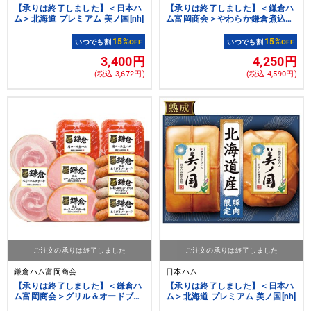
【承りは終了しました】＜日本ハ
【承りは終了しました】＜鎌倉ハ
ム＞北海道 プレミアム 美ノ国[nh]
ム富岡商会＞やわらか鎌倉煮込み
詰合せギフト[nh]
15%
15%
いつでも割
OFF
いつでも割
OFF
3,400円
4,250円
(税込 3,672円)
(税込 4,590円)
ご注文の承りは終了しました
ご注文の承りは終了しました
鎌倉ハム富岡商会
日本ハム
【承りは終了しました】＜鎌倉ハ
【承りは終了しました】＜日本ハ
ム富岡商会＞グリル＆オードブル
ム＞北海道 プレミアム 美ノ国[nh]
詰合せギフト[nh]