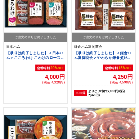
ご注文の承りは終了しました
ご注文の承りは終了しました
日本ハム
鎌倉ハム富岡商会
【承りは終了しました】＜日本ハ
【承りは終了しました】＜鎌倉ハ
ム＞こころわけ こわけのロースト
ム富岡商会＞やわらか鎌倉煮込み
ビーフ＆ローストポーク食べきり
ハンバーグとオードブル詰合せギ
セット[nh]
フト[nh][yd70]
20%
15%
定番特割
OFF
定番特割
OFF
4,000円
4,250円
(税込 4,320円)
(税込 4,590円)
よりどり2個で7,000円(税込
ニコ得
7,560円)