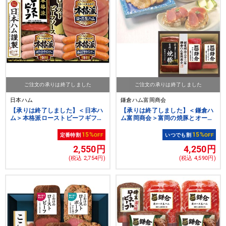
ご注文の承りは終了しました
ご注文の承りは終了しました
日本ハム
鎌倉ハム富岡商会
【承りは終了しました】＜日本ハ
【承りは終了しました】＜鎌倉ハ
ム＞本格派ローストビーフギフト
ム富岡商会＞富岡の焼豚とオード
[nh]
ブル詰合せギフト[nh]
15%
15%
定番特割
OFF
いつでも割
OFF
2,550円
4,250円
(税込 2,754円)
(税込 4,590円)