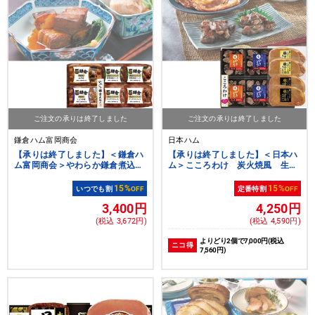
ご注文の承りは終了しました
ご注文の承りは終了しました
鎌倉ハム富岡商会
日本ハム
【承りは終了しました】＜鎌倉ハ
【承りは終了しました】＜日本ハ
ム富岡商会＞やわらか鎌倉煮込み
ム＞こころわけ 炭火焼風 生や
詰合せギフト[nh]
きとり＆まぼろしの味噌使用味噌
漬けアソート[nh][yd70]
15%
15%
いつでも割
OFF
定番特割
OFF
3,400円
4,250円
(税込 3,672円)
(税込 4,590円)
よりどり2個で7,000円(税込
ニコ得
7,560円)