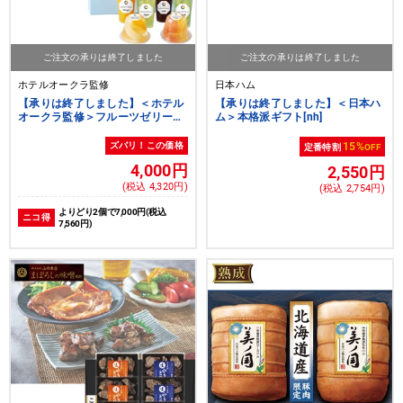
ご注文の承りは終了しました
ご注文の承りは終了しました
ホテルオークラ監修
日本ハム
【承りは終了しました】＜ホテル
【承りは終了しました】＜日本ハ
オークラ監修＞フルーツゼリーセ
ム＞本格派ギフト[nh]
レクション[nh][yd70]
ズバリ！この価格
15%
定番特割
OFF
4,000円
2,550円
(税込 4,320円)
(税込 2,754円)
よりどり2個で7,000円(税込
ニコ得
7,560円)