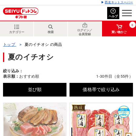
西友ネットスーパー
ヘルプ
0
ログイン／
カテゴリー
検索
買い物かご
会員登録
トップ
夏のイチオシ の商品
夏のイチオシ
絞り込み：
表示順：
おすすめ順
1-30件目（全55件）
並び順
価格帯で絞り込み