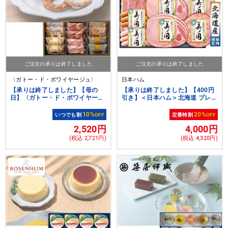
ご注文の承りは終了しました
ご注文の承りは終了しました
〈ガトー・ド・ボワイヤージュ〉
日本ハム
【承りは終了しました】【母の
【承りは終了しました】【400円
日】〈ガトー・ド・ボワイヤージ
引き】＜日本ハム＞北海道 プレミ
ュ〉横浜馬車道スイーツセレクシ
アム 美ノ国【クーポンコード：
ョン 12個
nh2026s1】[nh]
10%
20%
いつでも割
OFF
定番特割
OFF
2,520円
4,000円
(税込 2,721円)
(税込 4,320円)