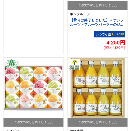
ご注文の承りは終了しました
ホシフルーツ
【承りは終了しました】＜ホシフ
ルーツ＞フルーツパーラーのジャ
ムで味わう生乳アイス ミルクラ
ウン １０個
15%
いつでも割
OFF
4,250円
(税込 4,590円)
ご注文の承りは終了しました
ご注文の承りは終了しました