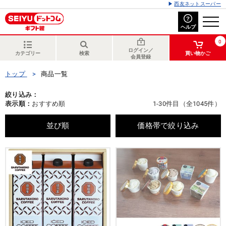
西友ネットスーパー
ヘルプ
0
ログイン／
カテゴリー
検索
買い物かご
会員登録
トップ
商品一覧
絞り込み：
表示順：
おすすめ順
1-30件目（全1045件）
並び順
価格帯で絞り込み