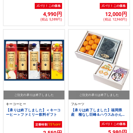
ズバリ！この価格
ズバリ！この価格
4,990円
12,000円
(税込 5,389円)
(税込 12,960円)
ご注文の承りは終了しました
ご注文の承りは終了しました
キーコーヒー
フルーツ
【承りは終了しました】＜キーコ
【承りは終了しました】福岡県
ーヒー＞ファミリー飲料ギフト
産 種なし巨峰＆ハウスみかん詰
合せ
15%
ズバリ！この価格
定番特割
OFF
5,980円
2,550円