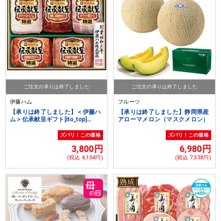
ご注文の承りは終了しました
ご注文の承りは終了しました
伊藤ハム
フルーツ
【承りは終了しました】＜伊藤ハ
【承りは終了しました】静岡県産
ム＞伝承献呈ギフト[ito_top]
アローマメロン（マスクメロン）
[ito_bn]
ズバリ！この価格
ズバリ！この価格
3,800円
6,980円
(税込 4,104円)
(税込 7,538円)