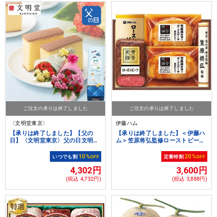
ご注文の承りは終了しました
ご注文の承りは終了しました
〈文明堂東京〉
伊藤ハム
【承りは終了しました】【父の
【承りは終了しました】＜伊藤ハ
日】〈文明堂東京〉父の日文明堂
ム＞笠原将弘監修ローストビーフ
のカステラ&花束セット
と和惣菜[ito_top][ito_left][ito_bn]
10%
20%
いつでも割
OFF
定番特割
OFF
4,302円
3,600円
(税込 4,732円)
(税込 3,888円)