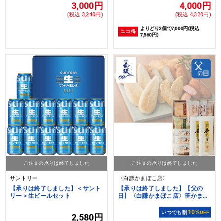
3,000円
4,000円
(税込 3,240円)
(税込 4,320円)
よりどり2個で7,000円(税込
ニコ得
7,560円)
ご注文の承りは終了しました
ご注文の承りは終了しました
サントリー
〈白謙かまぼこ店〉
【承りは終了しました】＜サント
【承りは終了しました】【父の
リー＞生ビールセット
日】〈白謙かまぼこ店〉笹かまぼ
こ詰合せ
10%
いつでも割
OFF
2,580円