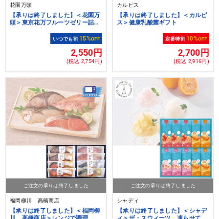
花園万頭
カルピス
【承りは終了しました】＜花園万
【承りは終了しました】＜カルピ
頭＞東京花万フルーツゼリー詰合
ス＞健康乳酸菌ギフト
せ16個入
15%
10%
いつでも割
OFF
定番特割
OFF
2,550円
2,700円
(税込 2,754円)
(税込 2,916円)
ご注文の承りは終了しました
ご注文の承りは終了しました
福岡柳川 高橋商店
シャディ
【承りは終了しました】＜福岡柳
【承りは終了しました】＜シャデ
川 高橋商店＞レンジで調理 西
ィ＞ザ・スウィーツ 凍らせて食