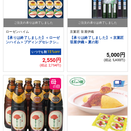
ご注文の承りは終了しました
ご注文の承りは終了しました
ローゼンハイム
京菓匠 笹屋伊織
【承りは終了しました】＜ローゼ
【承りは終了しました】＜京菓匠
ンハイム＞プディングセレクショ
笹屋伊織＞夏の彩
ン
15%
いつでも割
OFF
5,000円
2,550円
(税込 5,400円)
(税込 2,754円)