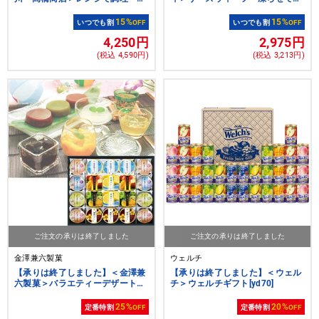
京漬詰合せ
べるフルーツシャーベットゼリー
（１０個）
15%
15%
いつでも割
OFF
いつでも割
OFF
4,250円
2,975円
(税込 4,590円)
(税込 3,213円)
ご注文の承りは終了しました
ご注文の承りは終了しました
金澤兼六製菓
ウェルチ
【承りは終了しました】＜金澤兼
【承りは終了しました】＜ウェル
六製菓＞バラエティーデザートギ
チ＞ウェルチギフト[yd70]
フト
25%
20%
定番特割
OFF
定番特割
OFF