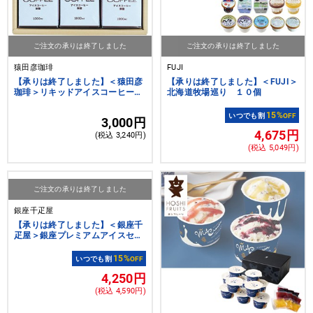
ご注文の承りは終了しました
ご注文の承りは終了しました
猿田彦珈琲
FUJI
【承りは終了しました】＜猿田彦
【承りは終了しました】＜FUJI＞
珈琲＞リキッドアイスコーヒーギ
北海道牧場巡り １０個
フト
15%
いつでも割
OFF
3,000円
4,675円
(税込 3,240円)
(税込 5,049円)
ご注文の承りは終了しました
銀座千疋屋
【承りは終了しました】＜銀座千
疋屋＞銀座プレミアムアイスセレ
クション
15%
いつでも割
OFF
4,250円
(税込 4,590円)