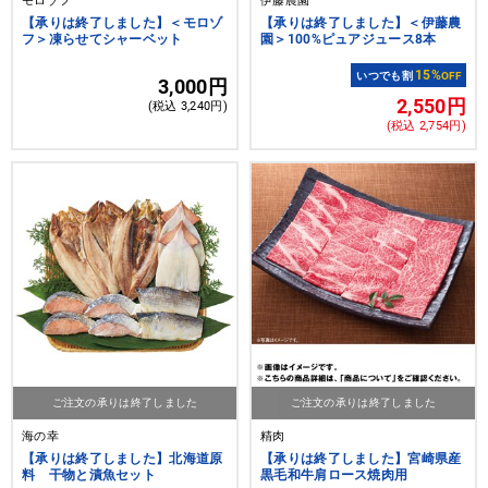
モロゾフ
伊藤農園
【承りは終了しました】＜モロゾ
【承りは終了しました】＜伊藤農
フ＞凍らせてシャーベット
園＞100%ピュアジュース8本
15%
いつでも割
OFF
3,000円
2,550円
(税込 3,240円)
(税込 2,754円)
ご注文の承りは終了しました
ご注文の承りは終了しました
海の幸
精肉
【承りは終了しました】北海道原
【承りは終了しました】宮崎県産
料 干物と漬魚セット
黒毛和牛肩ロース焼肉用