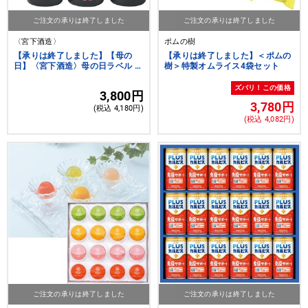
ご注文の承りは終了しました
ご注文の承りは終了しました
〈宮下酒造〉
ポムの樹
【承りは終了しました】【母の
【承りは終了しました】＜ポムの
日】〈宮下酒造〉母の日ラベル 独
樹＞特製オムライス4袋セット
歩ビール詰め合わせ
ズバリ！この価格
3,800円
3,780円
(税込 4,180円)
(税込 4,082円)
ご注文の承りは終了しました
ご注文の承りは終了しました