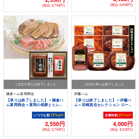
(税込 6,458円)
(税込 2,754円)
ご注文の承りは終了しました
ご注文の承りは終了しました
鎌倉ハム富岡商会
伊藤ハム
【承りは終了しました】＜鎌倉ハ
【承りは終了しました】＜伊藤ハ
ム富岡商会＞富岡の焼豚とヒレ生
ム＞田崎真也セレクション ロース
ハムの詰合せギフト[nh]
トビーフと洋食セット[ito_top]
[ito_left][ito_bn]
15%
20%
いつでも割
OFF
定番特割
OFF
2,550円
4,000円
(税込 2,754円)
(税込 4,320円)