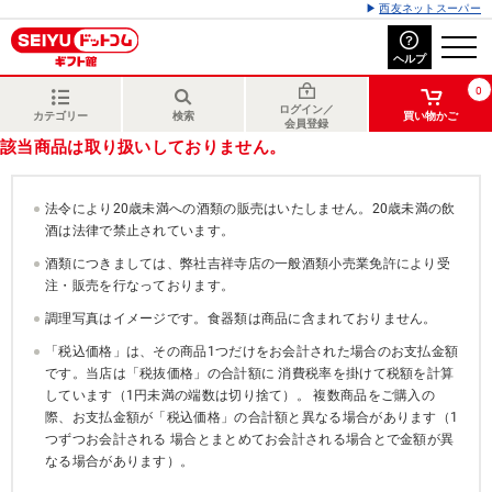
西友ネットスーパー
ヘルプ
0
ログイン／
カテゴリー
検索
買い物かご
会員登録
該当商品は取り扱いしておりません。
法令により20歳未満への酒類の販売はいたしません。20歳未満の飲
酒は法律で禁止されています。
酒類につきましては、弊社吉祥寺店の一般酒類小売業免許により受
注・販売を行なっております。
調理写真はイメージです。食器類は商品に含まれておりません。
「税込価格」は、その商品1つだけをお会計された場合のお支払金額
です。当店は「税抜価格」の合計額に 消費税率を掛けて税額を計算
しています（1円未満の端数は切り捨て）。 複数商品をご購入の
際、お支払金額が「税込価格」の合計額と異なる場合があります（1
つずつお会計される 場合とまとめてお会計される場合とで金額が異
なる場合があります）。