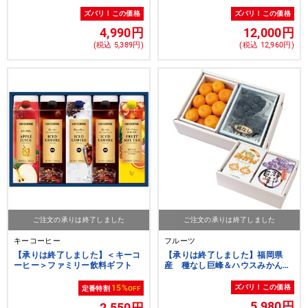
ズバリ！この価格
ズバリ！この価格
4,990円
12,000円
(税込 5,389円)
(税込 12,960円)
ご注文の承りは終了しました
ご注文の承りは終了しました
キーコーヒー
フルーツ
【承りは終了しました】＜キーコ
【承りは終了しました】福岡県
ーヒー＞ファミリー飲料ギフト
産 種なし巨峰＆ハウスみかん詰
合せ
15%
ズバリ！この価格
定番特割
OFF
5,980円
2,550円