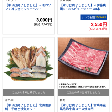
モロゾフ
伊藤農園
【承りは終了しました】＜モロゾ
【承りは終了しました】＜伊藤農
フ＞凍らせてシャーベット
園＞100%ピュアジュース8本
15%
いつでも割
OFF
3,000円
2,550円
(税込 3,240円)
(税込 2,754円)
ご注文の承りは終了しました
ご注文の承りは終了しました
海の幸
精肉
【承りは終了しました】北海道原
【承りは終了しました】宮崎県産
料 干物と漬魚セット
黒毛和牛肩ロース焼肉用