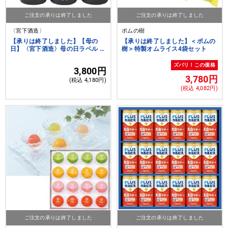
ご注文の承りは終了しました
ご注文の承りは終了しました
〈宮下酒造〉
ポムの樹
【承りは終了しました】【母の
【承りは終了しました】＜ポムの
日】〈宮下酒造〉母の日ラベル 独
樹＞特製オムライス4袋セット
歩ビール詰め合わせ
ズバリ！この価格
3,800円
3,780円
(税込 4,180円)
(税込 4,082円)
ご注文の承りは終了しました
ご注文の承りは終了しました