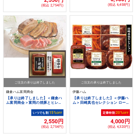
(税込 6,458円)
(税込 2,754円)
ご注文の承りは終了しました
ご注文の承りは終了しました
鎌倉ハム富岡商会
伊藤ハム
【承りは終了しました】＜鎌倉ハ
【承りは終了しました】＜伊藤ハ
ム富岡商会＞富岡の焼豚とヒレ生
ム＞田崎真也セレクション ロース
ハムの詰合せギフト[nh]
トビーフと洋食セット[ito_top]
[ito_left][ito_bn]
15%
20%
いつでも割
OFF
定番特割
OFF
2,550円
4,000円
(税込 2,754円)
(税込 4,320円)