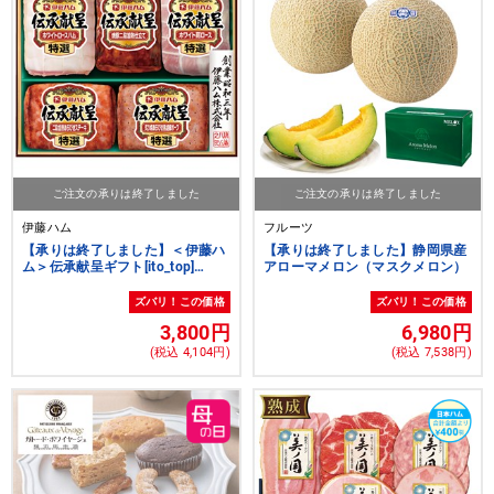
ご注文の承りは終了しました
ご注文の承りは終了しました
伊藤ハム
フルーツ
【承りは終了しました】＜伊藤ハ
【承りは終了しました】静岡県産
ム＞伝承献呈ギフト[ito_top]
アローマメロン（マスクメロン）
[ito_bn]
ズバリ！この価格
ズバリ！この価格
3,800円
6,980円
(税込 4,104円)
(税込 7,538円)