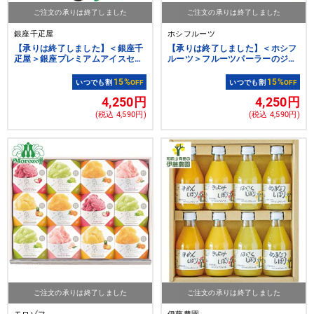
ご注文の承りは終了しました
ご注文の承りは終了しました
銀座千疋屋
ホシフルーツ
【承りは終了しました】＜銀座千
【承りは終了しました】＜ホシフ
疋屋＞銀座プレミアムアイスセレ
ルーツ＞フルーツパーラーのジャ
クション
ムで味わう生乳アイス ミルクラ
ウン １０個
15%
15%
いつでも割
OFF
いつでも割
OFF
4,250円
4,250円
(税込 4,590円)
(税込 4,590円)
ご注文の承りは終了しました
ご注文の承りは終了しました