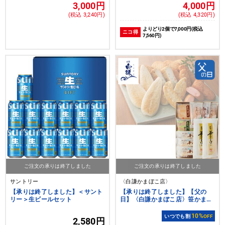
3,000円
4,000円
(税込 3,240円)
(税込 4,320円)
よりどり2個で7,000円(税込
ニコ得
7,560円)
ご注文の承りは終了しました
ご注文の承りは終了しました
サントリー
〈白謙かまぼこ店〉
【承りは終了しました】＜サント
【承りは終了しました】【父の
リー＞生ビールセット
日】〈白謙かまぼこ店〉笹かまぼ
こ詰合せ
10%
いつでも割
OFF
2,580円