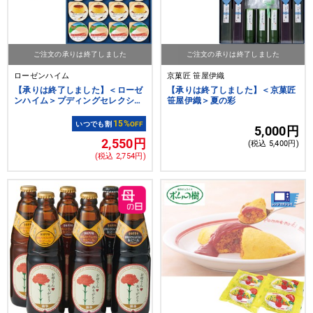
ご注文の承りは終了しました
ご注文の承りは終了しました
ローゼンハイム
京菓匠 笹屋伊織
【承りは終了しました】＜ローゼ
【承りは終了しました】＜京菓匠
ンハイム＞プディングセレクショ
笹屋伊織＞夏の彩
ン
15%
いつでも割
OFF
5,000円
2,550円
(税込 5,400円)
(税込 2,754円)