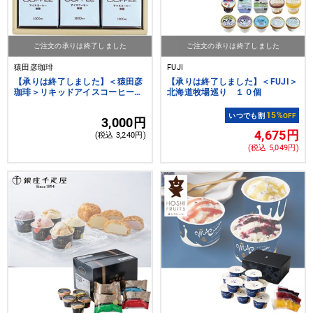
ご注文の承りは終了しました
ご注文の承りは終了しました
猿田彦珈琲
FUJI
【承りは終了しました】＜猿田彦
【承りは終了しました】＜FUJI＞
珈琲＞リキッドアイスコーヒーギ
北海道牧場巡り １０個
フト
15%
いつでも割
OFF
3,000円
4,675円
(税込 3,240円)
(税込 5,049円)