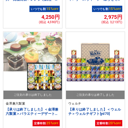
京漬詰合せ
べるフルーツシャーベットゼリー
（１０個）
15%
15%
いつでも割
OFF
いつでも割
OFF
4,250円
2,975円
(税込 4,590円)
(税込 3,213円)
ご注文の承りは終了しました
ご注文の承りは終了しました
金澤兼六製菓
ウェルチ
【承りは終了しました】＜金澤兼
【承りは終了しました】＜ウェル
六製菓＞バラエティーデザートギ
チ＞ウェルチギフト[yd70]
フト
25%
20%
定番特割
OFF
定番特割
OFF