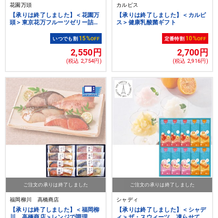
花園万頭
カルピス
【承りは終了しました】＜花園万
【承りは終了しました】＜カルピ
頭＞東京花万フルーツゼリー詰合
ス＞健康乳酸菌ギフト
せ16個入
15%
10%
いつでも割
OFF
定番特割
OFF
2,550円
2,700円
(税込 2,754円)
(税込 2,916円)
ご注文の承りは終了しました
ご注文の承りは終了しました
福岡柳川 高橋商店
シャディ
【承りは終了しました】＜福岡柳
【承りは終了しました】＜シャデ
川 高橋商店＞レンジで調理 西
ィ＞ザ・スウィーツ 凍らせて食