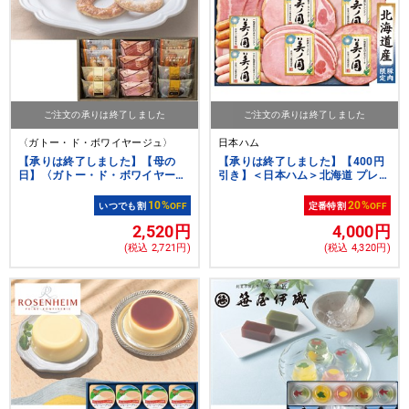
ご注文の承りは終了しました
ご注文の承りは終了しました
〈ガトー・ド・ボワイヤージュ〉
日本ハム
【承りは終了しました】【母の
【承りは終了しました】【400円
日】〈ガトー・ド・ボワイヤージ
引き】＜日本ハム＞北海道 プレミ
ュ〉横浜馬車道スイーツセレクシ
アム 美ノ国【クーポンコード：
ョン 12個
nh2026s1】[nh]
10%
20%
いつでも割
OFF
定番特割
OFF
2,520円
4,000円
(税込 2,721円)
(税込 4,320円)