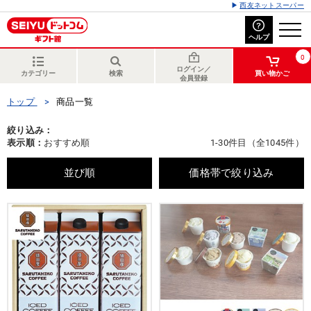
西友ネットスーパー
ヘルプ
0
ログイン／
カテゴリー
検索
買い物かご
会員登録
トップ
商品一覧
絞り込み：
表示順：
おすすめ順
1-30件目（全1045件）
並び順
価格帯で絞り込み