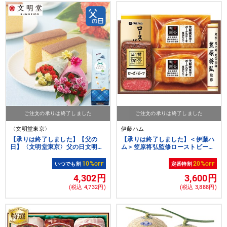
ご注文の承りは終了しました
ご注文の承りは終了しました
〈文明堂東京〉
伊藤ハム
【承りは終了しました】【父の
【承りは終了しました】＜伊藤ハ
日】〈文明堂東京〉父の日文明堂
ム＞笠原将弘監修ローストビーフ
のカステラ&花束セット
と和惣菜[ito_top][ito_left][ito_bn]
10%
20%
いつでも割
OFF
定番特割
OFF
4,302円
3,600円
(税込 4,732円)
(税込 3,888円)