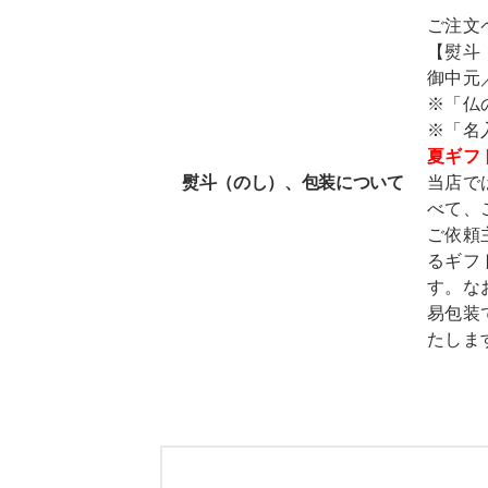
ご注文
【熨斗
御中元
※「仏
※「名
夏ギフ
熨斗（のし）、包装について
当店で
べて、
ご依頼
るギフ
す。な
易包装
たしま