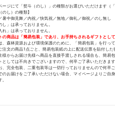
ページにて「熨斗（のし）」の種類がお選びいただけます（
（のし）の種類】
／暑中御見舞／内祝／快気祝／無地／御礼／御祝／のし無し
のし」は承っておりません。
入れ」は承っておりません。
トの商品は「簡易包装」であり、お手持ちされるギフトとし
は、森林資源および環境保護のために、「簡易包装」を行っ
ご注文の商品1点ごと、簡易包装紙の上に配送伝票を貼付した
主様からお届け先様へ商品を直接手渡しされる場合も、簡易
トとしては不向きでございますので、何卒ご了承いただきま
お、完全包装、二重包装等は一切行っておりませんので何卒
でのお届けをご了承いただけない場合、マイページよりご自
す。