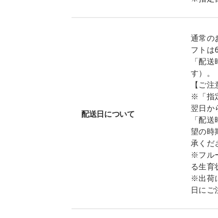
通常の
フトは
「配送
す）。
【ご注
※「指
翌日か
配送日について
「配送
望の時
承くだ
※フル
る生育
※出荷
日にご