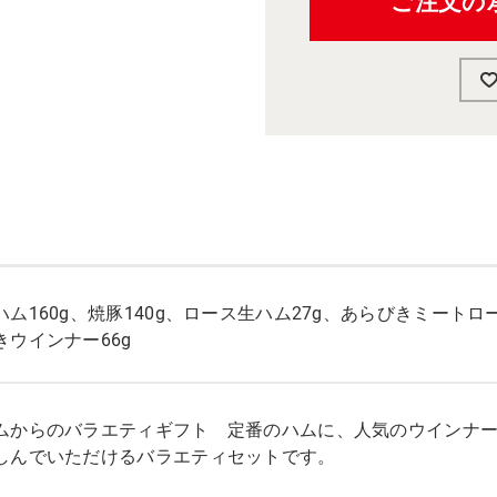
ご注文の
ム160g、焼豚140g、ロース生ハム27g、あらびきミートロー
きウインナー66g
ムからのバラエティギフト 定番のハムに、人気のウインナ
しんでいただけるバラエティセットです。