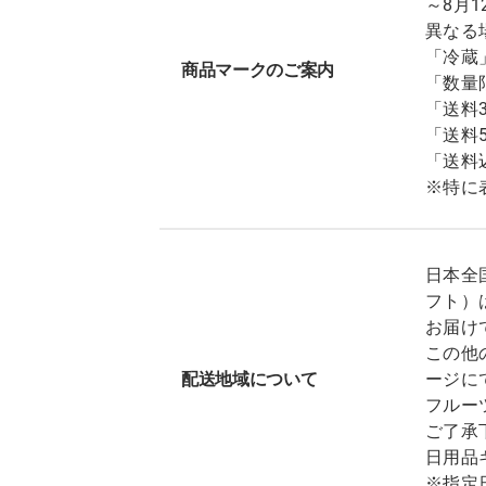
～8月
異なる
「冷蔵
商品マークのご案内
「数量
「送料
「送料
「送料
※特に
日本全
フト）
お届け
この他
配送地域について
ージに
フルー
ご了承
日用品
※指定