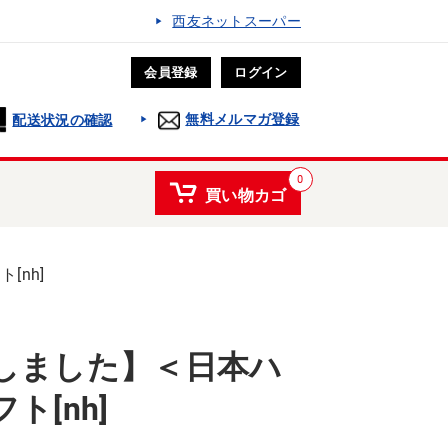
西友ネットスーパー
会員登録
ログイン
無料メルマガ登録
配送状況の確認
0
買い物カゴ
nh]
しました】＜日本ハ
ト[nh]