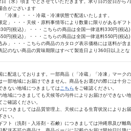
12日（水）頃ま でとさせていただきます。承り日の翌日から
場合がございます
」「冷凍」・・・冷蔵・冷凍状態で配送いたします。
限定」・・・天候・原料事情等により数量に限りがあるギフ
330円(税込)」・・・こちらの商品は全国一律送料330円(税
550円(税込)」・・・こちらの商品は全国一律送料550円(税
込み」・・・こちらの商品のカタログ表示価格には送料が含
表記のない商品の賞味期限はすべて製造日より360日以上とな
国に配送しております。一部商品（「冷蔵」「冷凍」マーク
は一部地域にお届けできません。商品をお選びの際には十分
できない地域につきましては
こちら
をご確認ください。
の地域につきましても天候等の与件によりお届けができない
てご確認ください。
ツにつきましては品質管理上、天候による生育状況によりお
下さい。
ギフト（洗剤・入浴剤・石鹸）につきましては沖縄県及び離
日配送不可の商品は、商品ページに記載のお届け開始日以降