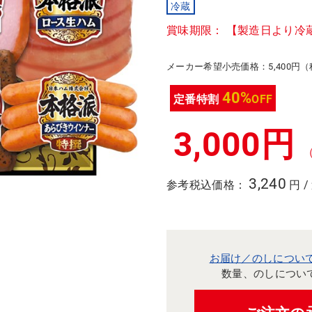
冷蔵
賞味期限： 【製造日より冷
メーカー希望小売価格：5,400円
40%
定番特割
OFF
3,000円
3,240
参考税込価格：
円 /
お届け／のしについ
数量、のしについ