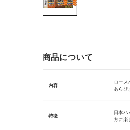
商品について
ロースハ
内容
あらび
日本ハ
特徴
方に楽