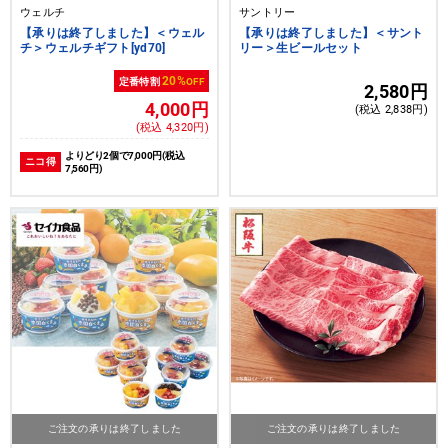
ウェルチ
サントリー
【承りは終了しました】＜ウェル
【承りは終了しました】＜サント
チ＞ウェルチギフト[yd70]
リー＞生ビールセット
20%
定番特割
OFF
2,580円
4,000円
(税込 2,838円)
(税込 4,320円)
よりどり2個で7,000円(税込
ニコ得
7,560円)
ご注文の承りは終了しました
ご注文の承りは終了しました