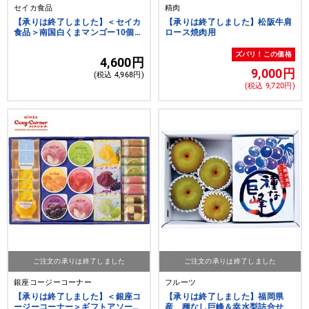
セイカ食品
精肉
【承りは終了しました】＜セイカ
【承りは終了しました】松阪牛肩
食品＞南国白くまマンゴー10個詰
ロース焼肉用
合せ
ズバリ！この価格
4,600円
9,000円
(税込 4,968円)
(税込 9,720円)
ご注文の承りは終了しました
ご注文の承りは終了しました
銀座コージーコーナー
フルーツ
【承りは終了しました】＜銀座コ
【承りは終了しました】福岡県
ージーコーナー＞ギフトアソート
産 種なし巨峰＆幸水梨詰合せ