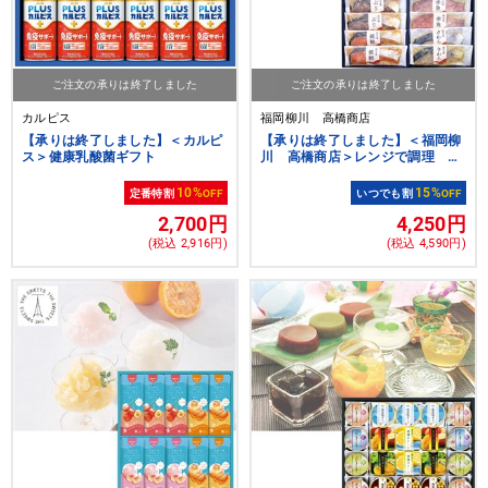
ご注文の承りは終了しました
ご注文の承りは終了しました
カルピス
福岡柳川 高橋商店
【承りは終了しました】＜カルピ
【承りは終了しました】＜福岡柳
ス＞健康乳酸菌ギフト
川 高橋商店＞レンジで調理 西
京漬詰合せ
10%
15%
定番特割
OFF
いつでも割
OFF
2,700円
4,250円
(税込 2,916円)
(税込 4,590円)