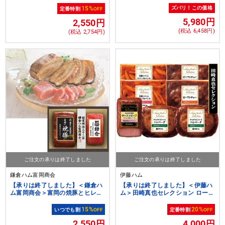
15%
ズバリ！この価格
定番特割
OFF
5,980円
2,550円
(税込 6,458円)
(税込 2,754円)
ご注文の承りは終了しました
ご注文の承りは終了しました
鎌倉ハム富岡商会
伊藤ハム
【承りは終了しました】＜鎌倉ハ
【承りは終了しました】＜伊藤ハ
ム富岡商会＞富岡の焼豚とヒレ生
ム＞田崎真也セレクション ロース
ハムの詰合せギフト[nh]
トビーフと洋食セット[ito_top]
[ito_left][ito_bn]
15%
20%
いつでも割
OFF
定番特割
OFF
2,550円
4,000円