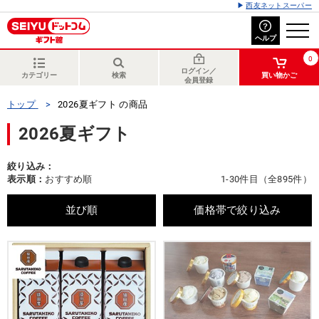
西友ネットスーパー
ヘルプ
0
ログイン／
カテゴリー
検索
買い物かご
会員登録
トップ
2026夏ギフト の商品
2026夏ギフト
絞り込み：
表示順：
おすすめ順
1-30件目（全895件）
並び順
価格帯で絞り込み