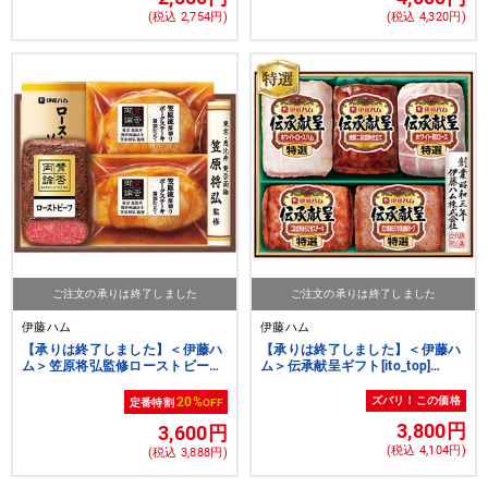
(税込 2,754円)
(税込 4,320円)
ご注文の承りは終了しました
ご注文の承りは終了しました
伊藤ハム
伊藤ハム
【承りは終了しました】＜伊藤ハ
【承りは終了しました】＜伊藤ハ
ム＞笠原将弘監修ローストビーフ
ム＞伝承献呈ギフト[ito_top]
と和惣菜[ito_top][ito_left][ito_bn]
[ito_bn]
20%
ズバリ！この価格
定番特割
OFF
3,800円
3,600円
(税込 4,104円)
(税込 3,888円)