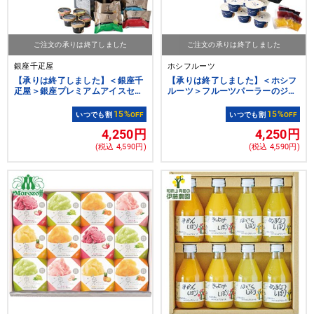
ご注文の承りは終了しました
ご注文の承りは終了しました
銀座千疋屋
ホシフルーツ
【承りは終了しました】＜銀座千
【承りは終了しました】＜ホシフ
疋屋＞銀座プレミアムアイスセレ
ルーツ＞フルーツパーラーのジャ
クション
ムで味わう生乳アイス ミルクラ
ウン １０個
15%
15%
いつでも割
OFF
いつでも割
OFF
4,250円
4,250円
(税込 4,590円)
(税込 4,590円)