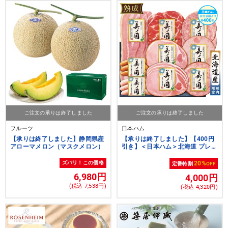
ご注文の承りは終了しました
ご注文の承りは終了しました
フルーツ
日本ハム
【承りは終了しました】静岡県産
【承りは終了しました】【400円
アローマメロン（マスクメロン）
引き】＜日本ハム＞北海道 プレミ
アム 美ノ国【クーポンコード：
nh2026s1】[nh]
ズバリ！この価格
20%
定番特割
OFF
6,980円
4,000円
(税込 7,538円)
(税込 4,320円)