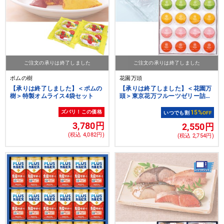
ご注文の承りは終了しました
ご注文の承りは終了しました
ポムの樹
花園万頭
【承りは終了しました】＜ポムの
【承りは終了しました】＜花園万
樹＞特製オムライス4袋セット
頭＞東京花万フルーツゼリー詰合
せ16個入
ズバリ！この価格
15%
いつでも割
OFF
3,780円
2,550円
(税込 4,082円)
(税込 2,754円)