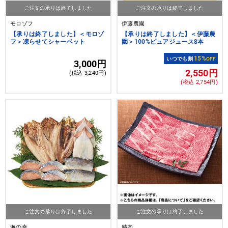
ご注文の承りは終了しました
ご注文の承りは終了しました
モロゾフ
伊藤農園
【承りは終了しました】＜モロゾ
【承りは終了しました】＜伊藤農
フ＞凍らせてシャーベット
園＞100%ピュアジュース8本
15%
いつでも割
OFF
3,000円
2,550円
(税込 3,240円)
(税込 2,754円)
ご注文の承りは終了しました
ご注文の承りは終了しました
海の幸
精肉