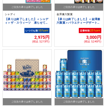
ご注文の承りは終了しました
ご注文の承りは終了しました
シャディ
金澤兼六製菓
【承りは終了しました】＜シャデ
【承りは終了しました】＜金澤兼
ィ＞ザ・スウィーツ 凍らせて食
六製菓＞バラエティーデザートギ
べるフルーツシャーベットゼリー
フト
（１０個）
15%
25%
いつでも割
OFF
定番特割
OFF
2,975円
3,000円
(税込 3,213円)
(税込 3,240円)
ご注文の承りは終了しました
ご注文の承りは終了しました