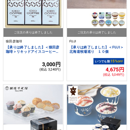
ご注文の承りは終了しました
ご注文の承りは終了しました
猿田彦珈琲
FUJI
【承りは終了しました】＜猿田彦
【承りは終了しました】＜FUJI＞
珈琲＞リキッドアイスコーヒーギ
北海道牧場巡り １０個
フト
15%
いつでも割
OFF
3,000円
4,675円
(税込 3,240円)
(税込 5,049円)