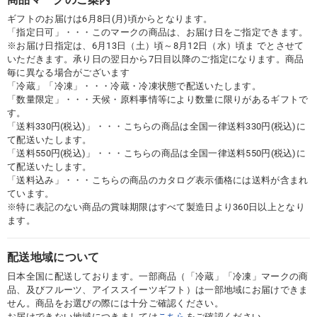
ギフトのお届けは6月8日(月)頃からとなります。
「指定日可」・・・このマークの商品は、お届け日をご指定できます。
※お届け日指定は、6月13日（土）頃～8月12日（水）頃ま でとさせて
いただきます。承り日の翌日から7日目以降のご指定になります。商品
毎に異なる場合がございます
「冷蔵」「冷凍」・・・冷蔵・冷凍状態で配送いたします。
「数量限定」・・・天候・原料事情等により数量に限りがあるギフトで
す。
「送料330円(税込)」・・・こちらの商品は全国一律送料330円(税込)に
て配送いたします。
「送料550円(税込)」・・・こちらの商品は全国一律送料550円(税込)に
て配送いたします。
「送料込み」・・・こちらの商品のカタログ表示価格には送料が含まれ
ています。
※特に表記のない商品の賞味期限はすべて製造日より360日以上となり
ます。
配送地域について
日本全国に配送しております。一部商品（「冷蔵」「冷凍」マークの商
品、及びフルーツ、アイススイーツギフト）は一部地域にお届けできま
せん。商品をお選びの際には十分ご確認ください。
お届けできない地域につきましては
こちら
をご確認ください。