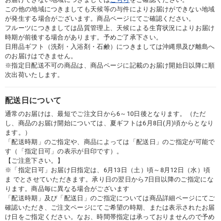
この他の地域につきましても天候等の与件によりお届けができない地域
が発生する場合がございます。商品ページにてご確認ください。
フルーツにつきましては品質管理上、天候による生育状況によりお届け
時期が前後する場合があります。予めご了承下さい。
日用品ギフト（洗剤・入浴剤・石鹸）につきましては沖縄県及び離島へ
のお届けはできません。
※指定日配送不可の商品は、商品ページに記載のお届け開始日以降に順
次出荷いたします。
配送日について
通常のお届けは、最短でご注文日から6～10日後となります。（ただ
し、商品のお届け開始については、夏ギフトは6月8日(月)頃からとなり
ます。）
「配送時期」のご指定や、商品によっては「配送日」のご指定が可能で
す（「指定日可」の表示が目印です）。
【ご注意下さい。】
※「指定日可」お届け日指定は、6月13日（土）頃～8月12日（水）頃
ま でとさせていただきます。承り日の翌日から7日目以降のご指定にな
ります。商品毎に異なる場合がございます
「配送時期」及び「配送日」のご指定については商品詳細ページにてご
確認いただき、ご注文ページにてご希望の時期、または表示されたお届
け日をご指定ください。なお、時間帯指定は承っておりませんので予め