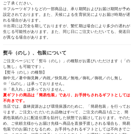
ご了承ください。
※フルーツギフトなどの一部商品は、承り期間およびお届け期間が予め
設定されております。また、天候による生育状況によりお届け時期が遅
れる場合があります。
※出荷には万全を期しておりますが、繁忙期は場合により多少の遅れが
生じる可能性があります。また、同じ日にご注文いただいても、発送日
が異なる場合があります。
熨斗（のし）、包装について
ご注文ページにて「熨斗（のし）」の種類がお選びいただけます（「の
し無し」も可能です）。
【熨斗（のし）の種類】
御中元／暑中御見舞／内祝／快気祝／無地／御礼／御祝／のし無し
※「仏のし」は承っておりません。
※「名入れ」は承っておりません。
夏ギフトの商品は「簡易包装」であり、お手持ちされるギフトとしては
不向きです。
当店では、森林資源および環境保護のために、「簡易包装」を行ってお
ります。ご注文いただいたお品物はすべて、ご注文の商品1点ごと、簡
易包装紙の上に配送伝票を貼付した状態でお届けしております。そのた
め、ご依頼主様からお届け先様へ商品を直接手渡しされる場合も、簡易
包装でのお届けとなるため、お手持ちされるギフトとしては不向きでご