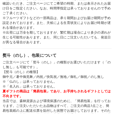
確認いただき、ご注文ページにてご希望の時期、または表示されたお届
け日をご指定ください。なお、時間帯指定は承っておりませんので予め
ご了承ください。
※フルーツギフトなどの一部商品は、承り期間およびお届け期間が予め
設定されております。また、天候による生育状況によりお届け時期が遅
れる場合があります。
※出荷には万全を期しておりますが、繁忙期は場合により多少の遅れが
生じる可能性があります。また、同じ日にご注文いただいても、発送日
が異なる場合があります。
熨斗（のし）、包装について
ご注文ページにて「熨斗（のし）」の種類がお選びいただけます（「の
し無し」も可能です）。
【熨斗（のし）の種類】
御中元／暑中御見舞／内祝／快気祝／無地／御礼／御祝／のし無し
※「仏のし」は承っておりません。
※「名入れ」は承っておりません。
夏ギフトの商品は「簡易包装」であり、お手持ちされるギフトとしては
不向きです。
当店では、森林資源および環境保護のために、「簡易包装」を行ってお
ります。ご注文いただいたお品物はすべて、ご注文の商品1点ごと、簡
易包装紙の上に配送伝票を貼付した状態でお届けしております。そのた