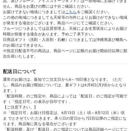
品、及びフルーツ、アイススイーツギフト）は一部地域にお届けできま
せん。商品をお選びの際には十分ご確認ください。
お届けできない地域につきましては
こちら
をご確認ください。
この他の地域につきましても天候等の与件によりお届けができない地域
が発生する場合がございます。商品ページにてご確認ください。
フルーツにつきましては品質管理上、天候による生育状況によりお届け
時期が前後する場合があります。予めご了承下さい。
日用品ギフト（洗剤・入浴剤・石鹸）につきましては沖縄県及び離島へ
のお届けはできません。
※指定日配送不可の商品は、商品ページに記載のお届け開始日以降に順
次出荷いたします。
配送日について
通常のお届けは、最短でご注文日から6～10日後となります。（ただ
し、商品のお届け開始については、夏ギフトは6月8日(月)頃からとなり
ます。）
「配送時期」のご指定や、商品によっては「配送日」のご指定が可能で
す（「指定日可」の表示が目印です）。
【ご注意下さい。】
※「指定日可」お届け日指定は、6月13日（土）頃～8月12日（水）頃
ま でとさせていただきます。承り日の翌日から7日目以降のご指定にな
ります。商品毎に異なる場合がございます
「配送時期」及び「配送日」のご指定については商品詳細ページにてご