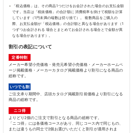
「税込価格」は、その商品1つだけをお会計された場合のお支払金額
です。当店は「税抜価格」の合計額に 消費税率を掛けて税額を計算
しています（1円未満の端数は切り捨て）。 複数商品をご購入の
際、お支払金額が「税込価格」の合計額と異なる場合があります（1
つずつお会計される 場合とまとめてお会計される場合とで金額が異
なる場合があります）。
割引の表記について
定番特割
メーカー希望小売価格・発売元希望小売価格・メーカーホームペ
ージ掲載価格・メーカーカタログ掲載価格より割引になる商品の
総称です。
いつでも割
ご注文承り期間中、店頭カタログ掲載割引前価格より割引になる
商品の総称です。
ニコ得
よりどり2個のご注文で割引となる商品の総称です。
「ニコ得」には各価格コースがあり、同じコース内で同じもの、
または違うもの同士で2個お選びいただくと割引が適用されま