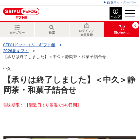
西友ネットスーパー
ヘルプ
0
ログイン／
カテゴリー
検索
買い物かご
会員登録
SEIYUドットコム ギフト館
2026夏ギフト
【承りは終了しました】＜中久＞静岡茶・和菓子詰合せ
中久
【承りは終了しました】＜中久＞静
岡茶・和菓子詰合せ
賞味期限： 【製造日より常温で240日間】