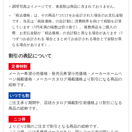
調理写真はイメージです。食器類は商品に含まれておりません。
「税込価格」は、その商品1つだけをお会計された場合のお支払金額
です。当店は「税抜価格」の合計額に 消費税率を掛けて税額を計算
しています（1円未満の端数は切り捨て）。 複数商品をご購入の
際、お支払金額が「税込価格」の合計額と異なる場合があります（1
つずつお会計される 場合とまとめてお会計される場合とで金額が異
なる場合があります）。
割引の表記について
定番特割
メーカー希望小売価格・発売元希望小売価格・メーカーホームペ
ージ掲載価格・メーカーカタログ掲載価格より割引になる商品の
総称です。
いつでも割
ご注文承り期間中、店頭カタログ掲載割引前価格より割引になる
商品の総称です。
ニコ得
よりどり2個のご注文で割引となる商品の総称です。
「ニコ得」には各価格コースがあり、同じコース内で同じもの、