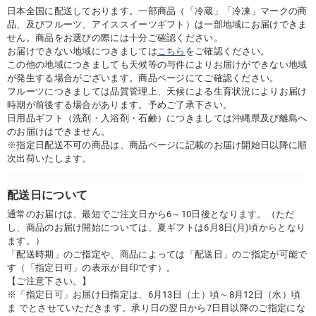
日本全国に配送しております。一部商品（「冷蔵」「冷凍」マークの商
品、及びフルーツ、アイススイーツギフト）は一部地域にお届けできま
せん。商品をお選びの際には十分ご確認ください。
お届けできない地域につきましては
こちら
をご確認ください。
この他の地域につきましても天候等の与件によりお届けができない地域
が発生する場合がございます。商品ページにてご確認ください。
フルーツにつきましては品質管理上、天候による生育状況によりお届け
時期が前後する場合があります。予めご了承下さい。
日用品ギフト（洗剤・入浴剤・石鹸）につきましては沖縄県及び離島へ
のお届けはできません。
※指定日配送不可の商品は、商品ページに記載のお届け開始日以降に順
次出荷いたします。
配送日について
通常のお届けは、最短でご注文日から6～10日後となります。（ただ
し、商品のお届け開始については、夏ギフトは6月8日(月)頃からとなり
ます。）
「配送時期」のご指定や、商品によっては「配送日」のご指定が可能で
す（「指定日可」の表示が目印です）。
【ご注意下さい。】
※「指定日可」お届け日指定は、6月13日（土）頃～8月12日（水）頃
ま でとさせていただきます。承り日の翌日から7日目以降のご指定にな