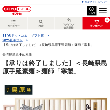
西友ネットスーパー
ヘルプ
0
ログイン／
カテゴリー
検索
買い物かご
会員登録
SEIYUドットコム ギフト館
2026夏ギフト
【承りは終了しました】＜長崎県島原手延素麺＞麺師「寒製」
長崎県島原手延素麺
【承りは終了しました】＜長崎県島
原手延素麺＞麺師「寒製」