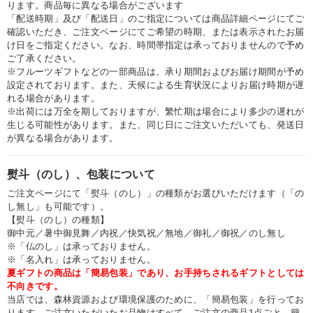
ります。商品毎に異なる場合がございます
「配送時期」及び「配送日」のご指定については商品詳細ページにてご
確認いただき、ご注文ページにてご希望の時期、または表示されたお届
け日をご指定ください。なお、時間帯指定は承っておりませんので予め
ご了承ください。
※フルーツギフトなどの一部商品は、承り期間およびお届け期間が予め
設定されております。また、天候による生育状況によりお届け時期が遅
れる場合があります。
※出荷には万全を期しておりますが、繁忙期は場合により多少の遅れが
生じる可能性があります。また、同じ日にご注文いただいても、発送日
が異なる場合があります。
熨斗（のし）、包装について
ご注文ページにて「熨斗（のし）」の種類がお選びいただけます（「の
し無し」も可能です）。
【熨斗（のし）の種類】
御中元／暑中御見舞／内祝／快気祝／無地／御礼／御祝／のし無し
※「仏のし」は承っておりません。
※「名入れ」は承っておりません。
夏ギフトの商品は「簡易包装」であり、お手持ちされるギフトとしては
不向きです。
当店では、森林資源および環境保護のために、「簡易包装」を行ってお
ります。ご注文いただいたお品物はすべて、ご注文の商品1点ごと、簡