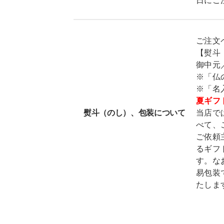
日にご
ご注文
【熨斗
御中元
※「仏
※「名
夏ギフ
熨斗（のし）、包装について
当店で
べて、
ご依頼
るギフ
す。な
易包装
たしま