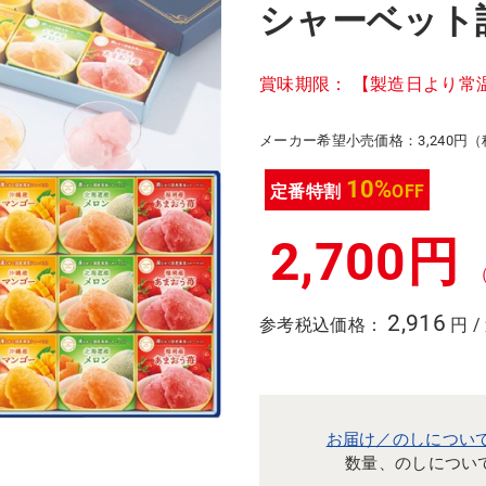
シャーベット
賞味期限： 【製造日より常温
メーカー希望小売価格：3,240円
10%
定番特割
OFF
2,700円
2,916
参考税込価格：
円 /
お届け／のしについ
数量、のしについ