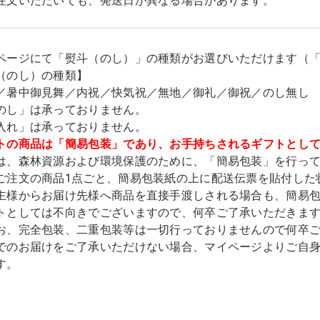
注文いただいても、発送日が異なる場合があります。
ページにて「熨斗（のし）」の種類がお選びいただけます（
（のし）の種類】
／暑中御見舞／内祝／快気祝／無地／御礼／御祝／のし無し
のし」は承っておりません。
入れ」は承っておりません。
トの商品は「簡易包装」であり、お手持ちされるギフトとし
は、森林資源および環境保護のために、「簡易包装」を行っ
ご注文の商品1点ごと、簡易包装紙の上に配送伝票を貼付した
主様からお届け先様へ商品を直接手渡しされる場合も、簡易
トとしては不向きでございますので、何卒ご了承いただきま
お、完全包装、二重包装等は一切行っておりませんので何卒
でのお届けをご了承いただけない場合、マイページよりご自
す。