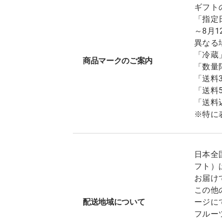
ギフト
「指定
～8月
異なる
「冷蔵
商品マークのご案内
「数量
「送料
「送料
「送料
※特に
日本全
フト）
お届け
この他
配送地域について
ージに
フルー