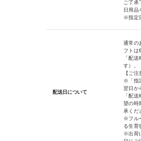
ご了承
日用品
※指定
通常の
フトは
「配送
す）。
【ご注
※「指
翌日か
配送日について
「配送
望の時
承くだ
※フル
る生育
※出荷