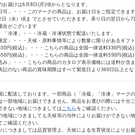
のお届けは6月8日(月)頃からとなります。
日可」・・・このマークの商品は、お届け日をご指定できます。
12日（水）頃ま でとさせていただきます。承り日の翌日から
場合がございます
」「冷凍」・・・冷蔵・冷凍状態で配送いたします。
限定」・・・天候・原料事情等により数量に限りがあるギフ
330円(税込)」・・・こちらの商品は全国一律送料330円(税
550円(税込)」・・・こちらの商品は全国一律送料550円(税
込み」・・・こちらの商品のカタログ表示価格には送料が含
表記のない商品の賞味期限はすべて製造日より360日以上とな
国に配送しております。一部商品（「冷蔵」「冷凍」マーク
は一部地域にお届けできません。商品をお選びの際には十分
できない地域につきましては
こちら
をご確認ください。
の地域につきましても天候等の与件によりお届けができない
てご確認ください。
ツにつきましては品質管理上、天候による生育状況によりお