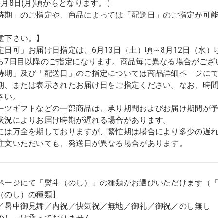
6月8日(月)頃からとなります。）
時期」のご指定や、商品によっては「配送日」のご指定が可
意下さい。】
定日可」お届け日指定は、6月13日（土）頃～8月12日（水）
ら7日目以降のご指定になります。商品毎に異なる場合がござ
時期」及び「配送日」のご指定については商品詳細ページに
期、または表示されたお届け日をご指定ください。なお、時
さい。
ーツギフトなどの一部商品は、承り期間およびお届け期間が
状況によりお届け時期が遅れる場合があります。
には万全を期しておりますが、繁忙期は場合により多少の遅
注文いただいても、発送日が異なる場合があります。
ページにて「熨斗（のし）」の種類がお選びいただけます（
（のし）の種類】
／暑中御見舞／内祝／快気祝／無地／御礼／御祝／のし無し
のし」は承っておりません。