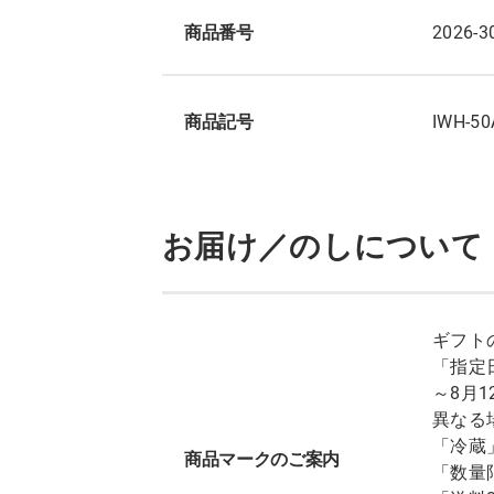
商品番号
2026-3
商品記号
IWH-5
お届け／のしについて
ギフト
「指定
～8月
異なる
「冷蔵
商品マークのご案内
「数量