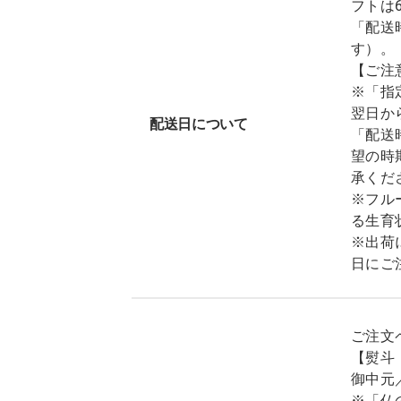
フトは
「配送
す）。
【ご注
※「指
翌日か
配送日について
「配送
望の時
承くだ
※フル
る生育
※出荷
日にご
ご注文
【熨斗
御中元
※「仏