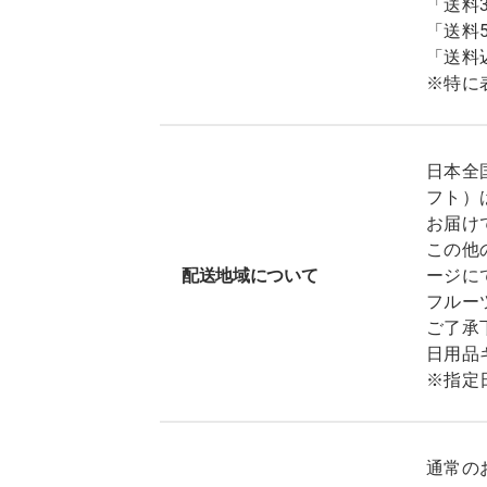
「送料
「送料
「送料
※特に
日本全
フト）
お届け
この他
配送地域について
ージに
フルー
ご了承
日用品
※指定
通常の