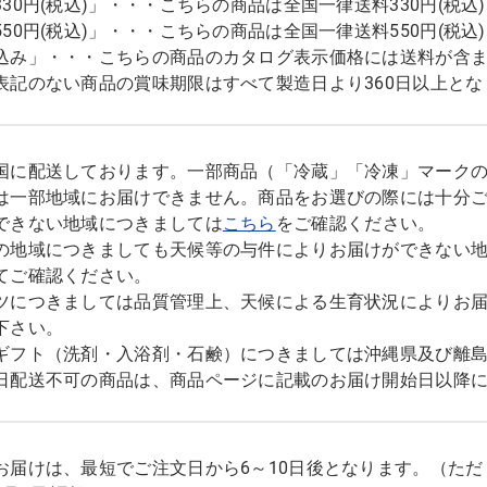
330円(税込)」・・・こちらの商品は全国一律送料330円(税
550円(税込)」・・・こちらの商品は全国一律送料550円(税
込み」・・・こちらの商品のカタログ表示価格には送料が含
表記のない商品の賞味期限はすべて製造日より360日以上とな
国に配送しております。一部商品（「冷蔵」「冷凍」マーク
は一部地域にお届けできません。商品をお選びの際には十分
できない地域につきましては
こちら
をご確認ください。
の地域につきましても天候等の与件によりお届けができない
てご確認ください。
ツにつきましては品質管理上、天候による生育状況によりお
下さい。
ギフト（洗剤・入浴剤・石鹸）につきましては沖縄県及び離
日配送不可の商品は、商品ページに記載のお届け開始日以降
お届けは、最短でご注文日から6～10日後となります。（た