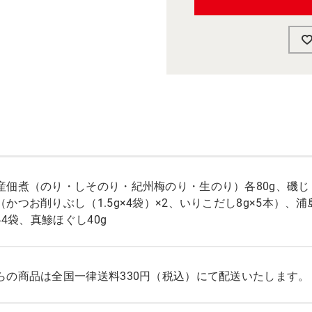
産佃煮（のり・しそのり・紀州梅のり・生のり）各80g、磯じま
（かつお削りぶし（1.5g×4袋）×2、いりこだし8g×5本）
×各4袋、真鯵ほぐし40g
らの商品は全国一律送料330円（税込）にて配送いたします。