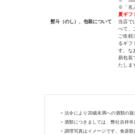
※「名
夏ギフ
熨斗（のし）、包装について
当店で
べて、
ご依頼
るギフ
す。な
易包装
たしま
法令により20歳未満への酒類の
酒類につきましては、弊社吉祥寺
調理写真はイメージです。食器類