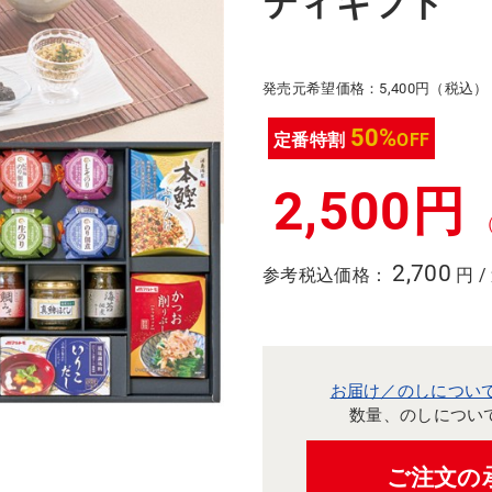
ティギフト
発売元希望価格：5,400円（税込）
50%
定番特割
OFF
2,500円
2,700
参考税込価格：
円 /
お届け／のしについ
数量、のしについ
ご注文の