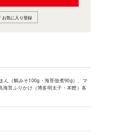
お気に入り登録
ん（鯛みそ100g・海苔佃煮90g）、マ
、浦島海苔ふりかけ（博多明太子・本鰹）各