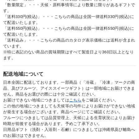
「数量限定」・・・天候・原料事情等により数量に限りがあるギフトで
す。
「送料330円(税込)」・・・こちらの商品は全国一律送料330円(税込)に
て配送いたします。
「送料550円(税込)」・・・こちらの商品は全国一律送料550円(税込)に
て配送いたします。
「送料込み」・・・こちらの商品のカタログ表示価格には送料が含まれ
ています。
※特に表記のない商品の賞味期限はすべて製造日より360日以上となり
ます。
配送地域について
日本全国に配送しております。一部商品（「冷蔵」「冷凍」マークの商
品、及びフルーツ、アイススイーツギフト）は一部地域にお届けできま
せん。商品をお選びの際には十分ご確認ください。
お届けできない地域につきましては
こちら
をご確認ください。
この他の地域につきましても天候等の与件によりお届けができない地域
が発生する場合がございます。商品ページにてご確認ください。
フルーツにつきましては品質管理上、天候による生育状況によりお届け
時期が前後する場合があります。予めご了承下さい。
日用品ギフト（洗剤・入浴剤・石鹸）につきましては沖縄県及び離島へ
のお届けはできません。