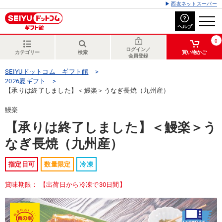
西友ネットスーパー
ヘルプ
0
ログイン／
カテゴリー
検索
買い物かご
会員登録
SEIYUドットコム ギフト館
2026夏ギフト
【承りは終了しました】＜鰻楽＞うなぎ長焼（九州産）
鰻楽
【承りは終了しました】＜鰻楽＞う
なぎ長焼（九州産）
指定日可
数量限定
冷凍
賞味期限： 【出荷日から冷凍で30日間】