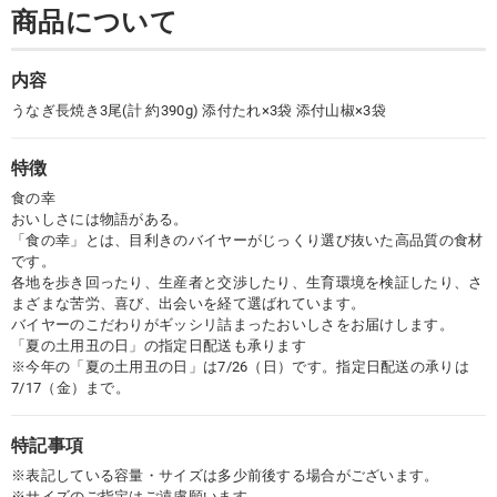
商品について
内容
うなぎ長焼き3尾(計 約390g) 添付たれ×3袋 添付山椒×3袋
特徴
食の幸
おいしさには物語がある。
「食の幸」とは、目利きのバイヤーがじっくり選び抜いた高品質の食材
です。
各地を歩き回ったり、生産者と交渉したり、生育環境を検証したり、さ
まざまな苦労、喜び、出会いを経て選ばれています。
バイヤーのこだわりがギッシリ詰まったおいしさをお届けします。
「夏の土用丑の日」の指定日配送も承ります
※今年の「夏の土用丑の日」は7/26（日）です。指定日配送の承りは
7/17（金）まで。
特記事項
※表記している容量・サイズは多少前後する場合がございます。
※サイズのご指定はご遠慮願います。