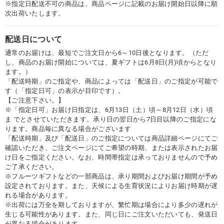
※指定日配送不可の商品は、商品ページに記載のお届け開始日以降に順
次出荷いたします。
配送日について
通常のお届けは、最短でご注文日から6～10日後となります。（ただ
し、商品のお届け開始については、夏ギフトは6月8日(月)頃からとなり
ます。）
「配送時期」のご指定や、商品によっては「配送日」のご指定が可能で
す（「指定日可」の表示が目印です）。
【ご注意下さい。】
※「指定日可」お届け日指定は、6月13日（土）頃～8月12日（水）頃
ま でとさせていただきます。承り日の翌日から7日目以降のご指定にな
ります。商品毎に異なる場合がございます
「配送時期」及び「配送日」のご指定については商品詳細ページにてご
確認いただき、ご注文ページにてご希望の時期、または表示されたお届
け日をご指定ください。なお、時間帯指定は承っておりませんので予め
ご了承ください。
※フルーツギフトなどの一部商品は、承り期間およびお届け期間が予め
設定されております。また、天候による生育状況によりお届け時期が遅
れる場合があります。
※出荷には万全を期しておりますが、繁忙期は場合により多少の遅れが
生じる可能性があります。また、同じ日にご注文いただいても、発送日
が異なる場合があります。