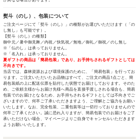
熨斗（のし）、包装について
ご注文ページにて「熨斗（のし）」の種類がお選びいただけます（「の
し無し」も可能です）。
【熨斗（のし）の種類】
御中元／暑中御見舞／内祝／快気祝／無地／御礼／御祝／のし無し
※「仏のし」は承っておりません。
※「名入れ」は承っておりません。
夏ギフトの商品は「簡易包装」であり、お手持ちされるギフトとしては
不向きです。
当店では、森林資源および環境保護のために、「簡易包装」を行ってお
ります。ご注文いただいたお品物はすべて、ご注文の商品1点ごと、簡
易包装紙の上に配送伝票を貼付した状態でお届けしております。そのた
め、ご依頼主様からお届け先様へ商品を直接手渡しされる場合も、簡易
包装でのお届けとなるため、お手持ちされるギフトとしては不向きでご
ざいますので、何卒ご了承いただきますよう、ご理解とご協力をお願い
いたします。なお、完全包装、二重包装等は一切行っておりませんので
何卒ご了承ください。誠に恐れ入りますが、簡易包装でのお届けをご了
承いただけない場合、マイページよりご自身でキャンセルいただきます
ようお願いいたします。