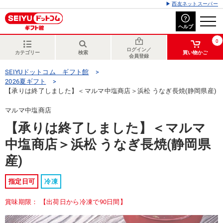
西友ネットスーパー
ヘルプ
0
ログイン／
カテゴリー
検索
買い物かご
会員登録
SEIYUドットコム ギフト館
2026夏ギフト
【承りは終了しました】＜マルマ中塩商店＞浜松 うなぎ長焼(静岡県産)
マルマ中塩商店
【承りは終了しました】＜マルマ
中塩商店＞浜松 うなぎ長焼(静岡県
産)
指定日可
冷凍
賞味期限： 【出荷日から冷凍で90日間】