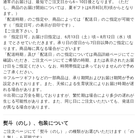
通常のお届けは、最短でご注文日から6～10日後となります。（ただ
し、商品のお届け開始については、夏ギフトは6月8日(月)頃からとなり
ます。）
「配送時期」のご指定や、商品によっては「配送日」のご指定が可能で
す（「指定日可」の表示が目印です）。
【ご注意下さい。】
※「指定日可」お届け日指定は、6月13日（土）頃～8月12日（水）頃
ま でとさせていただきます。承り日の翌日から7日目以降のご指定にな
ります。商品毎に異なる場合がございます
「配送時期」及び「配送日」のご指定については商品詳細ページにてご
確認いただき、ご注文ページにてご希望の時期、または表示されたお届
け日をご指定ください。なお、時間帯指定は承っておりませんので予め
ご了承ください。
※フルーツギフトなどの一部商品は、承り期間およびお届け期間が予め
設定されております。また、天候による生育状況によりお届け時期が遅
れる場合があります。
※出荷には万全を期しておりますが、繁忙期は場合により多少の遅れが
生じる可能性があります。また、同じ日にご注文いただいても、発送日
が異なる場合があります。
熨斗（のし）、包装について
ご注文ページにて「熨斗（のし）」の種類がお選びいただけます（「の
し無し」も可能です）。