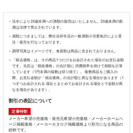
法令により20歳未満への酒類の販売はいたしません。20歳未満の飲
酒は法律で禁止されています。
酒類につきましては、弊社吉祥寺店の一般酒類小売業免許により受
注・販売を行なっております。
調理写真はイメージです。食器類は商品に含まれておりません。
「税込価格」は、その商品1つだけをお会計された場合のお支払金額
です。当店は「税抜価格」の合計額に 消費税率を掛けて税額を計算
しています（1円未満の端数は切り捨て）。 複数商品をご購入の
際、お支払金額が「税込価格」の合計額と異なる場合があります（1
つずつお会計される 場合とまとめてお会計される場合とで金額が異
なる場合があります）。
割引の表記について
定番特割
メーカー希望小売価格・発売元希望小売価格・メーカーホームペ
ージ掲載価格・メーカーカタログ掲載価格より割引になる商品の
総称です。