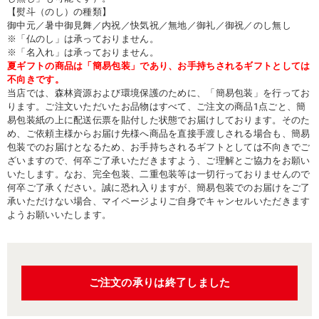
【熨斗（のし）の種類】
御中元／暑中御見舞／内祝／快気祝／無地／御礼／御祝／のし無し
※「仏のし」は承っておりません。
※「名入れ」は承っておりません。
夏ギフトの商品は「簡易包装」であり、お手持ちされるギフトとしては
不向きです。
当店では、森林資源および環境保護のために、「簡易包装」を行ってお
ります。ご注文いただいたお品物はすべて、ご注文の商品1点ごと、簡
易包装紙の上に配送伝票を貼付した状態でお届けしております。そのた
め、ご依頼主様からお届け先様へ商品を直接手渡しされる場合も、簡易
包装でのお届けとなるため、お手持ちされるギフトとしては不向きでご
ざいますので、何卒ご了承いただきますよう、ご理解とご協力をお願い
いたします。なお、完全包装、二重包装等は一切行っておりませんので
何卒ご了承ください。誠に恐れ入りますが、簡易包装でのお届けをご了
承いただけない場合、マイページよりご自身でキャンセルいただきます
ようお願いいたします。
ご注文の承りは終了しました