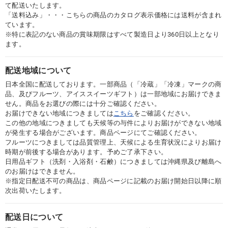
て配送いたします。
「送料込み」・・・こちらの商品のカタログ表示価格には送料が含まれ
ています。
※特に表記のない商品の賞味期限はすべて製造日より360日以上となり
ます。
配送地域について
日本全国に配送しております。一部商品（「冷蔵」「冷凍」マークの商
品、及びフルーツ、アイススイーツギフト）は一部地域にお届けできま
せん。商品をお選びの際には十分ご確認ください。
お届けできない地域につきましては
こちら
をご確認ください。
この他の地域につきましても天候等の与件によりお届けができない地域
が発生する場合がございます。商品ページにてご確認ください。
フルーツにつきましては品質管理上、天候による生育状況によりお届け
時期が前後する場合があります。予めご了承下さい。
日用品ギフト（洗剤・入浴剤・石鹸）につきましては沖縄県及び離島へ
のお届けはできません。
※指定日配送不可の商品は、商品ページに記載のお届け開始日以降に順
次出荷いたします。
配送日について