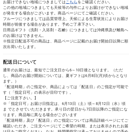
お届けできない地域につきましては
こちら
をご確認ください。
この他の地域につきましても天候等の与件によりお届けができない地域
が発生する場合がございます。商品ページにてご確認ください。
フルーツにつきましては品質管理上、天候による生育状況によりお届け
時期が前後する場合があります。予めご了承下さい。
日用品ギフト（洗剤・入浴剤・石鹸）につきましては沖縄県及び離島へ
のお届けはできません。
※指定日配送不可の商品は、商品ページに記載のお届け開始日以降に順
次出荷いたします。
配送日について
通常のお届けは、最短でご注文日から6～10日後となります。（ただ
し、商品のお届け開始については、夏ギフトは6月8日(月)頃からとなり
ます。）
「配送時期」のご指定や、商品によっては「配送日」のご指定が可能で
す（「指定日可」の表示が目印です）。
【ご注意下さい。】
※「指定日可」お届け日指定は、6月13日（土）頃～8月12日（水）頃
ま でとさせていただきます。承り日の翌日から7日目以降のご指定にな
ります。商品毎に異なる場合がございます
「配送時期」及び「配送日」のご指定については商品詳細ページにてご
確認いただき、ご注文ページにてご希望の時期、または表示されたお届
け日をご指定ください。なお、時間帯指定は承っておりませんので予め