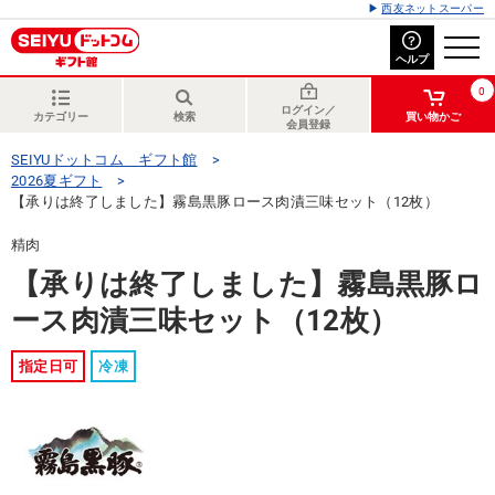
西友ネットスーパー
ヘルプ
0
ログイン／
カテゴリー
検索
買い物かご
会員登録
SEIYUドットコム ギフト館
2026夏ギフト
【承りは終了しました】霧島黒豚ロース肉漬三味セット（12枚）
精肉
【承りは終了しました】霧島黒豚ロ
ース肉漬三味セット（12枚）
指定日可
冷凍