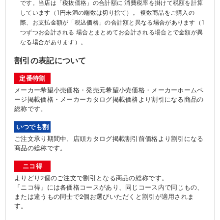
です。当店は「税抜価格」の合計額に 消費税率を掛けて税額を計算
しています（1円未満の端数は切り捨て）。 複数商品をご購入の
際、お支払金額が「税込価格」の合計額と異なる場合があります（1
つずつお会計される 場合とまとめてお会計される場合とで金額が異
なる場合があります）。
割引の表記について
定番特割
メーカー希望小売価格・発売元希望小売価格・メーカーホームペ
ージ掲載価格・メーカーカタログ掲載価格より割引になる商品の
総称です。
いつでも割
ご注文承り期間中、店頭カタログ掲載割引前価格より割引になる
商品の総称です。
ニコ得
よりどり2個のご注文で割引となる商品の総称です。
「ニコ得」には各価格コースがあり、同じコース内で同じもの、
または違うもの同士で2個お選びいただくと割引が適用されま
す。