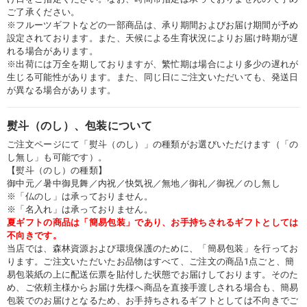
ご了承ください。
※フルーツギフトなどの一部商品は、承り期間およびお届け期間が予め
設定されております。また、天候による生育状況によりお届け時期が遅
れる場合があります。
※出荷には万全を期しておりますが、繁忙期は場合により多少の遅れが
生じる可能性があります。また、同じ日にご注文いただいても、発送日
が異なる場合があります。
熨斗（のし）、包装について
ご注文ページにて「熨斗（のし）」の種類がお選びいただけます（「の
し無し」も可能です）。
【熨斗（のし）の種類】
御中元／暑中御見舞／内祝／快気祝／無地／御礼／御祝／のし無し
※「仏のし」は承っておりません。
※「名入れ」は承っておりません。
夏ギフトの商品は「簡易包装」であり、お手持ちされるギフトとしては
不向きです。
当店では、森林資源および環境保護のために、「簡易包装」を行ってお
ります。ご注文いただいたお品物はすべて、ご注文の商品1点ごと、簡
易包装紙の上に配送伝票を貼付した状態でお届けしております。そのた
め、ご依頼主様からお届け先様へ商品を直接手渡しされる場合も、簡易
包装でのお届けとなるため、お手持ちされるギフトとしては不向きでご