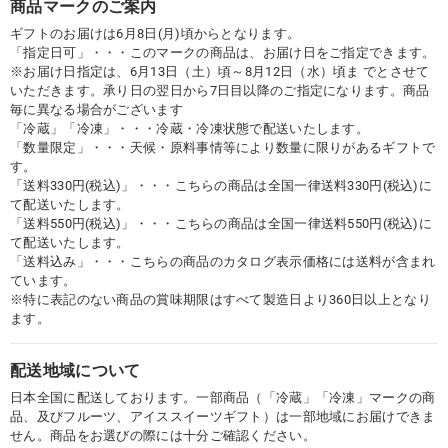
商品マークのご案内
ギフトのお届けは6月8日(月)頃からとなります。
「指定日可」・・・このマークの商品は、お届け日をご指定できます。
※お届け日指定は、6月13日（土）頃～8月12日（水）頃ま でとさせて
いただきます。承り日の翌日から7日目以降のご指定になります。商品
毎に異なる場合がございます
「冷蔵」「冷凍」・・・冷蔵・冷凍状態で配送いたします。
「数量限定」・・・天候・原料事情等により数量に限りがあるギフトで
す。
「送料330円(税込)」・・・こちらの商品は全国一律送料330円(税込)に
て配送いたします。
「送料550円(税込)」・・・こちらの商品は全国一律送料550円(税込)に
て配送いたします。
「送料込み」・・・こちらの商品のカタログ表示価格には送料が含まれ
ています。
※特に表記のない商品の賞味期限はすべて製造日より360日以上となり
ます。
配送地域について
日本全国に配送しております。一部商品（「冷蔵」「冷凍」マークの商
品、及びフルーツ、アイススイーツギフト）は一部地域にお届けできま
せん。商品をお選びの際には十分ご確認ください。