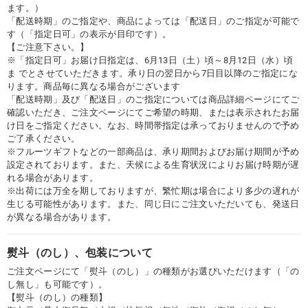
ます。）
「配送時期」のご指定や、商品によっては「配送日」のご指定が可能で
す（「指定日可」の表示が目印です）。
【ご注意下さい。】
※「指定日可」お届け日指定は、6月13日（土）頃～8月12日（水）頃
ま でとさせていただきます。承り日の翌日から7日目以降のご指定にな
ります。商品毎に異なる場合がございます
「配送時期」及び「配送日」のご指定については商品詳細ページにてご
確認いただき、ご注文ページにてご希望の時期、または表示されたお届
け日をご指定ください。なお、時間帯指定は承っておりませんので予め
ご了承ください。
※フルーツギフトなどの一部商品は、承り期間およびお届け期間が予め
設定されております。また、天候による生育状況によりお届け時期が遅
れる場合があります。
※出荷には万全を期しておりますが、繁忙期は場合により多少の遅れが
生じる可能性があります。また、同じ日にご注文いただいても、発送日
が異なる場合があります。
熨斗（のし）、包装について
ご注文ページにて「熨斗（のし）」の種類がお選びいただけます（「の
し無し」も可能です）。
【熨斗（のし）の種類】