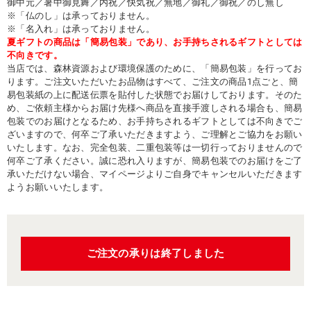
御中元／暑中御見舞／内祝／快気祝／無地／御礼／御祝／のし無し
※「仏のし」は承っておりません。
※「名入れ」は承っておりません。
夏ギフトの商品は「簡易包装」であり、お手持ちされるギフトとしては
不向きです。
当店では、森林資源および環境保護のために、「簡易包装」を行ってお
ります。ご注文いただいたお品物はすべて、ご注文の商品1点ごと、簡
易包装紙の上に配送伝票を貼付した状態でお届けしております。そのた
め、ご依頼主様からお届け先様へ商品を直接手渡しされる場合も、簡易
包装でのお届けとなるため、お手持ちされるギフトとしては不向きでご
ざいますので、何卒ご了承いただきますよう、ご理解とご協力をお願い
いたします。なお、完全包装、二重包装等は一切行っておりませんので
何卒ご了承ください。誠に恐れ入りますが、簡易包装でのお届けをご了
承いただけない場合、マイページよりご自身でキャンセルいただきます
ようお願いいたします。
ご注文の承りは終了しました