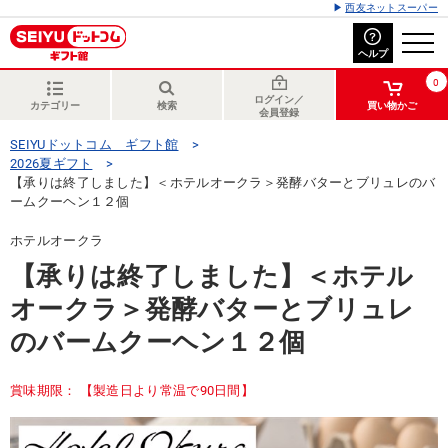
西友ネットスーパー
ヘルプ
0
ログイン／
カテゴリー
検索
買い物かご
会員登録
SEIYUドットコム ギフト館
2026夏ギフト
【承りは終了しました】＜ホテルオークラ＞発酵バターとブリュレのバ
ームクーヘン１２個
ホテルオークラ
【承りは終了しました】＜ホテル
オークラ＞発酵バターとブリュレ
のバームクーヘン１２個
賞味期限： 【製造日より常温で90日間】