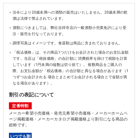
法令により20歳未満への酒類の販売はいたしません。20歳未満の飲
酒は法律で禁止されています。
酒類につきましては、弊社吉祥寺店の一般酒類小売業免許により受
注・販売を行なっております。
調理写真はイメージです。食器類は商品に含まれておりません。
「税込価格」は、その商品1つだけをお会計された場合のお支払金額
です。当店は「税抜価格」の合計額に 消費税率を掛けて税額を計算
しています（1円未満の端数は切り捨て）。 複数商品をご購入の
際、お支払金額が「税込価格」の合計額と異なる場合があります（1
つずつお会計される 場合とまとめてお会計される場合とで金額が異
なる場合があります）。
割引の表記について
定番特割
メーカー希望小売価格・発売元希望小売価格・メーカーホームペ
ージ掲載価格・メーカーカタログ掲載価格より割引になる商品の
総称です。
いつでも割