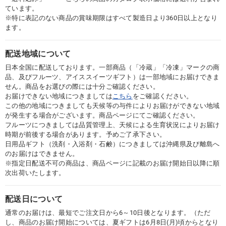
ています。
※特に表記のない商品の賞味期限はすべて製造日より360日以上となり
ます。
配送地域について
日本全国に配送しております。一部商品（「冷蔵」「冷凍」マークの商
品、及びフルーツ、アイススイーツギフト）は一部地域にお届けできま
せん。商品をお選びの際には十分ご確認ください。
お届けできない地域につきましては
こちら
をご確認ください。
この他の地域につきましても天候等の与件によりお届けができない地域
が発生する場合がございます。商品ページにてご確認ください。
フルーツにつきましては品質管理上、天候による生育状況によりお届け
時期が前後する場合があります。予めご了承下さい。
日用品ギフト（洗剤・入浴剤・石鹸）につきましては沖縄県及び離島へ
のお届けはできません。
※指定日配送不可の商品は、商品ページに記載のお届け開始日以降に順
次出荷いたします。
配送日について
通常のお届けは、最短でご注文日から6～10日後となります。（ただ
し、商品のお届け開始については、夏ギフトは6月8日(月)頃からとなり