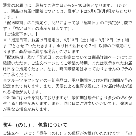
通常のお届けは、最短でご注文日から6～10日後となります。（ただ
し、商品のお届け開始については、夏ギフトは6月8日(月)頃からとなり
ます。）
「配送時期」のご指定や、商品によっては「配送日」のご指定が可能で
す（「指定日可」の表示が目印です）。
【ご注意下さい。】
※「指定日可」お届け日指定は、6月13日（土）頃～8月12日（水）頃
ま でとさせていただきます。承り日の翌日から7日目以降のご指定にな
ります。商品毎に異なる場合がございます
「配送時期」及び「配送日」のご指定については商品詳細ページにてご
確認いただき、ご注文ページにてご希望の時期、または表示されたお届
け日をご指定ください。なお、時間帯指定は承っておりませんので予め
ご了承ください。
※フルーツギフトなどの一部商品は、承り期間およびお届け期間が予め
設定されております。また、天候による生育状況によりお届け時期が遅
れる場合があります。
※出荷には万全を期しておりますが、繁忙期は場合により多少の遅れが
生じる可能性があります。また、同じ日にご注文いただいても、発送日
が異なる場合があります。
熨斗（のし）、包装について
ご注文ページにて「熨斗（のし）」の種類がお選びいただけます（「の