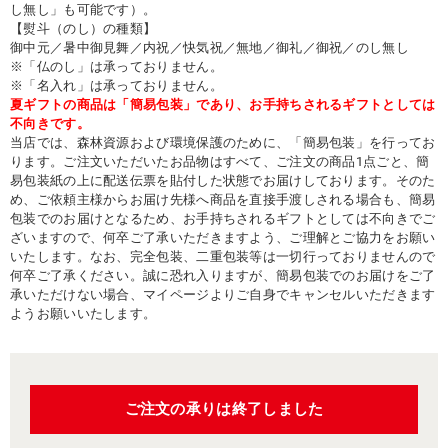
し無し」も可能です）。
【熨斗（のし）の種類】
御中元／暑中御見舞／内祝／快気祝／無地／御礼／御祝／のし無し
※「仏のし」は承っておりません。
※「名入れ」は承っておりません。
夏ギフトの商品は「簡易包装」であり、お手持ちされるギフトとしては
不向きです。
当店では、森林資源および環境保護のために、「簡易包装」を行ってお
ります。ご注文いただいたお品物はすべて、ご注文の商品1点ごと、簡
易包装紙の上に配送伝票を貼付した状態でお届けしております。そのた
め、ご依頼主様からお届け先様へ商品を直接手渡しされる場合も、簡易
包装でのお届けとなるため、お手持ちされるギフトとしては不向きでご
ざいますので、何卒ご了承いただきますよう、ご理解とご協力をお願い
いたします。なお、完全包装、二重包装等は一切行っておりませんので
何卒ご了承ください。誠に恐れ入りますが、簡易包装でのお届けをご了
承いただけない場合、マイページよりご自身でキャンセルいただきます
ようお願いいたします。
ご注文の承りは終了しました