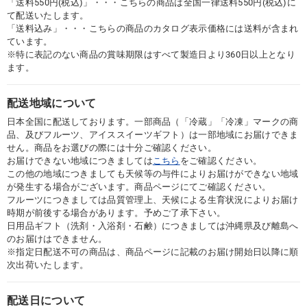
「送料550円(税込)」・・・こちらの商品は全国一律送料550円(税込)に
て配送いたします。
「送料込み」・・・こちらの商品のカタログ表示価格には送料が含まれ
ています。
※特に表記のない商品の賞味期限はすべて製造日より360日以上となり
ます。
配送地域について
日本全国に配送しております。一部商品（「冷蔵」「冷凍」マークの商
品、及びフルーツ、アイススイーツギフト）は一部地域にお届けできま
せん。商品をお選びの際には十分ご確認ください。
お届けできない地域につきましては
こちら
をご確認ください。
この他の地域につきましても天候等の与件によりお届けができない地域
が発生する場合がございます。商品ページにてご確認ください。
フルーツにつきましては品質管理上、天候による生育状況によりお届け
時期が前後する場合があります。予めご了承下さい。
日用品ギフト（洗剤・入浴剤・石鹸）につきましては沖縄県及び離島へ
のお届けはできません。
※指定日配送不可の商品は、商品ページに記載のお届け開始日以降に順
次出荷いたします。
配送日について