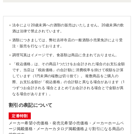
法令により20歳未満への酒類の販売はいたしません。20歳未満の飲
酒は法律で禁止されています。
酒類につきましては、弊社吉祥寺店の一般酒類小売業免許により受
注・販売を行なっております。
調理写真はイメージです。食器類は商品に含まれておりません。
「税込価格」は、その商品1つだけをお会計された場合のお支払金額
です。当店は「税抜価格」の合計額に 消費税率を掛けて税額を計算
しています（1円未満の端数は切り捨て）。 複数商品をご購入の
際、お支払金額が「税込価格」の合計額と異なる場合があります（1
つずつお会計される 場合とまとめてお会計される場合とで金額が異
なる場合があります）。
割引の表記について
定番特割
メーカー希望小売価格・発売元希望小売価格・メーカーホームペ
ージ掲載価格・メーカーカタログ掲載価格より割引になる商品の