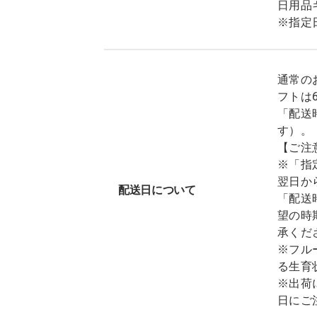
日用品
※指定
通常の
フトは
「配送
す）。
【ご注
※「指
翌日か
配送日について
「配送
望の時
承くだ
※フル
る生育
※出荷
日にご