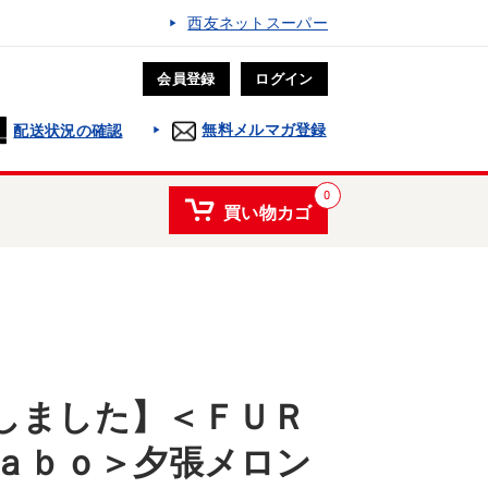
西友ネットスーパー
会員登録
ログイン
無料メルマガ登録
配送状況の確認
0
買い物カゴ
しました】＜ＦＵＲ
ｌａｂｏ＞夕張メロン