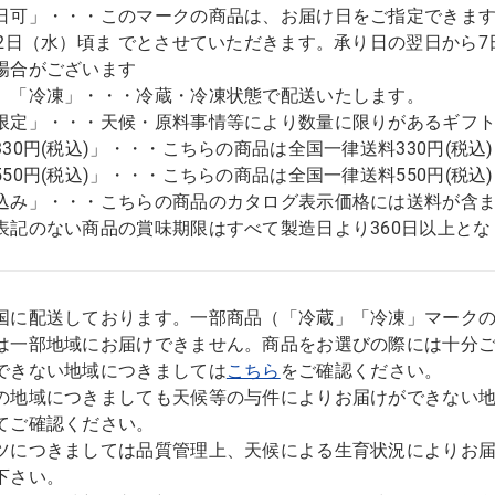
日可」・・・このマークの商品は、お届け日をご指定できます。
12日（水）頃ま でとさせていただきます。承り日の翌日から
場合がございます
」「冷凍」・・・冷蔵・冷凍状態で配送いたします。
限定」・・・天候・原料事情等により数量に限りがあるギフ
330円(税込)」・・・こちらの商品は全国一律送料330円(税
550円(税込)」・・・こちらの商品は全国一律送料550円(税
込み」・・・こちらの商品のカタログ表示価格には送料が含
表記のない商品の賞味期限はすべて製造日より360日以上とな
国に配送しております。一部商品（「冷蔵」「冷凍」マーク
は一部地域にお届けできません。商品をお選びの際には十分
できない地域につきましては
こちら
をご確認ください。
の地域につきましても天候等の与件によりお届けができない
てご確認ください。
ツにつきましては品質管理上、天候による生育状況によりお
下さい。