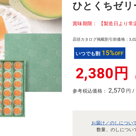
ひとくちゼリ
賞味期限： 【製造日より常温
店頭カタログ掲載割引前価格：3,0
15%
いつでも割
OFF
2,380円
2,570
参考税込価格：
円 /
お届け／のしについ
数量、のしについ