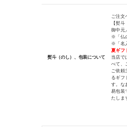
ご注文
【熨斗
御中元
※「仏
※「名
夏ギフ
熨斗（のし）、包装について
当店で
べて、
ご依頼
るギフ
す。な
易包装
たしま