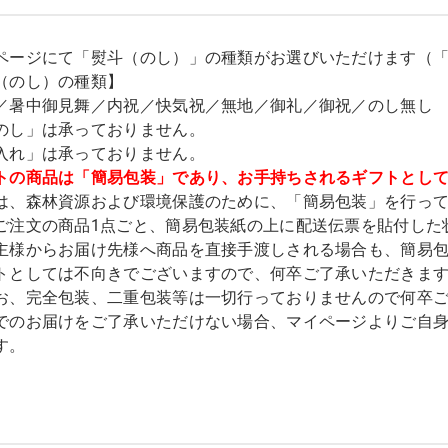
ページにて「熨斗（のし）」の種類がお選びいただけます（
（のし）の種類】
／暑中御見舞／内祝／快気祝／無地／御礼／御祝／のし無し
のし」は承っておりません。
入れ」は承っておりません。
トの商品は「簡易包装」であり、お手持ちされるギフトとし
は、森林資源および環境保護のために、「簡易包装」を行っ
ご注文の商品1点ごと、簡易包装紙の上に配送伝票を貼付した
主様からお届け先様へ商品を直接手渡しされる場合も、簡易
トとしては不向きでございますので、何卒ご了承いただきま
お、完全包装、二重包装等は一切行っておりませんので何卒
でのお届けをご了承いただけない場合、マイページよりご自
す。