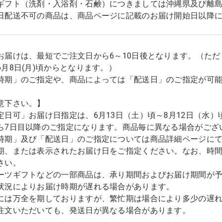
ギフト（洗剤・入浴剤・石鹸）につきましては沖縄県及び離
日配送不可の商品は、商品ページに記載のお届け開始日以降
お届けは、最短でご注文日から6～10日後となります。（た
6月8日(月)頃からとなります。）
時期」のご指定や、商品によっては「配送日」のご指定が可
意下さい。】
定日可」お届け日指定は、6月13日（土）頃～8月12日（水）
ら7日目以降のご指定になります。商品毎に異なる場合がござ
時期」及び「配送日」のご指定については商品詳細ページに
期、または表示されたお届け日をご指定ください。なお、時
さい。
ーツギフトなどの一部商品は、承り期間およびお届け期間が
状況によりお届け時期が遅れる場合があります。
には万全を期しておりますが、繁忙期は場合により多少の遅
注文いただいても、発送日が異なる場合があります。