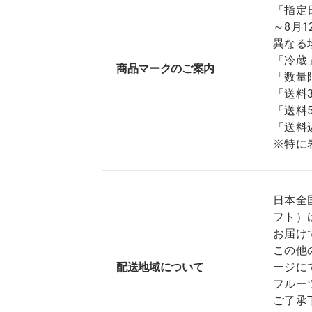
「指定
～8月
異なる
「冷蔵
商品マークのご案内
「数量
「送料
「送料
「送料
※特に
日本全
フト）
お届け
この他
配送地域について
ージに
フルー
ご了承