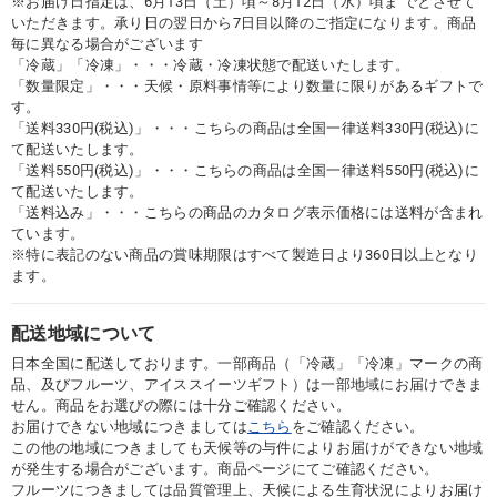
※お届け日指定は、6月13日（土）頃～8月12日（水）頃ま でとさせて
いただきます。承り日の翌日から7日目以降のご指定になります。商品
毎に異なる場合がございます
「冷蔵」「冷凍」・・・冷蔵・冷凍状態で配送いたします。
「数量限定」・・・天候・原料事情等により数量に限りがあるギフトで
す。
「送料330円(税込)」・・・こちらの商品は全国一律送料330円(税込)に
て配送いたします。
「送料550円(税込)」・・・こちらの商品は全国一律送料550円(税込)に
て配送いたします。
「送料込み」・・・こちらの商品のカタログ表示価格には送料が含まれ
ています。
※特に表記のない商品の賞味期限はすべて製造日より360日以上となり
ます。
配送地域について
日本全国に配送しております。一部商品（「冷蔵」「冷凍」マークの商
品、及びフルーツ、アイススイーツギフト）は一部地域にお届けできま
せん。商品をお選びの際には十分ご確認ください。
お届けできない地域につきましては
こちら
をご確認ください。
この他の地域につきましても天候等の与件によりお届けができない地域
が発生する場合がございます。商品ページにてご確認ください。
フルーツにつきましては品質管理上、天候による生育状況によりお届け