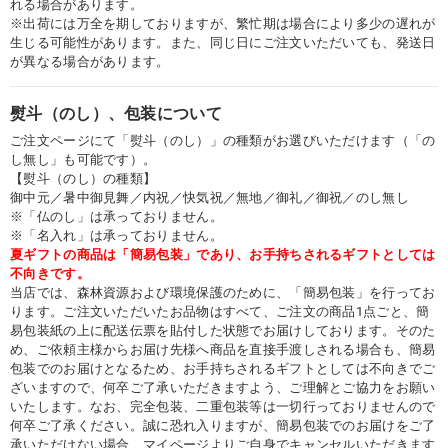
れる場合があります。
※出荷には万全を期しておりますが、繁忙期は場合により多少の遅れが
生じる可能性があります。また、同じ日にご注文いただいても、発送日
が異なる場合があります。
熨斗（のし）、包装について
ご注文ページにて「熨斗（のし）」の種類がお選びいただけます（「の
し無し」も可能です）。
【熨斗（のし）の種類】
御中元／暑中御見舞／内祝／快気祝／無地／御礼／御祝／のし無し
※「仏のし」は承っておりません。
※「名入れ」は承っておりません。
夏ギフトの商品は「簡易包装」であり、お手持ちされるギフトとしては
不向きです。
当店では、森林資源および環境保護のために、「簡易包装」を行ってお
ります。ご注文いただいたお品物はすべて、ご注文の商品1点ごと、簡
易包装紙の上に配送伝票を貼付した状態でお届けしております。そのた
め、ご依頼主様からお届け先様へ商品を直接手渡しされる場合も、簡易
包装でのお届けとなるため、お手持ちされるギフトとしては不向きでご
ざいますので、何卒ご了承いただきますよう、ご理解とご協力をお願い
いたします。なお、完全包装、二重包装等は一切行っておりませんので
何卒ご了承ください。誠に恐れ入りますが、簡易包装でのお届けをご了
承いただけない場合、マイページよりご自身でキャンセルいただきます