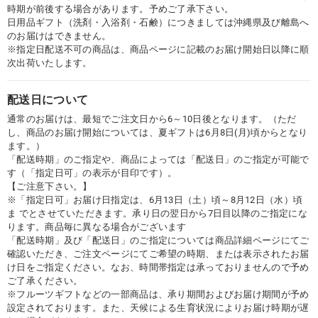
時期が前後する場合があります。予めご了承下さい。
日用品ギフト（洗剤・入浴剤・石鹸）につきましては沖縄県及び離島へ
のお届けはできません。
※指定日配送不可の商品は、商品ページに記載のお届け開始日以降に順
次出荷いたします。
配送日について
通常のお届けは、最短でご注文日から6～10日後となります。（ただ
し、商品のお届け開始については、夏ギフトは6月8日(月)頃からとなり
ます。）
「配送時期」のご指定や、商品によっては「配送日」のご指定が可能で
す（「指定日可」の表示が目印です）。
【ご注意下さい。】
※「指定日可」お届け日指定は、6月13日（土）頃～8月12日（水）頃
ま でとさせていただきます。承り日の翌日から7日目以降のご指定にな
ります。商品毎に異なる場合がございます
「配送時期」及び「配送日」のご指定については商品詳細ページにてご
確認いただき、ご注文ページにてご希望の時期、または表示されたお届
け日をご指定ください。なお、時間帯指定は承っておりませんので予め
ご了承ください。
※フルーツギフトなどの一部商品は、承り期間およびお届け期間が予め
設定されております。また、天候による生育状況によりお届け時期が遅