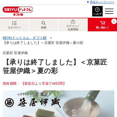
西友ネットスーパー
ヘルプ
0
ログイン／
カテゴリー
検索
買い物かご
会員登録
SEIYUドットコム ギフト館
【承りは終了しました】＜京菓匠 笹屋伊織＞夏の彩
京菓匠 笹屋伊織
【承りは終了しました】＜京菓匠
笹屋伊織＞夏の彩
賞味期限： 【製造日より常温で60日間】