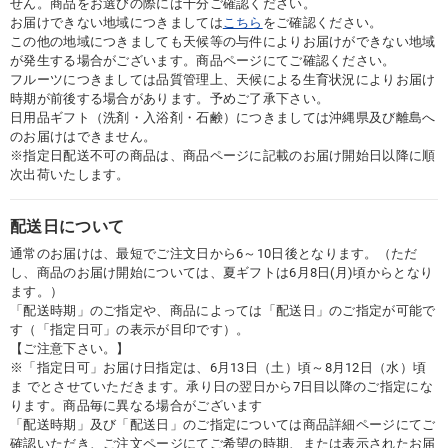
せん。商品をお選びの際には十分ご確認ください。
お届けできない地域につきましては
こちら
をご確認ください。
この他の地域につきましても天候等の与件によりお届けができない地域
が発生する場合がございます。商品ページにてご確認ください。
フルーツにつきましては品質管理上、天候による生育状況によりお届け
時期が前後する場合があります。予めご了承下さい。
日用品ギフト（洗剤・入浴剤・石鹸）につきましては沖縄県及び離島へ
のお届けはできません。
※指定日配送不可の商品は、商品ページに記載のお届け開始日以降に順
次出荷いたします。
配送日について
通常のお届けは、最短でご注文日から6～10日後となります。（ただ
し、商品のお届け開始については、夏ギフトは6月8日(月)頃からとなり
ます。）
「配送時期」のご指定や、商品によっては「配送日」のご指定が可能で
す（「指定日可」の表示が目印です）。
【ご注意下さい。】
※「指定日可」お届け日指定は、6月13日（土）頃～8月12日（水）頃
ま でとさせていただきます。承り日の翌日から7日目以降のご指定にな
ります。商品毎に異なる場合がございます
「配送時期」及び「配送日」のご指定については商品詳細ページにてご
確認いただき、ご注文ページにてご希望の時期、または表示されたお届