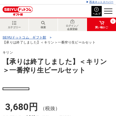
西友ネットスーパー
ヘルプ
0
ログイン／
カテゴリー
検索
買い物かご
会員登録
SEIYUドットコム ギフト館
【承りは終了しました】＜キリン＞一番搾り生ビールセット
キリン
【承りは終了しました】＜キリン
＞一番搾り生ビールセット
3,680円
（税抜）