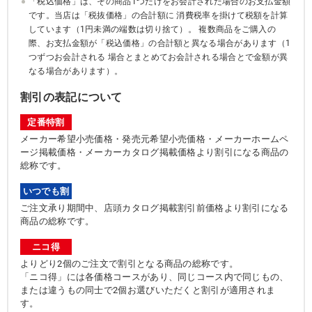
「税込価格」は、その商品1つだけをお会計された場合のお支払金額
です。当店は「税抜価格」の合計額に 消費税率を掛けて税額を計算
しています（1円未満の端数は切り捨て）。 複数商品をご購入の
際、お支払金額が「税込価格」の合計額と異なる場合があります（1
つずつお会計される 場合とまとめてお会計される場合とで金額が異
なる場合があります）。
割引の表記について
定番特割
メーカー希望小売価格・発売元希望小売価格・メーカーホームペ
ージ掲載価格・メーカーカタログ掲載価格より割引になる商品の
総称です。
いつでも割
ご注文承り期間中、店頭カタログ掲載割引前価格より割引になる
商品の総称です。
ニコ得
よりどり2個のご注文で割引となる商品の総称です。
「ニコ得」には各価格コースがあり、同じコース内で同じもの、
または違うもの同士で2個お選びいただくと割引が適用されま
す。