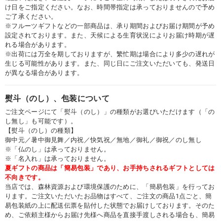
け日をご指定ください。なお、時間帯指定は承っておりませんので予め
ご了承ください。
※フルーツギフトなどの一部商品は、承り期間およびお届け期間が予め
設定されております。また、天候による生育状況によりお届け時期が遅
れる場合があります。
※出荷には万全を期しておりますが、繁忙期は場合により多少の遅れが
生じる可能性があります。また、同じ日にご注文いただいても、発送日
が異なる場合があります。
熨斗（のし）、包装について
ご注文ページにて「熨斗（のし）」の種類がお選びいただけます（「の
し無し」も可能です）。
【熨斗（のし）の種類】
御中元／暑中御見舞／内祝／快気祝／無地／御礼／御祝／のし無し
※「仏のし」は承っておりません。
※「名入れ」は承っておりません。
夏ギフトの商品は「簡易包装」であり、お手持ちされるギフトとしては
不向きです。
当店では、森林資源および環境保護のために、「簡易包装」を行ってお
ります。ご注文いただいたお品物はすべて、ご注文の商品1点ごと、簡
易包装紙の上に配送伝票を貼付した状態でお届けしております。そのた
め、ご依頼主様からお届け先様へ商品を直接手渡しされる場合も、簡易