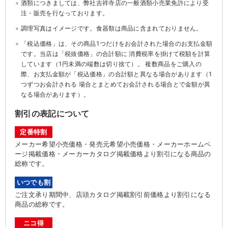
酒類につきましては、弊社吉祥寺店の一般酒類小売業免許により受
注・販売を行なっております。
調理写真はイメージです。食器類は商品に含まれておりません。
「税込価格」は、その商品1つだけをお会計された場合のお支払金額
です。当店は「税抜価格」の合計額に 消費税率を掛けて税額を計算
しています（1円未満の端数は切り捨て）。 複数商品をご購入の
際、お支払金額が「税込価格」の合計額と異なる場合があります（1
つずつお会計される 場合とまとめてお会計される場合とで金額が異
なる場合があります）。
割引の表記について
定番特割
メーカー希望小売価格・発売元希望小売価格・メーカーホームペ
ージ掲載価格・メーカーカタログ掲載価格より割引になる商品の
総称です。
いつでも割
ご注文承り期間中、店頭カタログ掲載割引前価格より割引になる
商品の総称です。
ニコ得