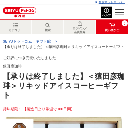
西友ネットスーパー
ヘルプ
0
ログイン／
カテゴリー
検索
買い物かご
会員登録
SEIYUドットコム ギフト館
【承りは終了しました】＜猿田彦珈琲＞リキッドアイスコーヒーギフト
ご好評につき完売いたしました
猿田彦珈琲
【承りは終了しました】＜猿田彦珈
琲＞リキッドアイスコーヒーギフ
ト
賞味期限： 【製造日より常温で180日間】