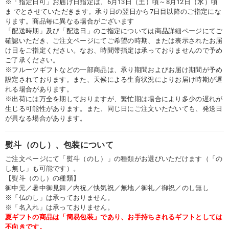
※「指定日可」お届け日指定は、6月13日（土）頃～8月12日（水）頃
ま でとさせていただきます。承り日の翌日から7日目以降のご指定にな
ります。商品毎に異なる場合がございます
「配送時期」及び「配送日」のご指定については商品詳細ページにてご
確認いただき、ご注文ページにてご希望の時期、または表示されたお届
け日をご指定ください。なお、時間帯指定は承っておりませんので予め
ご了承ください。
※フルーツギフトなどの一部商品は、承り期間およびお届け期間が予め
設定されております。また、天候による生育状況によりお届け時期が遅
れる場合があります。
※出荷には万全を期しておりますが、繁忙期は場合により多少の遅れが
生じる可能性があります。また、同じ日にご注文いただいても、発送日
が異なる場合があります。
熨斗（のし）、包装について
ご注文ページにて「熨斗（のし）」の種類がお選びいただけます（「の
し無し」も可能です）。
【熨斗（のし）の種類】
御中元／暑中御見舞／内祝／快気祝／無地／御礼／御祝／のし無し
※「仏のし」は承っておりません。
※「名入れ」は承っておりません。
夏ギフトの商品は「簡易包装」であり、お手持ちされるギフトとしては
不向きです。