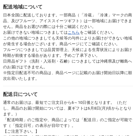
配送地域について
日本全国に配送しております。一部商品（「冷蔵」「冷凍」マークの商
品、及びフルーツ、アイススイーツギフト）は一部地域にお届けできま
せん。商品をお選びの際には十分ご確認ください。
お届けできない地域につきましては
こちら
をご確認ください。
この他の地域につきましても天候等の与件によりお届けができない地域
が発生する場合がございます。商品ページにてご確認ください。
フルーツにつきましては品質管理上、天候による生育状況によりお届け
時期が前後する場合があります。予めご了承下さい。
日用品ギフト（洗剤・入浴剤・石鹸）につきましては沖縄県及び離島へ
のお届けはできません。
※指定日配送不可の商品は、商品ページに記載のお届け開始日以降に順
次出荷いたします。
配送日について
通常のお届けは、最短でご注文日から6～10日後となります。（ただ
し、商品のお届け開始については、夏ギフトは6月8日(月)頃からとなり
ます。）
「配送時期」のご指定や、商品によっては「配送日」のご指定が可能で
す（「指定日可」の表示が目印です）。
【ご注意下さい。】