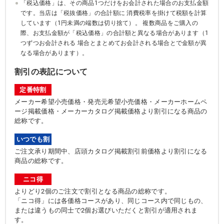
「税込価格」は、その商品1つだけをお会計された場合のお支払金額
です。当店は「税抜価格」の合計額に 消費税率を掛けて税額を計算
しています（1円未満の端数は切り捨て）。 複数商品をご購入の
際、お支払金額が「税込価格」の合計額と異なる場合があります（1
つずつお会計される 場合とまとめてお会計される場合とで金額が異
なる場合があります）。
割引の表記について
定番特割
メーカー希望小売価格・発売元希望小売価格・メーカーホームペ
ージ掲載価格・メーカーカタログ掲載価格より割引になる商品の
総称です。
いつでも割
ご注文承り期間中、店頭カタログ掲載割引前価格より割引になる
商品の総称です。
ニコ得
よりどり2個のご注文で割引となる商品の総称です。
「ニコ得」には各価格コースがあり、同じコース内で同じもの、
または違うもの同士で2個お選びいただくと割引が適用されま
す。