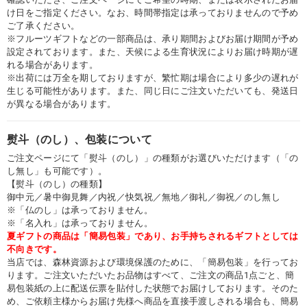
け日をご指定ください。なお、時間帯指定は承っておりませんので予め
ご了承ください。
※フルーツギフトなどの一部商品は、承り期間およびお届け期間が予め
設定されております。また、天候による生育状況によりお届け時期が遅
れる場合があります。
※出荷には万全を期しておりますが、繁忙期は場合により多少の遅れが
生じる可能性があります。また、同じ日にご注文いただいても、発送日
が異なる場合があります。
熨斗（のし）、包装について
ご注文ページにて「熨斗（のし）」の種類がお選びいただけます（「の
し無し」も可能です）。
【熨斗（のし）の種類】
御中元／暑中御見舞／内祝／快気祝／無地／御礼／御祝／のし無し
※「仏のし」は承っておりません。
※「名入れ」は承っておりません。
夏ギフトの商品は「簡易包装」であり、お手持ちされるギフトとしては
不向きです。
当店では、森林資源および環境保護のために、「簡易包装」を行ってお
ります。ご注文いただいたお品物はすべて、ご注文の商品1点ごと、簡
易包装紙の上に配送伝票を貼付した状態でお届けしております。そのた
め、ご依頼主様からお届け先様へ商品を直接手渡しされる場合も、簡易