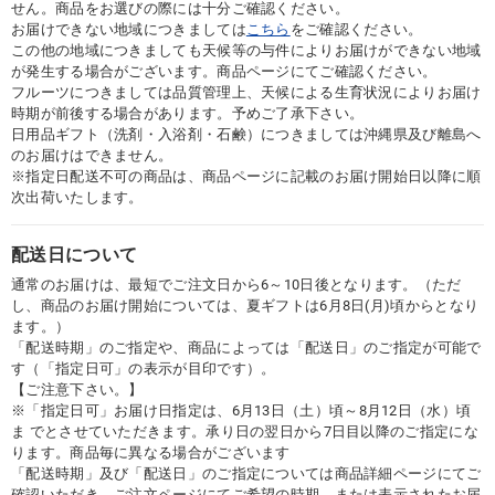
せん。商品をお選びの際には十分ご確認ください。
お届けできない地域につきましては
こちら
をご確認ください。
この他の地域につきましても天候等の与件によりお届けができない地域
が発生する場合がございます。商品ページにてご確認ください。
フルーツにつきましては品質管理上、天候による生育状況によりお届け
時期が前後する場合があります。予めご了承下さい。
日用品ギフト（洗剤・入浴剤・石鹸）につきましては沖縄県及び離島へ
のお届けはできません。
※指定日配送不可の商品は、商品ページに記載のお届け開始日以降に順
次出荷いたします。
配送日について
通常のお届けは、最短でご注文日から6～10日後となります。（ただ
し、商品のお届け開始については、夏ギフトは6月8日(月)頃からとなり
ます。）
「配送時期」のご指定や、商品によっては「配送日」のご指定が可能で
す（「指定日可」の表示が目印です）。
【ご注意下さい。】
※「指定日可」お届け日指定は、6月13日（土）頃～8月12日（水）頃
ま でとさせていただきます。承り日の翌日から7日目以降のご指定にな
ります。商品毎に異なる場合がございます
「配送時期」及び「配送日」のご指定については商品詳細ページにてご
確認いただき、ご注文ページにてご希望の時期、または表示されたお届