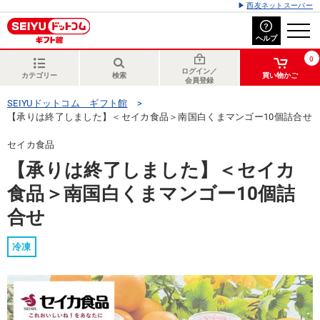
西友ネットスーパー
ヘルプ
0
ログイン／
カテゴリー
検索
買い物かご
会員登録
SEIYUドットコム ギフト館
【承りは終了しました】＜セイカ食品＞南国白くまマンゴー10個詰合せ
セイカ食品
【承りは終了しました】＜セイカ
食品＞南国白くまマンゴー10個詰
合せ
冷凍