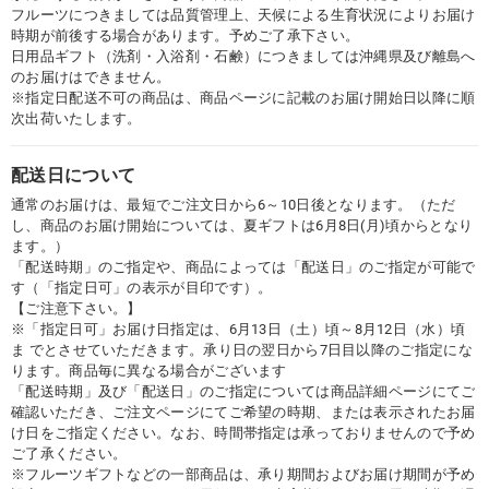
フルーツにつきましては品質管理上、天候による生育状況によりお届け
時期が前後する場合があります。予めご了承下さい。
日用品ギフト（洗剤・入浴剤・石鹸）につきましては沖縄県及び離島へ
のお届けはできません。
※指定日配送不可の商品は、商品ページに記載のお届け開始日以降に順
次出荷いたします。
配送日について
通常のお届けは、最短でご注文日から6～10日後となります。（ただ
し、商品のお届け開始については、夏ギフトは6月8日(月)頃からとなり
ます。）
「配送時期」のご指定や、商品によっては「配送日」のご指定が可能で
す（「指定日可」の表示が目印です）。
【ご注意下さい。】
※「指定日可」お届け日指定は、6月13日（土）頃～8月12日（水）頃
ま でとさせていただきます。承り日の翌日から7日目以降のご指定にな
ります。商品毎に異なる場合がございます
「配送時期」及び「配送日」のご指定については商品詳細ページにてご
確認いただき、ご注文ページにてご希望の時期、または表示されたお届
け日をご指定ください。なお、時間帯指定は承っておりませんので予め
ご了承ください。
※フルーツギフトなどの一部商品は、承り期間およびお届け期間が予め