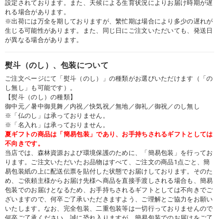
設定されております。また、天候による生育状況によりお届け時期が遅
れる場合があります。
※出荷には万全を期しておりますが、繁忙期は場合により多少の遅れが
生じる可能性があります。また、同じ日にご注文いただいても、発送日
が異なる場合があります。
熨斗（のし）、包装について
ご注文ページにて「熨斗（のし）」の種類がお選びいただけます（「の
し無し」も可能です）。
【熨斗（のし）の種類】
御中元／暑中御見舞／内祝／快気祝／無地／御礼／御祝／のし無し
※「仏のし」は承っておりません。
※「名入れ」は承っておりません。
夏ギフトの商品は「簡易包装」であり、お手持ちされるギフトとしては
不向きです。
当店では、森林資源および環境保護のために、「簡易包装」を行ってお
ります。ご注文いただいたお品物はすべて、ご注文の商品1点ごと、簡
易包装紙の上に配送伝票を貼付した状態でお届けしております。そのた
め、ご依頼主様からお届け先様へ商品を直接手渡しされる場合も、簡易
包装でのお届けとなるため、お手持ちされるギフトとしては不向きでご
ざいますので、何卒ご了承いただきますよう、ご理解とご協力をお願い
いたします。なお、完全包装、二重包装等は一切行っておりませんので
何卒ご了承ください。誠に恐れ入りますが、簡易包装でのお届けをご了