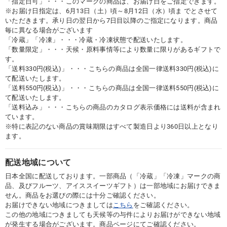
「指定日可」・・・このマークの商品は、お届け日をご指定できます。
※お届け日指定は、6月13日（土）頃～8月12日（水）頃ま でとさせて
いただきます。承り日の翌日から7日目以降のご指定になります。商品
毎に異なる場合がございます
「冷蔵」「冷凍」・・・冷蔵・冷凍状態で配送いたします。
「数量限定」・・・天候・原料事情等により数量に限りがあるギフトで
す。
「送料330円(税込)」・・・こちらの商品は全国一律送料330円(税込)に
て配送いたします。
「送料550円(税込)」・・・こちらの商品は全国一律送料550円(税込)に
て配送いたします。
「送料込み」・・・こちらの商品のカタログ表示価格には送料が含まれ
ています。
※特に表記のない商品の賞味期限はすべて製造日より360日以上となり
ます。
配送地域について
日本全国に配送しております。一部商品（「冷蔵」「冷凍」マークの商
品、及びフルーツ、アイススイーツギフト）は一部地域にお届けできま
せん。商品をお選びの際には十分ご確認ください。
お届けできない地域につきましては
こちら
をご確認ください。
この他の地域につきましても天候等の与件によりお届けができない地域
が発生する場合がございます。商品ページにてご確認ください。