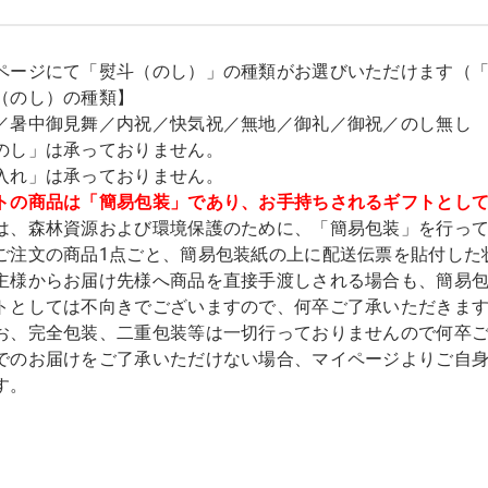
ページにて「熨斗（のし）」の種類がお選びいただけます（
（のし）の種類】
／暑中御見舞／内祝／快気祝／無地／御礼／御祝／のし無し
のし」は承っておりません。
入れ」は承っておりません。
トの商品は「簡易包装」であり、お手持ちされるギフトとし
は、森林資源および環境保護のために、「簡易包装」を行っ
ご注文の商品1点ごと、簡易包装紙の上に配送伝票を貼付した
主様からお届け先様へ商品を直接手渡しされる場合も、簡易
トとしては不向きでございますので、何卒ご了承いただきま
お、完全包装、二重包装等は一切行っておりませんので何卒
でのお届けをご了承いただけない場合、マイページよりご自
す。