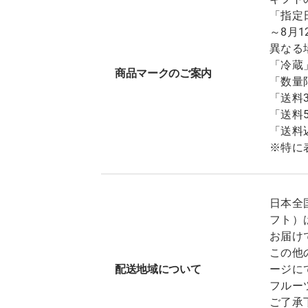
「指定
～8月
異なる
「冷蔵
商品マークのご案内
「数量
「送料
「送料
「送料
※特に
日本全
フト）
お届け
この他
配送地域について
ージに
フルー
ご了承