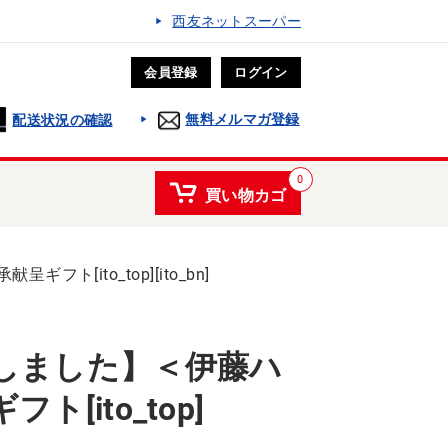
西友ネットスーパー
会員登録
ログイン
無料メルマガ登録
配送状況の確認
0
買い物カゴ
[ito_top][ito_bn]
しました】＜伊藤ハ
[ito_top]