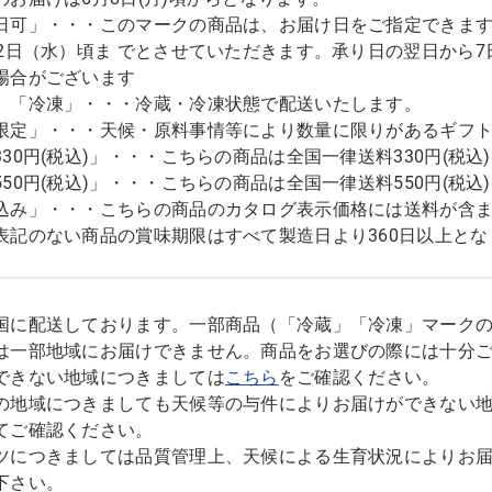
日可」・・・このマークの商品は、お届け日をご指定できます。
12日（水）頃ま でとさせていただきます。承り日の翌日から
場合がございます
」「冷凍」・・・冷蔵・冷凍状態で配送いたします。
限定」・・・天候・原料事情等により数量に限りがあるギフ
330円(税込)」・・・こちらの商品は全国一律送料330円(税
550円(税込)」・・・こちらの商品は全国一律送料550円(税
込み」・・・こちらの商品のカタログ表示価格には送料が含
表記のない商品の賞味期限はすべて製造日より360日以上とな
国に配送しております。一部商品（「冷蔵」「冷凍」マーク
は一部地域にお届けできません。商品をお選びの際には十分
できない地域につきましては
こちら
をご確認ください。
の地域につきましても天候等の与件によりお届けができない
てご確認ください。
ツにつきましては品質管理上、天候による生育状況によりお
下さい。