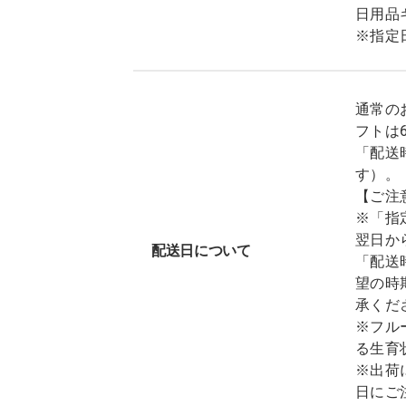
日用品
※指定
通常の
フトは
「配送
す）。
【ご注
※「指
翌日か
配送日について
「配送
望の時
承くだ
※フル
る生育
※出荷
日にご