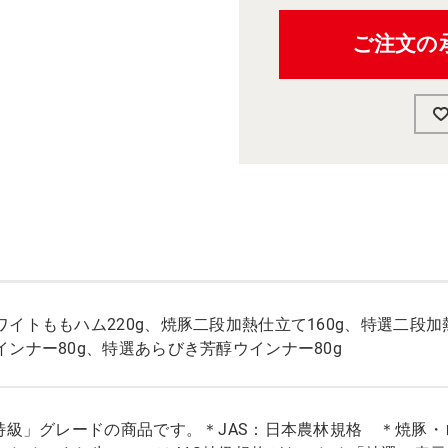
ご注文の
ワイトももハム220g、焼豚二段加熱仕立て160g、特選二段加
インナー80g、特選あらびき芳醇ウインナー80g
「特級」グレードの商品です。＊JAS：日本農林規格 ＊焼豚・