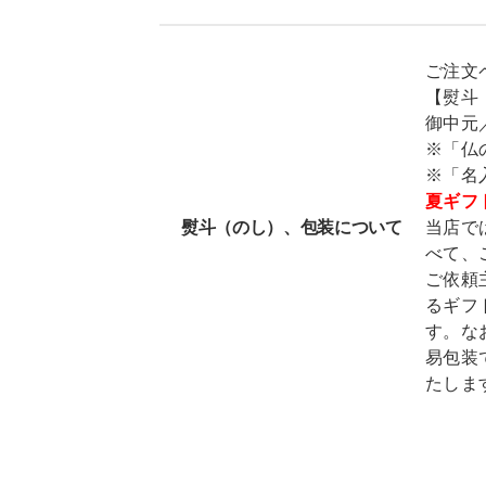
ご注文
【熨斗
御中元
※「仏
※「名
夏ギフ
熨斗（のし）、包装について
当店で
べて、
ご依頼
るギフ
す。な
易包装
たしま