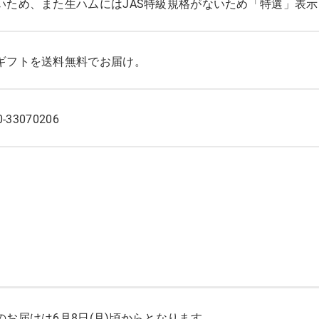
いため、また生ハムにはJAS特級規格がないため「特選」表
ギフトを送料無料でお届け。
0-33070206
のお届けは6月8日(月)頃からとなります。