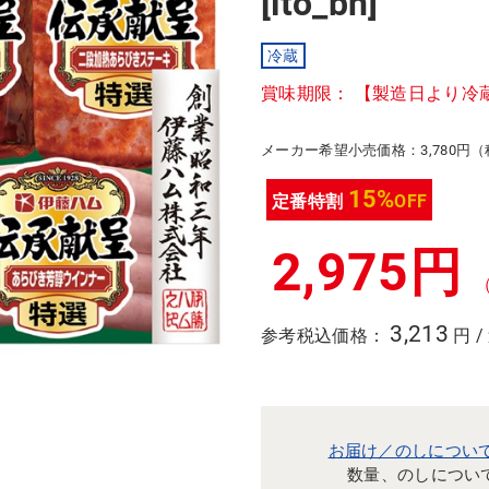
[ito_bn]
冷蔵
賞味期限： 【製造日より冷
メーカー希望小売価格：3,780円
15%
定番特割
OFF
2,975円
3,213
参考税込価格：
円 /
お届け／のしについ
数量、のしについ