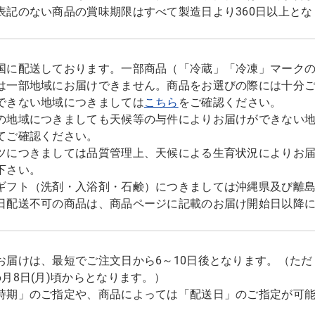
表記のない商品の賞味期限はすべて製造日より360日以上とな
国に配送しております。一部商品（「冷蔵」「冷凍」マーク
は一部地域にお届けできません。商品をお選びの際には十分
できない地域につきましては
こちら
をご確認ください。
の地域につきましても天候等の与件によりお届けができない
てご確認ください。
ツにつきましては品質管理上、天候による生育状況によりお
下さい。
ギフト（洗剤・入浴剤・石鹸）につきましては沖縄県及び離
日配送不可の商品は、商品ページに記載のお届け開始日以降
お届けは、最短でご注文日から6～10日後となります。（た
6月8日(月)頃からとなります。）
時期」のご指定や、商品によっては「配送日」のご指定が可