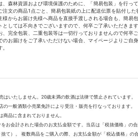
は、森林資源および環境保護のために、「簡易包装」を行っ
ご注文の商品1点ごと、簡易包装紙の上に配送伝票を貼付した
主様からお届け先様へ商品を直接手渡しされる場合も、簡易
トとしては不向きでございますので、何卒ご了承いただきま
お、完全包装、二重包装等は一切行っておりませんので何卒
でのお届けをご了承いただけない場合、マイページよりご自
す。
販売はいたしません。20歳未満の飲酒は法律で禁止されています。
店の一般酒類小売業免許により受注・販売を行なっております。
は商品に含まれておりません。
けをお会計された場合のお支払金額です。当店は「税抜価格」の合
り捨て）。 複数商品をご購入の際、お支払金額が「税込価格」の