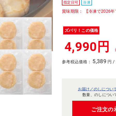
指定日可
冷凍
賞味期限： 【冷凍で2026年
ズバリ！この価格
4,990円
5,389
参考税込価格：
円 /
お届け／のしについ
数量、のしについ
ご注文の