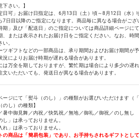
意下さい。】
定日可」お届け日指定は、6月13日（土）頃～8月12日（水）
ら7日目以降のご指定になります。商品毎に異なる場合がござ
時期」及び「配送日」のご指定については商品詳細ページに
期、または表示されたお届け日をご指定ください。なお、時
さい。
ーツギフトなどの一部商品は、承り期間およびお届け期間が
状況によりお届け時期が遅れる場合があります。
には万全を期しておりますが、繁忙期は場合により多少の遅
注文いただいても、発送日が異なる場合があります。
ページにて「熨斗（のし）」の種類がお選びいただけます（
（のし）の種類】
／暑中御見舞／内祝／快気祝／無地／御礼／御祝／のし無し
のし」は承っておりません。
入れ」は承っておりません。
トの商品は「簡易包装」であり、お手持ちされるギフトとし