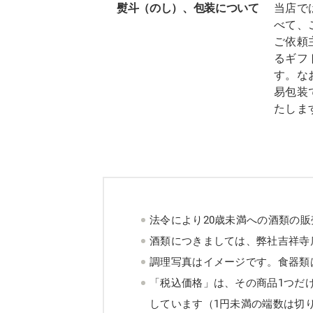
熨斗（のし）、包装について
当店で
べて、
ご依頼
るギフ
す。な
易包装
たしま
法令により20歳未満への酒類の
酒類につきましては、弊社吉祥寺
調理写真はイメージです。食器類
「税込価格」は、その商品1つだ
しています（1円未満の端数は切