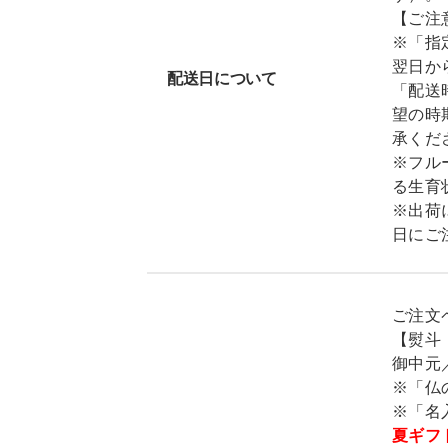
【ご注
※「指
翌日か
配送日について
「配送
望の時
承くだ
※フル
る生育
※出荷
日にご
ご注文
【熨斗
御中元
※「仏
※「名
夏ギフ