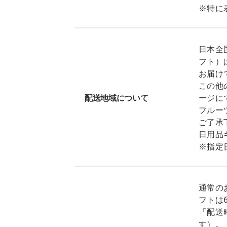
※特に
日本全
フト）
お届け
この他
配送地域について
ージに
フルー
ご了承
日用品
※指定
通常の
フトは
「配送
す）。