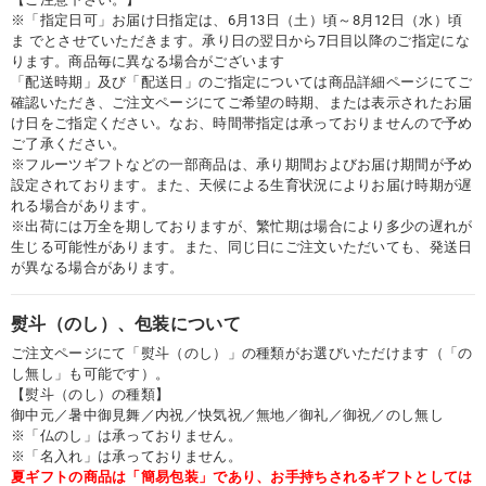
※「指定日可」お届け日指定は、6月13日（土）頃～8月12日（水）頃
ま でとさせていただきます。承り日の翌日から7日目以降のご指定にな
ります。商品毎に異なる場合がございます
「配送時期」及び「配送日」のご指定については商品詳細ページにてご
確認いただき、ご注文ページにてご希望の時期、または表示されたお届
け日をご指定ください。なお、時間帯指定は承っておりませんので予め
ご了承ください。
※フルーツギフトなどの一部商品は、承り期間およびお届け期間が予め
設定されております。また、天候による生育状況によりお届け時期が遅
れる場合があります。
※出荷には万全を期しておりますが、繁忙期は場合により多少の遅れが
生じる可能性があります。また、同じ日にご注文いただいても、発送日
が異なる場合があります。
熨斗（のし）、包装について
ご注文ページにて「熨斗（のし）」の種類がお選びいただけます（「の
し無し」も可能です）。
【熨斗（のし）の種類】
御中元／暑中御見舞／内祝／快気祝／無地／御礼／御祝／のし無し
※「仏のし」は承っておりません。
※「名入れ」は承っておりません。
夏ギフトの商品は「簡易包装」であり、お手持ちされるギフトとしては