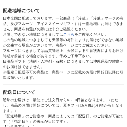
配送地域について
日本全国に配送しております。一部商品（「冷蔵」「冷凍」マークの商
品、及びフルーツ、アイススイーツギフト）は一部地域にお届けできま
せん。商品をお選びの際には十分ご確認ください。
お届けできない地域につきましては
こちら
をご確認ください。
この他の地域につきましても天候等の与件によりお届けができない地域
が発生する場合がございます。商品ページにてご確認ください。
フルーツにつきましては品質管理上、天候による生育状況によりお届け
時期が前後する場合があります。予めご了承下さい。
日用品ギフト（洗剤・入浴剤・石鹸）につきましては沖縄県及び離島へ
のお届けはできません。
※指定日配送不可の商品は、商品ページに記載のお届け開始日以降に順
次出荷いたします。
配送日について
通常のお届けは、最短でご注文日から6～10日後となります。（ただ
し、商品のお届け開始については、夏ギフトは6月8日(月)頃からとなり
ます。）
「配送時期」のご指定や、商品によっては「配送日」のご指定が可能で
す（「指定日可」の表示が目印です）。
【ご注意下さい。】