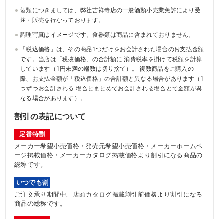
酒類につきましては、弊社吉祥寺店の一般酒類小売業免許により受
注・販売を行なっております。
調理写真はイメージです。食器類は商品に含まれておりません。
「税込価格」は、その商品1つだけをお会計された場合のお支払金額
です。当店は「税抜価格」の合計額に 消費税率を掛けて税額を計算
しています（1円未満の端数は切り捨て）。 複数商品をご購入の
際、お支払金額が「税込価格」の合計額と異なる場合があります（1
つずつお会計される 場合とまとめてお会計される場合とで金額が異
なる場合があります）。
割引の表記について
定番特割
メーカー希望小売価格・発売元希望小売価格・メーカーホームペ
ージ掲載価格・メーカーカタログ掲載価格より割引になる商品の
総称です。
いつでも割
ご注文承り期間中、店頭カタログ掲載割引前価格より割引になる
商品の総称です。