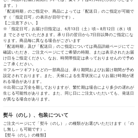
ます。）
「配送時期」のご指定や、商品によっては「配送日」のご指定が可能で
す（「指定日可」の表示が目印です）。
【ご注意下さい。】
※「指定日可」お届け日指定は、6月13日（土）頃～8月12日（水）頃
ま でとさせていただきます。承り日の翌日から7日目以降のご指定にな
ります。商品毎に異なる場合がございます
「配送時期」及び「配送日」のご指定については商品詳細ページにてご
確認いただき、ご注文ページにてご希望の時期、または表示されたお届
け日をご指定ください。なお、時間帯指定は承っておりませんので予め
ご了承ください。
※フルーツギフトなどの一部商品は、承り期間およびお届け期間が予め
設定されております。また、天候による生育状況によりお届け時期が遅
れる場合があります。
※出荷には万全を期しておりますが、繁忙期は場合により多少の遅れが
生じる可能性があります。また、同じ日にご注文いただいても、発送日
が異なる場合があります。
熨斗（のし）、包装について
ご注文ページにて「熨斗（のし）」の種類がお選びいただけます（「の
し無し」も可能です）。
【熨斗（のし）の種類】