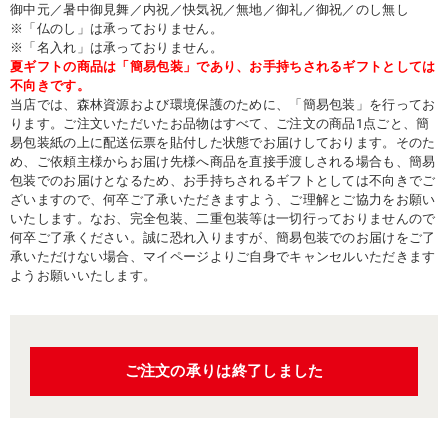
御中元／暑中御見舞／内祝／快気祝／無地／御礼／御祝／のし無し
※「仏のし」は承っておりません。
※「名入れ」は承っておりません。
夏ギフトの商品は「簡易包装」であり、お手持ちされるギフトとしては
不向きです。
当店では、森林資源および環境保護のために、「簡易包装」を行ってお
ります。ご注文いただいたお品物はすべて、ご注文の商品1点ごと、簡
易包装紙の上に配送伝票を貼付した状態でお届けしております。そのた
め、ご依頼主様からお届け先様へ商品を直接手渡しされる場合も、簡易
包装でのお届けとなるため、お手持ちされるギフトとしては不向きでご
ざいますので、何卒ご了承いただきますよう、ご理解とご協力をお願い
いたします。なお、完全包装、二重包装等は一切行っておりませんので
何卒ご了承ください。誠に恐れ入りますが、簡易包装でのお届けをご了
承いただけない場合、マイページよりご自身でキャンセルいただきます
ようお願いいたします。
ご注文の承りは終了しました