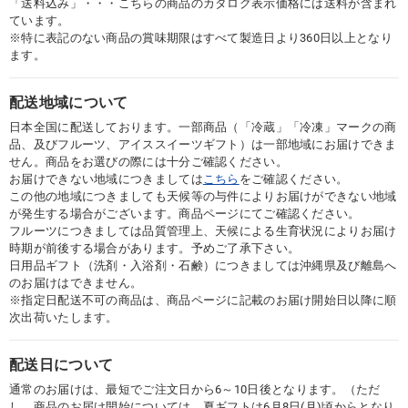
「送料込み」・・・こちらの商品のカタログ表示価格には送料が含まれ
ています。
※特に表記のない商品の賞味期限はすべて製造日より360日以上となり
ます。
配送地域について
日本全国に配送しております。一部商品（「冷蔵」「冷凍」マークの商
品、及びフルーツ、アイススイーツギフト）は一部地域にお届けできま
せん。商品をお選びの際には十分ご確認ください。
お届けできない地域につきましては
こちら
をご確認ください。
この他の地域につきましても天候等の与件によりお届けができない地域
が発生する場合がございます。商品ページにてご確認ください。
フルーツにつきましては品質管理上、天候による生育状況によりお届け
時期が前後する場合があります。予めご了承下さい。
日用品ギフト（洗剤・入浴剤・石鹸）につきましては沖縄県及び離島へ
のお届けはできません。
※指定日配送不可の商品は、商品ページに記載のお届け開始日以降に順
次出荷いたします。
配送日について
通常のお届けは、最短でご注文日から6～10日後となります。（ただ
し、商品のお届け開始については、夏ギフトは6月8日(月)頃からとなり