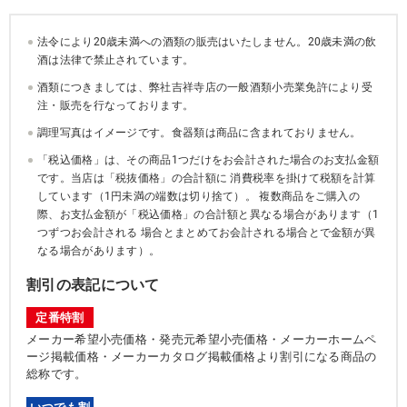
法令により20歳未満への酒類の販売はいたしません。20歳未満の飲
酒は法律で禁止されています。
酒類につきましては、弊社吉祥寺店の一般酒類小売業免許により受
注・販売を行なっております。
調理写真はイメージです。食器類は商品に含まれておりません。
「税込価格」は、その商品1つだけをお会計された場合のお支払金額
です。当店は「税抜価格」の合計額に 消費税率を掛けて税額を計算
しています（1円未満の端数は切り捨て）。 複数商品をご購入の
際、お支払金額が「税込価格」の合計額と異なる場合があります（1
つずつお会計される 場合とまとめてお会計される場合とで金額が異
なる場合があります）。
割引の表記について
定番特割
メーカー希望小売価格・発売元希望小売価格・メーカーホームペ
ージ掲載価格・メーカーカタログ掲載価格より割引になる商品の
総称です。