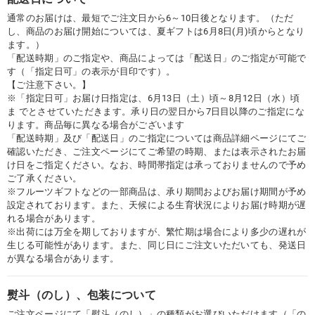
通常のお届けは、最短でご注文日から6～10日後となります。（ただ
し、商品のお届け開始については、夏ギフトは6月8日(月)頃からとなり
ます。）
「配送時期」のご指定や、商品によっては「配送日」のご指定が可能で
す（「指定日可」の表示が目印です）。
【ご注意下さい。】
※「指定日可」お届け日指定は、6月13日（土）頃～8月12日（水）頃
ま でとさせていただきます。承り日の翌日から7日目以降のご指定にな
ります。商品毎に異なる場合がございます
「配送時期」及び「配送日」のご指定については商品詳細ページにてご
確認いただき、ご注文ページにてご希望の時期、または表示されたお届
け日をご指定ください。なお、時間帯指定は承っておりませんので予め
ご了承ください。
※フルーツギフトなどの一部商品は、承り期間およびお届け期間が予め
設定されております。また、天候による生育状況によりお届け時期が遅
れる場合があります。
※出荷には万全を期しておりますが、繁忙期は場合により多少の遅れが
生じる可能性があります。また、同じ日にご注文いただいても、発送日
が異なる場合があります。
熨斗（のし）、包装について
ご注文ページにて「熨斗（のし）」の種類がお選びいただけます（「の