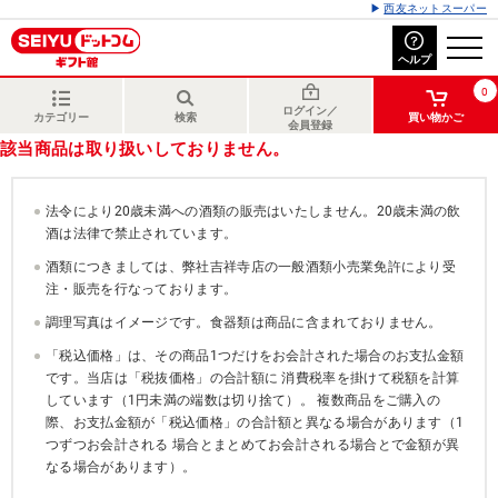
西友ネットスーパー
ヘルプ
0
ログイン／
カテゴリー
検索
買い物かご
会員登録
該当商品は取り扱いしておりません。
法令により20歳未満への酒類の販売はいたしません。20歳未満の飲
酒は法律で禁止されています。
酒類につきましては、弊社吉祥寺店の一般酒類小売業免許により受
注・販売を行なっております。
調理写真はイメージです。食器類は商品に含まれておりません。
「税込価格」は、その商品1つだけをお会計された場合のお支払金額
です。当店は「税抜価格」の合計額に 消費税率を掛けて税額を計算
しています（1円未満の端数は切り捨て）。 複数商品をご購入の
際、お支払金額が「税込価格」の合計額と異なる場合があります（1
つずつお会計される 場合とまとめてお会計される場合とで金額が異
なる場合があります）。