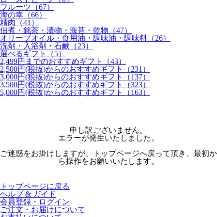
フルーツ（67）
海の幸（66）
精肉（41）
佃煮・銘茶・漬物・海苔・乾物（47）
オリーブオイル・食用油・調味油・調味料（26）
洗剤・入浴剤・石鹸（23）
選べるギフト（5）
2,499円までのおすすめギフト（43）
2,500円(税抜)からのおすすめギフト（231）
3,000円(税抜)からのおすすめギフト（137）
3,500円(税抜)からのおすすめギフト（323）
5,000円(税抜)からのおすすめギフト（163）
申し訳ございません。
エラーが発生いたしました。
ご迷惑をお掛けしますが、トップページへ戻って頂き、最初か
ら操作をお願いいたします。
トップページに戻る
ヘルプ & ガイド
会員登録・ログイン
ご注文・お届けについて