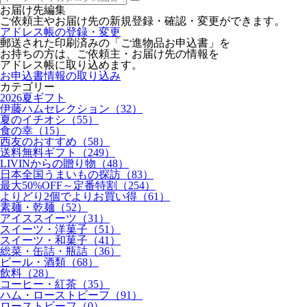
お届け先編集
ご依頼主やお届け先の新規登録・確認・変更ができます。
アドレス帳の登録・変更
郵送された印刷済みの「ご進物品お申込書」を
お持ちの方は、ご依頼主・お届け先の情報を
アドレス帳に取り込めます。
お申込書情報の取り込み
カテゴリー
2026夏ギフト
伊藤ハムセレクション（32）
夏のイチオシ（55）
食の幸（15）
西友のおすすめ（58）
送料無料ギフト（249）
LIVINからの贈り物（48）
日本全国うまいもの探訪（83）
最大50%OFF～定番特割（254）
よりどり2個でよりお買い得（61）
素麺・乾麺（52）
アイススイーツ（31）
スイーツ・洋菓子（51）
スイーツ・和菓子（41）
総菜・缶詰・瓶詰（36）
ビール・酒類（68）
飲料（28）
コーヒー・紅茶（35）
ハム・ローストビーフ（91）
ローストビーフ（0）