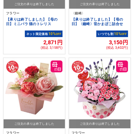
ご注文の承りは終了しました
ご注文の承りは終了しました
フラワー
〈鐘崎〉
【承りは終了しました】【母の
【承りは終了しました】【母の
日】ミニバラ 猫のトレリス
日】〈鐘崎〉笹かまぼこ詰合せ
10%
10%
ネット限定価格
OFF
いつでも割
OFF
2,871円
3,150円
(税込 3,158円)
(税込 3,402円)
ご注文の承りは終了しました
ご注文の承りは終了しました
フラワー
フラワー