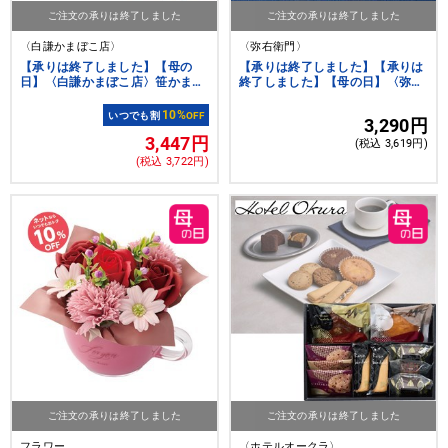
ご注文の承りは終了しました
ご注文の承りは終了しました
〈白謙かまぼこ店〉
〈弥右衛門〉
【承りは終了しました】【母の
【承りは終了しました】【承りは
日】〈白謙かまぼこ店〉笹かまぼ
終了しました】【母の日】〈弥右
こ詰合せ
衛門〉お母さんの日本酒飲み比べ
セット
10%
いつでも割
OFF
3,290円
3,447円
(税込 3,619円)
(税込 3,722円)
ご注文の承りは終了しました
ご注文の承りは終了しました
フラワー
〈ホテルオークラ〉