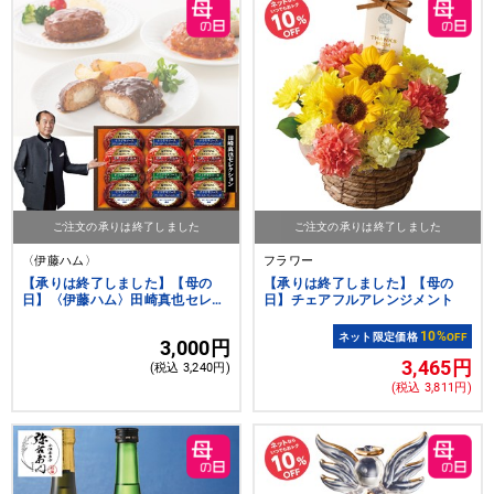
ご注文の承りは終了しました
ご注文の承りは終了しました
〈伊藤ハム〉
フラワー
【承りは終了しました】【母の
【承りは終了しました】【母の
日】〈伊藤ハム〉田崎真也セレク
日】チェアフルアレンジメント
ション クリームチーズ入りハンバ
ーグ
10%
ネット限定価格
OFF
3,000円
3,465円
(税込 3,240円)
(税込 3,811円)