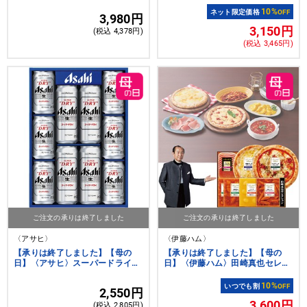
10%
ネット限定価格
OFF
3,980円
3,150円
(税込 4,378円)
(税込 3,465円)
ご注文の承りは終了しました
ご注文の承りは終了しました
〈アサヒ〉
〈伊藤ハム〉
【承りは終了しました】【母の
【承りは終了しました】【母の
日】〈アサヒ〉スーパードライ缶
日】〈伊藤ハム〉田崎真也セレク
ビールセット
ション イタリアングルメセット
10%
いつでも割
OFF
2,550円
3,600円
(税込 2,805円)