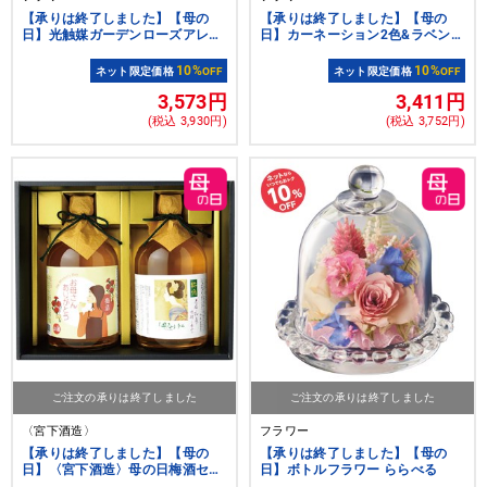
【承りは終了しました】【母の
【承りは終了しました】【母の
日】光触媒ガーデンローズアレン
日】カーネーション2色&ラベンダ
ジ
ー
10%
10%
ネット限定価格
OFF
ネット限定価格
OFF
3,573円
3,411円
(税込 3,930円)
(税込 3,752円)
ご注文の承りは終了しました
ご注文の承りは終了しました
〈宮下酒造〉
フラワー
【承りは終了しました】【母の
【承りは終了しました】【母の
日】〈宮下酒造〉母の日梅酒セッ
日】ボトルフラワー ららべる
ト