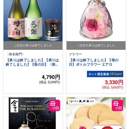
ご注文の承りは終了しました
ご注文の承りは終了しました
〈弥右衛門〉
フラワー
【承りは終了しました】【承りは
【承りは終了しました】【母の
終了しました】【母の日】〈弥右
日】ボトルフラワー エアロ
衛門〉お母さんの日本酒飲み比べ
セット グラス付き
10%
ネット限定価格
OFF
4,790円
3,330円
(税込 5,269円)
(税込 3,663円)