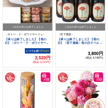
ご注文の承りは終了しました
ご注文の承りは終了しました
〈ガトー・ド・ボワイヤージュ〉
〈宮下酒造〉
【承りは終了しました】【母の
【承りは終了しました】【母の
日】〈ガトー・ド・ボワイヤージ
日】〈宮下酒造〉母の日ラベル 独
ュ〉横浜馬車道スイーツセレクシ
歩ビール詰め合わせ
ョン 12個
10%
いつでも割
OFF
3,800円
2,520円
(税込 4,180円)
(税込 2,721円)