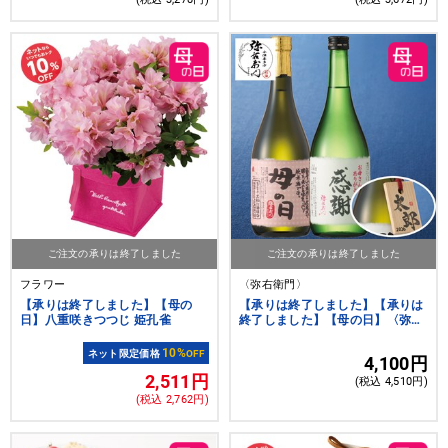
ご注文の承りは終了しました
ご注文の承りは終了しました
フラワー
〈弥右衛門〉
【承りは終了しました】【母の
【承りは終了しました】【承りは
日】八重咲きつつじ 姫孔雀
終了しました】【母の日】〈弥右
衛門〉お母さんの日本酒飲み比べ
セット 木札付き
10%
ネット限定価格
OFF
4,100円
2,511円
(税込 4,510円)
(税込 2,762円)