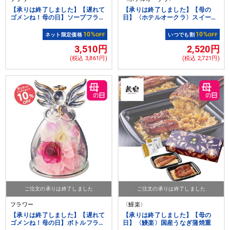
【承りは終了しました】【遅れて
【承りは終了しました】【母の
ゴメンね！母の日】ソープフラワ
日】〈ホテルオークラ〉スイーツ
ーアレンジ（5/5～5/10承り5/15
ギフトセット10個
以降お届け）
10%
10%
ネット限定価格
OFF
いつでも割
OFF
3,510円
2,520円
(税込 3,861円)
(税込 2,721円)
ご注文の承りは終了しました
ご注文の承りは終了しました
フラワー
〈鰻楽〉
【承りは終了しました】【遅れて
【承りは終了しました】【母の
ゴメンね！母の日】ボトルフラワ
日】〈鰻楽〉国産うなぎ蒲焼重