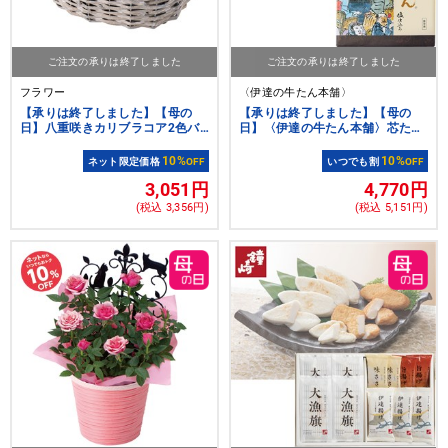
ご注文の承りは終了しました
ご注文の承りは終了しました
フラワー
〈伊達の牛たん本舗〉
【承りは終了しました】【母の
【承りは終了しました】【母の
日】八重咲きカリブラコア2色バ
日】〈伊達の牛たん本舗〉芯たん
スケット
塩仕込み
10%
10%
ネット限定価格
OFF
いつでも割
OFF
3,051円
4,770円
(税込 3,356円)
(税込 5,151円)