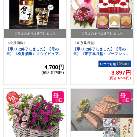
ご注文の承りは終了しました
ご注文の承りは終了しました
〈松井酒造〉
〈東京凬月堂〉
【承りは終了しました】【母の
【承りは終了しました】【母の
日】〈松井酒造〉マツイピュアモ
日】〈東京凬月堂〉ゴーフレット
ルトウイスキー倉吉 グラスセット
12枚入(母の日掛紙仕様)&花束セ
ット
10%
いつでも割
OFF
4,700円
3,897円
(税込 5,170円)
(税込 4,286円)