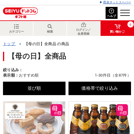
西友ネットスーパー
ヘルプ
0
ログイン／
カテゴリー
検索
買い物かご
会員登録
トップ
【母の日】全商品 の商品
【母の日】全商品
絞り込み：
表示順：
おすすめ順
1-30件目（全87件）
並び順
価格帯で絞り込み