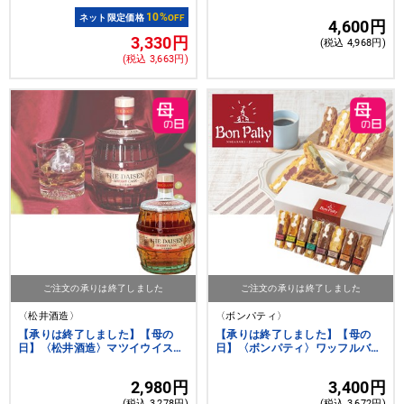
ー エアロ（5/5～5/10承り5/15以
降お届け）
10%
ネット限定価格
OFF
4,600円
3,330円
(税込 4,968円)
(税込 3,663円)
ご注文の承りは終了しました
ご注文の承りは終了しました
〈松井酒造〉
〈ボンパティ〉
【承りは終了しました】【母の
【承りは終了しました】【母の
日】〈松井酒造〉マツイウイスキ
日】〈ボンパティ〉ワッフルバラ
ー大山シェリーカスク
エティセット8個
2,980円
3,400円
(税込 3,278円)
(税込 3,672円)