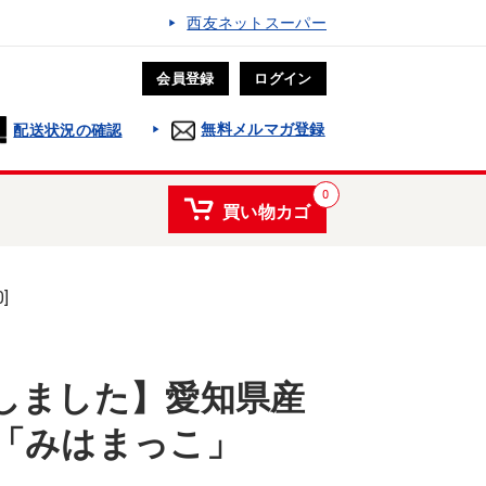
西友ネットスーパー
会員登録
ログイン
無料メルマガ登録
配送状況の確認
0
買い物カゴ
]
しました】愛知県産
「みはまっこ」