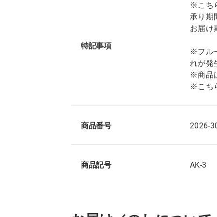
※こち
承り期間
お届け期
特記事項
※フル
れが発
※商品
※こち
商品番号
2026-3
商品記号
AK-3