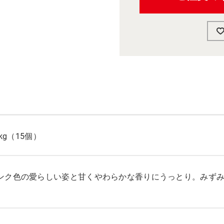
2kg（15個）
ンク色の愛らしい姿と甘くやわらかな香りにうっとり。みず
。