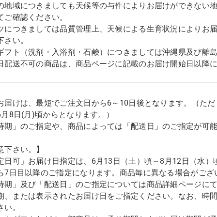
の地域につきましても天候等の与件によりお届けができない
てご確認ください。
ツにつきましては品質管理上、天候による生育状況によりお
下さい。
ギフト（洗剤・入浴剤・石鹸）につきましては沖縄県及び離
日配送不可の商品は、商品ページに記載のお届け開始日以降
お届けは、最短でご注文日から6～10日後となります。（た
6月8日(月)頃からとなります。）
時期」のご指定や、商品によっては「配送日」のご指定が可
意下さい。】
定日可」お届け日指定は、6月13日（土）頃～8月12日（水）
ら7日目以降のご指定になります。商品毎に異なる場合がござ
時期」及び「配送日」のご指定については商品詳細ページに
期、または表示されたお届け日をご指定ください。なお、時
さい。