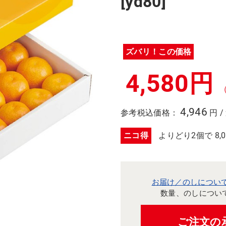
[yd80]
ズバリ！この価格
4,580円
4,946
参考税込価格：
円 /
ニコ得
よりどり2個で 8,0
お届け／のしについ
数量、のしについ
ご注文の