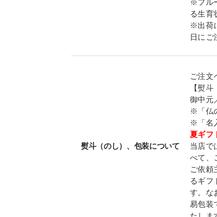
※フル
る生育
※出荷
日にご
ご注文
【熨斗
御中元
※「仏
※「名
夏ギフ
熨斗（のし）、包装について
当店で
べて、
ご依頼
るギフ
す。な
易包装
たしま