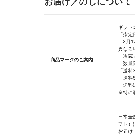
お届け／のしについて
ギフト
「指定
～8月
異なる
「冷蔵
商品マークのご案内
「数量
「送料
「送料
「送料
※特に
日本全
フト）
お届け