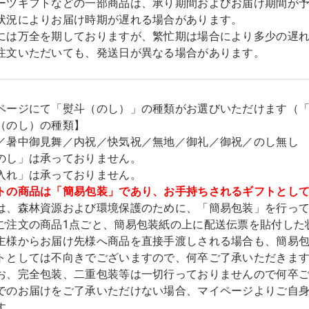
ーツギフトなどの一部商品は、承り期間およびお届け期間が
状況によりお届け時期が遅れる場合があります。
には万全を期しておりますが、繁忙期は場合により多少の遅
注文いただいても、発送日が異なる場合があります。
ページにて「熨斗（のし）」の種類がお選びいただけます（
（のし）の種類】
／暑中御見舞／内祝／快気祝／無地／御礼／御祝／のし無し
のし」は承っておりません。
入れ」は承っておりません。
トの商品は「簡易包装」であり、お手持ちされるギフトとし
は、森林資源および環境保護のために、「簡易包装」を行っ
ご注文の商品1点ごと、簡易包装紙の上に配送伝票を貼付した
主様からお届け先様へ商品を直接手渡しされる場合も、簡易
トとしては不向きでございますので、何卒ご了承いただきま
お、完全包装、二重包装等は一切行っておりませんので何卒
でのお届けをご了承いただけない場合、マイページよりご自
す。