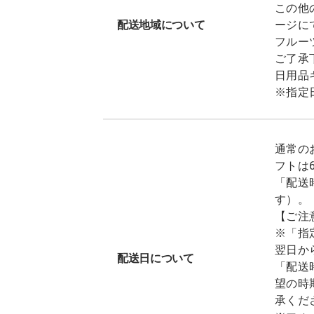
この他
配送地域について
ージに
フルー
ご了承
日用品
※指定
通常の
フトは
「配送
す）。
【ご注
※「指
翌日か
配送日について
「配送
望の時
承くだ