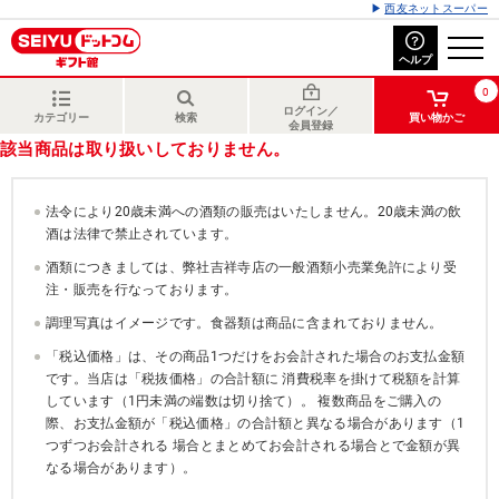
西友ネットスーパー
ヘルプ
0
ログイン／
カテゴリー
検索
買い物かご
会員登録
該当商品は取り扱いしておりません。
法令により20歳未満への酒類の販売はいたしません。20歳未満の飲
酒は法律で禁止されています。
酒類につきましては、弊社吉祥寺店の一般酒類小売業免許により受
注・販売を行なっております。
調理写真はイメージです。食器類は商品に含まれておりません。
「税込価格」は、その商品1つだけをお会計された場合のお支払金額
です。当店は「税抜価格」の合計額に 消費税率を掛けて税額を計算
しています（1円未満の端数は切り捨て）。 複数商品をご購入の
際、お支払金額が「税込価格」の合計額と異なる場合があります（1
つずつお会計される 場合とまとめてお会計される場合とで金額が異
なる場合があります）。