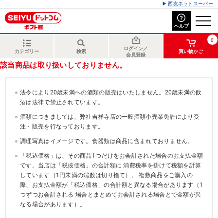
西友ネットスーパー
ヘルプ
0
ログイン／
カテゴリー
検索
買い物かご
会員登録
該当商品は取り扱いしておりません。
法令により20歳未満への酒類の販売はいたしません。20歳未満の飲
酒は法律で禁止されています。
酒類につきましては、弊社吉祥寺店の一般酒類小売業免許により受
注・販売を行なっております。
調理写真はイメージです。食器類は商品に含まれておりません。
「税込価格」は、その商品1つだけをお会計された場合のお支払金額
です。当店は「税抜価格」の合計額に 消費税率を掛けて税額を計算
しています（1円未満の端数は切り捨て）。 複数商品をご購入の
際、お支払金額が「税込価格」の合計額と異なる場合があります（1
つずつお会計される 場合とまとめてお会計される場合とで金額が異
なる場合があります）。