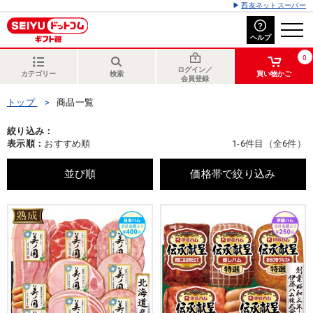
西友ネットスーパー
ヘルプ
0
ログイン／
カテゴリー
検索
買い物かご
会員登録
トップ
商品一覧
絞り込み：
表示順：
おすすめ順
1-6件目（全6件）
並び順
価格帯で絞り込み