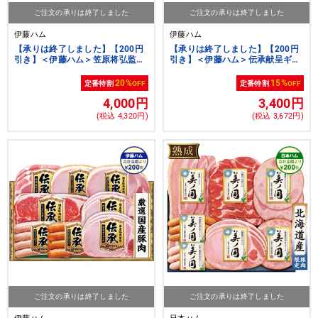
ご注文の承りは終了しました
ご注文の承りは終了しました
伊藤ハム
伊藤ハム
【承りは終了しました】【200円
【承りは終了しました】【200円
引き】＜伊藤ハム＞笠原将弘監修
引き】＜伊藤ハム＞伝承献呈ギフ
こだわりの豚角煮と和惣菜【クー
ト【クーポンコード：
ポンコード：ito2026s3】
ito2026s4】[ito_top][ito_bn]
20%
15%
定番特割
OFF
定番特割
OFF
[ito_top][ito_left][ito_bn]
4,000円
3,400円
(税込 4,320円)
(税込 3,672円)
ご注文の承りは終了しました
ご注文の承りは終了しました