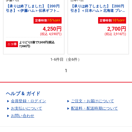
伊藤ハム
日本ハム
【承りは終了しました】【200円
【承りは終了しました】【200円
引き】＜伊藤ハム＞伝承ギフト
引き】＜日本ハム＞北海道 プレミ
【国産豚肉使用】【クーポンコー
アム 美ノ国【クーポンコード：
ド：ito2026s1】[ito_top][ito_bn]
nh2026s2】[nh]
15%
10%
定番特割
OFF
定番特割
OFF
[yd70]
4,250円
2,700円
(税込 4,590円)
(税込 2,916円)
よりどり2個で7,000円(税込
ニコ得
7,560円)
1-6件目（全6件）
1
ヘルプ & ガイド
会員登録・ログイン
ご注文・お届けについて
お支払いについて
配送料・配送時期について
お問い合わせ