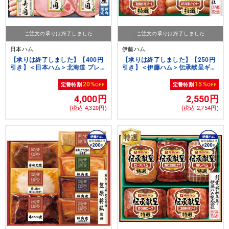
ご注文の承りは終了しました
ご注文の承りは終了しました
日本ハム
伊藤ハム
【承りは終了しました】【400円
【承りは終了しました】【250円
引き】＜日本ハム＞北海道 プレミ
引き】＜伊藤ハム＞伝承献呈ギフ
アム 美ノ国【クーポンコード：
ト【クーポンコード：
nh2026s1】[nh]
ito2026s5】[ito_top][ito_bn]
20%
15%
定番特割
OFF
定番特割
OFF
4,000円
2,550円
(税込 4,320円)
(税込 2,754円)